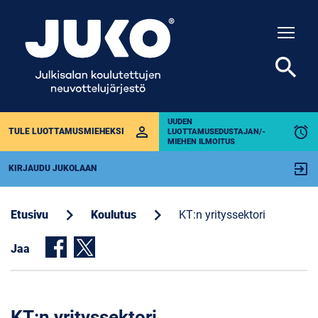
Togg
search
UUDEN
perm_identity
alarm
TULE LUOTTAMUSMIEHEKSI
LUOTTAMUSEDUSTAJAN/-
MIEHEN ILMOITUS
exit_to_app
KIRJAUDU JUKOLAAN
chevron_right
chevron_right
Etusivu
Koulutus
KT:n yrityssektori
Jaa
KT:n yrityssektori