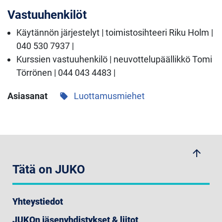
Vastuuhenkilöt
Käytännön järjestelyt | toimistosihteeri Riku Holm |
040 530 7937 |
Kurssien vastuuhenkilö | neuvottelupäällikkö Tomi
Törrönen | 044 043 4483 |
Asiasanat
Luottamusmiehet
local_offer
arrow_upwards
Tätä on JUKO
Yhteystiedot
JUKOn jäsenyhdistykset & liitot