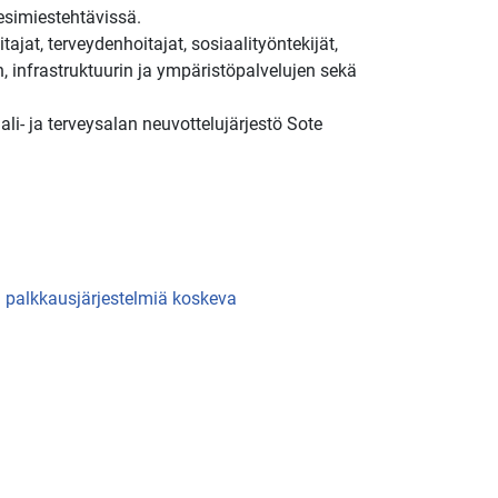
 esimiestehtävissä.
ajat, terveydenhoitajat, sosiaalityöntekijät,
n, infrastruktuurin ja ympäristöpalvelujen sekä
li- ja terveysalan neuvottelujärjestö Sote
ja palkkausjärjestelmiä koskeva