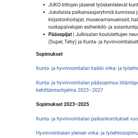
JUKO-liittojen jäsenet työskentelevät kunti
Jukolaisia palkansaajaryhmiä
kunnissa j
kirjastonhoitajat, museoamanuenssit, hall
ruokapalvelujen esihenkilö- ja asiantuntij
Pääsopijat
| Julkisalan koulutettujen neuv
(Super, Tehy) ja Kunta- ja hyvinvointialue
Sopimukset
Kunta- ja hyvinvointialan kaikki virka- ja ty
Kunta- ja hyvinvointialan pääsopimus liitäntäp
kehittämisohjelma 2023–2027
Sopimukset 2023–2025
Kunta- ja hyvinvointialan palkankorotukset v
Hyvinvointialan yleinen virka- ja työehtosop