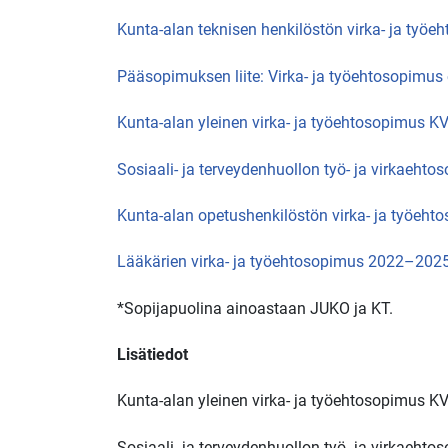
Kunta-alan teknisen henkilöstön virka- ja työ
Pääsopimuksen liite: Virka- ja työehtosopimus
Kunta-alan yleinen virka- ja työehtosopimus 
Sosiaali- ja terveydenhuollon työ- ja virkaeh
Kunta-alan opetushenkilöstön virka- ja työeh
Lääkärien virka- ja työehtosopimus 2022–202
*Sopijapuolina ainoastaan JUKO ja KT.
Lisätiedot
Kunta-alan yleinen virka- ja työehtosopimus K
Sosiaali- ja terveydenhuollon työ- ja virkaeh