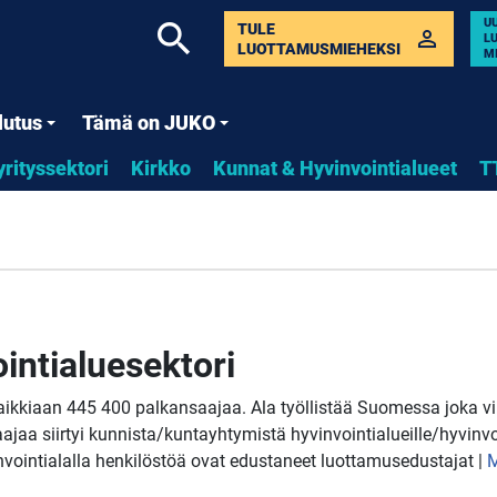
U
search
TULE
perm_identity
L
LUOTTAMUSMIEHEKSI
M
lutus
Tämä on JUKO
yrityssektori
Kirkko
Kunnat & Hyvinvointialueet
T
intialuesektori
 kaikkiaan 445 400 palkansaajaa. Ala työllistää Suomessa joka 
jaa siirtyi kunnista/kuntayhtymistä hyvinvointialueille/hyvinvo
nvointialalla henkilöstöä ovat edustaneet luottamusedustajat |
M