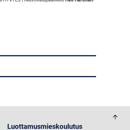
arrow_upwards
Luottamusmieskoulutus