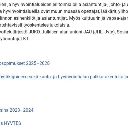
en ja hyvinvointialueiden eri toimialoilla asiantuntija-, johto- ja
a hyvinvointialueilla
ovat muun muassa opettajat, lääkärit, ylihoit
innon esihenkilöt ja asiantuntijat. Myös kulttuurin ja vapaa-aja
atehtävissä työskentelee jukolaisia.
ottelujärjestö JUKO, Julkisen alan unioni JAU (JHL, Jyty), Sosiaa
työnantajat KT.
öehtosopimukset 2025–2028
öytäkirjoineen sekä kunta- ja hyvinvointialan palkkarakenteita 
uosina 2023–2024
imus HYVTES