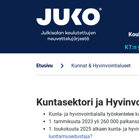
Kou
KT:n 
chevron_right
Etusivu
Kunnat & Hyvinvointialueet
Kuntasektori ja Hyvinvo
Kunta- ja hyvinvointialalla työskentelee
1. tammikuuta 2023 yli 260 000 palkansaa
1. toukokuuta 2025 alkaen kunta- ja hyvi
luottamusedustaja?