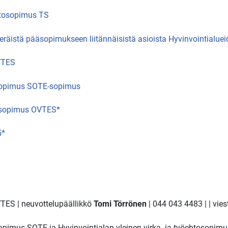
ehtosopimus TS
 eräistä pääsopimukseen liitännäisistä asioista Hyvinvointialue
KVTES
tosopimus SOTE-sopimus
tosopimus OVTES*
5*
VTES |
neuvottelupäällikkö
Tomi Törrönen
| 044 043 4483 |
| vie
tosopimus SOTE ja Hyvinvointialan yleinen virka- ja työehtosopi