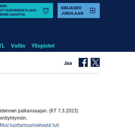
UDEN
KIRJAUDU
alarm
exit_to_app
UOTTAMUSEDUSTAJAN/-
JUKOLAAN
IEHEN ILMOITUS
TL
Valtio
Yliopistot
Jaa
viidennen palkansaajan. (KT 7.3.2023)
intiyhtymiin.
iksi luottamusmiehestä tuli