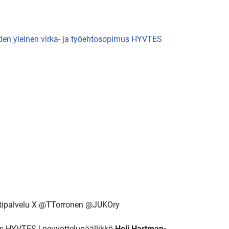
iden yleinen virka- ja työehtosopimus HYVTES
stipalvelu X @TTorronen @JUKOry
mus HYVTES
|
neuvottelupäällikkö
Heli Hartman-