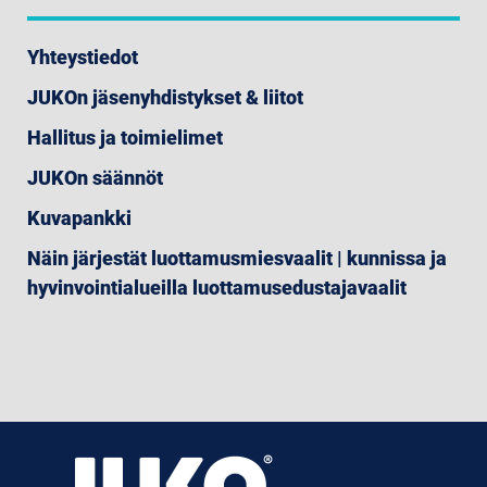
Yhteystiedot
JUKOn jäsenyhdistykset & liitot
Hallitus ja toimielimet
JUKOn säännöt
Kuvapankki
Näin järjestät luottamusmiesvaalit | kunnissa ja
hyvinvointialueilla luottamusedustajavaalit