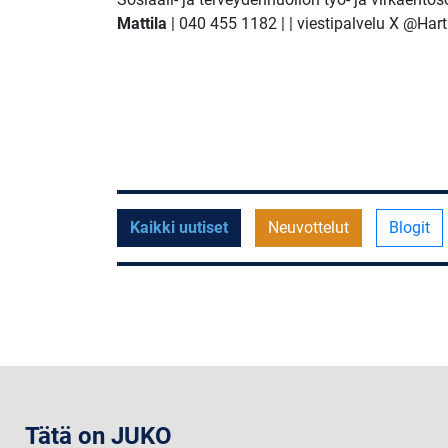
Mattila
| 040 455 1182 |
| viestipalvelu X @H
Kaikki uutiset
Neuvottelut
Blogit
Tätä on JUKO