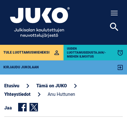
Togg
search
UUDEN
perm_identity
alarm
TULE LUOTTAMUSMIEHEKSI
LUOTTAMUSEDUSTAJAN/-
MIEHEN ILMOITUS
exit_to_app
KIRJAUDU JUKOLAAN
chevron_right
chevron_right
Etusivu
Tämä on JUKO
chevron_right
Yhteystiedot
Anu Huttunen
Jaa