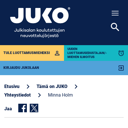
Togg
search
UUDEN
perm_identity
alarm
TULE LUOTTAMUSMIEHEKSI
LUOTTAMUSEDUSTAJAN/-
MIEHEN ILMOITUS
exit_to_app
KIRJAUDU JUKOLAAN
chevron_right
chevron_right
Etusivu
Tämä on JUKO
chevron_right
Yhteystiedot
Minna Holm
Jaa