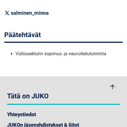
salminen_minna
Päätehtävät
Valtiosektorin sopimus- ja neuvottelutoiminta
arrow_upwards
Tätä on JUKO
Yhteystiedot
JUKOn jäsenyhdistykset & liitot