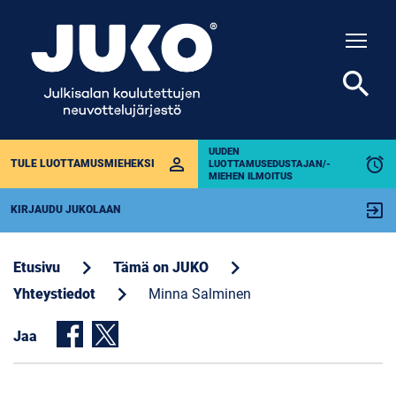
Togg
search
UUDEN
perm_identity
alarm
TULE LUOTTAMUSMIEHEKSI
LUOTTAMUSEDUSTAJAN/-
MIEHEN ILMOITUS
exit_to_app
KIRJAUDU JUKOLAAN
chevron_right
chevron_right
Etusivu
Tämä on JUKO
chevron_right
Yhteystiedot
Minna Salminen
Jaa