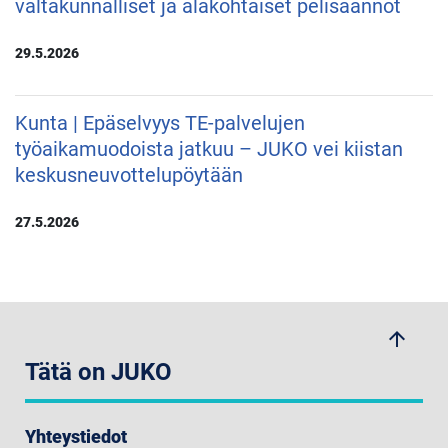
valtakunnalliset ja alakohtaiset pelisäännöt
29.5.2026
Kunta | Epäselvyys TE-palvelujen
työaikamuodoista jatkuu – JUKO vei kiistan
keskusneuvottelupöytään
27.5.2026
arrow_upwards
Tätä on JUKO
Yhteystiedot