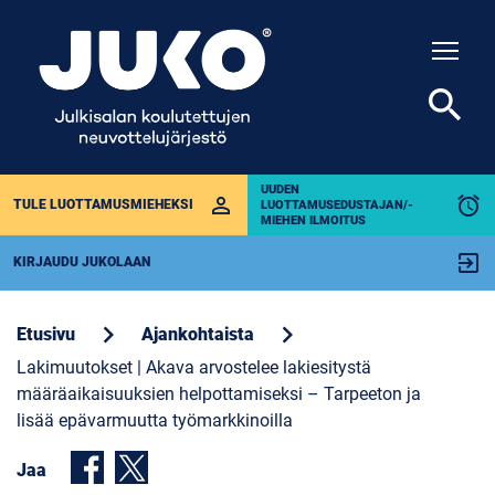
Togg
search
UUDEN
perm_identity
alarm
TULE LUOTTAMUSMIEHEKSI
LUOTTAMUSEDUSTAJAN/-
MIEHEN ILMOITUS
exit_to_app
KIRJAUDU JUKOLAAN
chevron_right
chevron_right
Etusivu
Ajankohtaista
Lakimuutokset | Akava arvostelee lakiesitystä
määräaikaisuuksien helpottamiseksi – Tarpeeton ja
lisää epävarmuutta työmarkkinoilla
Jaa