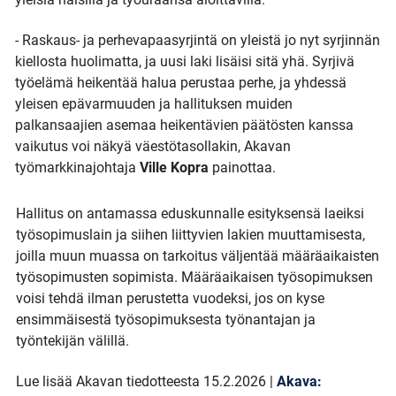
- Raskaus- ja perhevapaasyrjintä on yleistä jo nyt syrjinnän
kiellosta huolimatta, ja uusi laki lisäisi sitä yhä. Syrjivä
työelämä heikentää halua perustaa perhe, ja yhdessä
yleisen epävarmuuden ja hallituksen muiden
palkansaajien asemaa heikentävien päätösten kanssa
vaikutus voi näkyä väestötasollakin, Akavan
työmarkkinajohtaja
Ville Kopra
painottaa.
Hallitus on antamassa eduskunnalle esityksensä laeiksi
työsopimuslain ja siihen liittyvien lakien muuttamisesta,
joilla muun muassa on tarkoitus väljentää määräaikaisten
työsopimusten sopimista. Määräaikaisen työsopimuksen
voisi tehdä ilman perustetta vuodeksi, jos on kyse
ensimmäisestä työsopimuksesta työnantajan ja
työntekijän välillä.
Lue lisää Akavan tiedotteesta 15.2.2026 |
Akava: