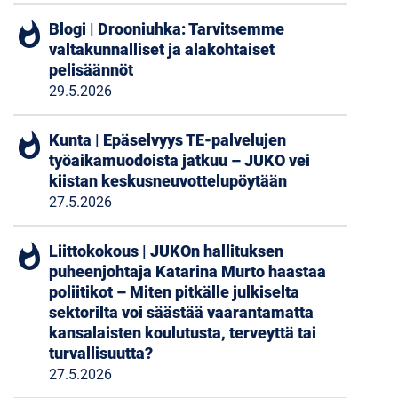
whatshot
Blogi | Drooniuhka: Tarvitsemme
valtakunnalliset ja alakohtaiset
pelisäännöt
29.5.2026
whatshot
Kunta | Epäselvyys TE-palvelujen
työaikamuodoista jatkuu – JUKO vei
kiistan keskusneuvottelupöytään
27.5.2026
whatshot
Liittokokous | JUKOn hallituksen
puheenjohtaja Katarina Murto haastaa
poliitikot – Miten pitkälle julkiselta
sektorilta voi säästää vaarantamatta
kansalaisten koulutusta, terveyttä tai
turvallisuutta?
27.5.2026