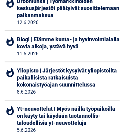
whatshot
Drooniuhka | Työmarkkinoiden
keskusjärjestöt päätyivät suosittelemaan
palkanmaksua
12.6.2026
whatshot
Blogi | Elämme kunta- ja hyvinvointialalla
kovia aikoja, ystävä hyvä
11.6.2026
whatshot
Yliopisto | Järjestöt kysyivät yliopistoilta
paikallisista ratkaisuista
kokonaistyöajan suunnittelussa
8.6.2026
whatshot
Yt-neuvottelut | Myös näillä työpaikoilla
on käyty tai käydään tuotannollis-
taloudellisia yt-neuvotteluja
5.6.2026