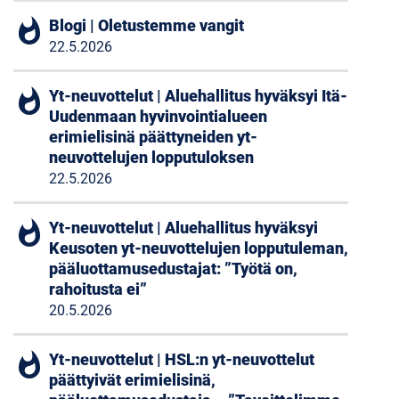
whatshot
Blogi | Oletustemme vangit
22.5.2026
whatshot
Yt-neuvottelut | Aluehallitus hyväksyi Itä-
Uudenmaan hyvinvointialueen
erimielisinä päättyneiden yt-
neuvottelujen lopputuloksen
22.5.2026
whatshot
Yt-neuvottelut | Aluehallitus hyväksyi
Keusoten yt-neuvottelujen lopputuleman,
pääluottamusedustajat: ”Työtä on,
rahoitusta ei”
20.5.2026
whatshot
Yt-neuvottelut | HSL:n yt-neuvottelut
päättyivät erimielisinä,