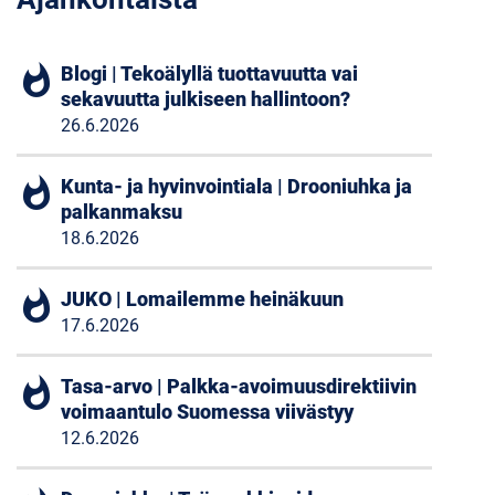
whatshot
Blogi | Tekoälyllä tuottavuutta vai
sekavuutta julkiseen hallintoon?
26.6.2026
whatshot
Kunta- ja hyvinvointiala | Drooniuhka ja
palkanmaksu
18.6.2026
whatshot
JUKO | Lomailemme heinäkuun
17.6.2026
whatshot
Tasa-arvo | Palkka-avoimuusdirektiivin
voimaantulo Suomessa viivästyy
12.6.2026