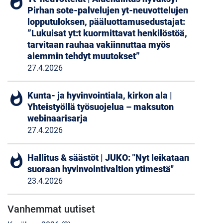
whatshot
Pirhan sote-palvelujen yt-neuvottelujen
lopputuloksen, pääluottamusedustajat:
”Lukuisat yt:t kuormittavat henkilöstöä,
tarvitaan rauhaa vakiinnuttaa myös
aiemmin tehdyt muutokset”
27.4.2026
whatshot
Kunta- ja hyvinvointiala, kirkon ala |
Yhteistyöllä työsuojelua – maksuton
webinaarisarja
27.4.2026
whatshot
Hallitus & säästöt | JUKO: "Nyt leikataan
suoraan hyvinvointivaltion ytimestä"
23.4.2026
Vanhemmat uutiset