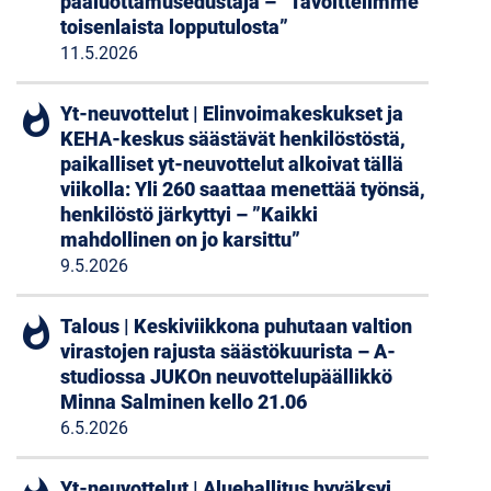
pääluottamusedustaja – ”Tavoittelimme
toisenlaista lopputulosta”
11.5.2026
whatshot
Yt-neuvottelut | Elinvoimakeskukset ja
KEHA-keskus säästävät henkilöstöstä,
paikalliset yt-neuvottelut alkoivat tällä
viikolla: Yli 260 saattaa menettää työnsä,
henkilöstö järkyttyi – ”Kaikki
mahdollinen on jo karsittu”
9.5.2026
whatshot
Talous | Keskiviikkona puhutaan valtion
virastojen rajusta säästökuurista – A-
studiossa JUKOn neuvottelupäällikkö
Minna Salminen kello 21.06
6.5.2026
Yt-neuvottelut | Aluehallitus hyväksyi