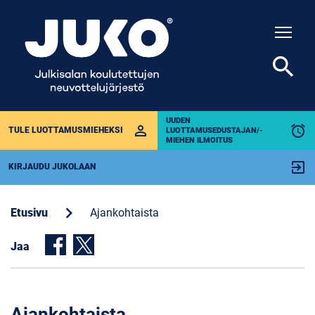
Togg
search
UUDEN
perm_identity
alarm
TULE LUOTTAMUSMIEHEKSI
LUOTTAMUSEDUSTAJAN/-
MIEHEN ILMOITUS
exit_to_app
KIRJAUDU JUKOLAAN
chevron_right
Etusivu
Ajankohtaista
Jaa
Ajankohtaista