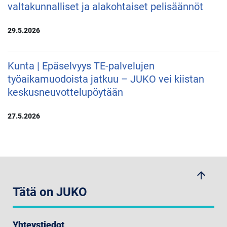
valtakunnalliset ja alakohtaiset pelisäännöt
29.5.2026
Kunta | Epäselvyys TE-palvelujen
työaikamuodoista jatkuu – JUKO vei kiistan
keskusneuvottelupöytään
27.5.2026
arrow_upwards
Tätä on JUKO
Yhteystiedot