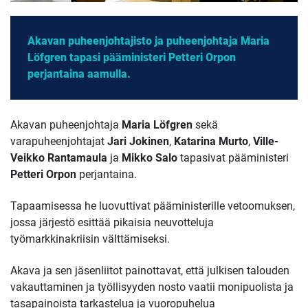
Akavan puheenjohtajisto ja puheenjohtaja Maria
Löfgren tapasi pääministeri Petteri Orpon
perjantaina aamulla.
Akavan puheenjohtaja
Maria Löfgren
sekä
varapuheenjohtajat
Jari Jokinen
,
Katarina Murto
,
Ville-
Veikko Rantamaula
ja
Mikko Salo
tapasivat pääministeri
Petteri Orpon
perjantaina.
Tapaamisessa he luovuttivat pääministerille vetoomuksen,
jossa järjestö esittää pikaisia neuvotteluja
työmarkkinakriisin välttämiseksi.
Akava ja sen jäsenliitot painottavat, että julkisen talouden
vakauttaminen ja työllisyyden nosto vaatii monipuolista ja
tasapainoista tarkastelua ja vuoropuhelua