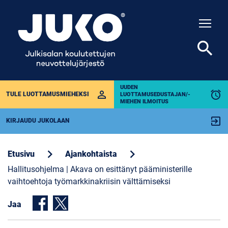
Togg
search
UUDEN
perm_identity
alarm
TULE LUOTTAMUSMIEHEKSI
LUOTTAMUSEDUSTAJAN/-
MIEHEN ILMOITUS
exit_to_app
KIRJAUDU JUKOLAAN
chevron_right
chevron_right
Etusivu
Ajankohtaista
Hallitusohjelma | Akava on esittänyt pääministerille
vaihtoehtoja työmarkkinakriisin välttämiseksi
Jaa