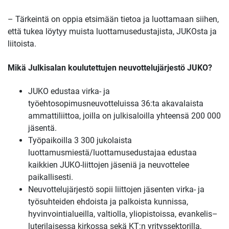
– Tärkeintä on oppia etsimään tietoa ja luottamaan siihen,
että tukea löytyy muista luottamusedustajista, JUKOsta ja
liitoista.
Mikä Julkisalan koulutettujen neuvottelujärjestö JUKO?
JUKO edustaa virka- ja
työehtosopimusneuvotteluissa 36:ta akavalaista
ammattiliittoa, joilla on julkisaloilla yhteensä 200 000
jäsentä.
Työpaikoilla 3 300 jukolaista
luottamusmiestä/luottamusedustajaa edustaa
kaikkien JUKO-liittojen jäseniä ja neuvottelee
paikallisesti.
Neuvottelujärjestö sopii liittojen jäsenten virka- ja
työsuhteiden ehdoista ja palkoista kunnissa,
hyvinvointialueilla, valtiolla, yliopistoissa, evankelis–
luterilaisessa kirkossa sekä KT:n yrityssektorilla,