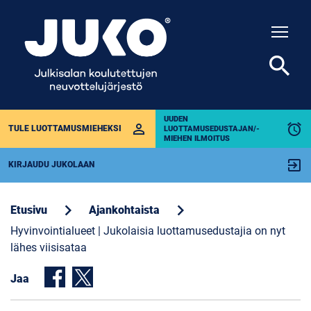
Togg
search
UUDEN
perm_identity
alarm
TULE LUOTTAMUSMIEHEKSI
LUOTTAMUSEDUSTAJAN/-
MIEHEN ILMOITUS
exit_to_app
KIRJAUDU JUKOLAAN
chevron_right
chevron_right
Etusivu
Ajankohtaista
Hyvinvointialueet | Jukolaisia luottamusedustajia on nyt
lähes viisisataa
Jaa