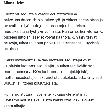
Minna Holm
.
Luottamusedustaja valvoo edustettaviensa
palvelussuhteen ehtoja, tukee työ- ja virkasuhdeasioissa ja
neuvottelee työnantajan kanssa arjen tilanteista,
muutoksista ja työhyvinvoinnista. Hän on se henkilö, jonka
puoleen liittojen jäsenet voivat kääntyä, kun tarvitsevat
neuvoja, tukea tai apua palvelussuhteeseensa liittyvissä
asioissa.
Kaikki hyvinvointialueiden luottamusedustajat ovat
jukolaisia luottamusedustajia, ja tukea tehtävään saa
muun muassa JUKOn luottamusedustajakirjeistä,
luottamusedustajien extranetistä Jukolasta sekä erityisesti
JUKOn ja liittojen koulutuksista.
Holm muistuttaa myös, ettei kukaan ole syntynyt
luottamusedustajaksi ja että kaikki ovat joskus olleet
vasta-alkajia.