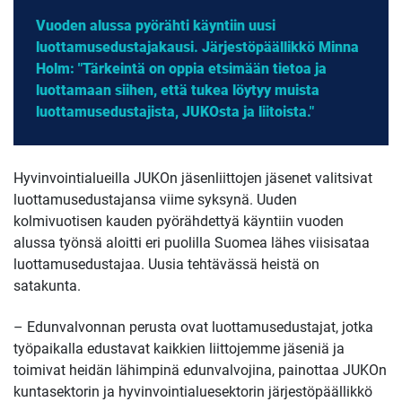
Vuoden alussa pyörähti käyntiin uusi
luottamusedustajakausi. Järjestöpäällikkö Minna
Holm: "Tärkeintä on oppia etsimään tietoa ja
luottamaan siihen, että tukea löytyy muista
luottamusedustajista, JUKOsta ja liitoista."
Hyvinvointialueilla JUKOn jäsenliittojen jäsenet valitsivat
luottamusedustajansa viime syksynä. Uuden
kolmivuotisen kauden pyörähdettyä käyntiin vuoden
alussa työnsä aloitti eri puolilla Suomea lähes viisisataa
luottamusedustajaa. Uusia tehtävässä heistä on
satakunta.
– Edunvalvonnan perusta ovat luottamusedustajat, jotka
työpaikalla edustavat kaikkien liittojemme jäseniä ja
toimivat heidän lähimpinä edunvalvojina, painottaa JUKOn
kuntasektorin ja hyvinvointialuesektorin järjestöpäällikkö