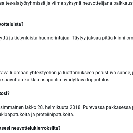
ssa tes-alatyöryhmissä ja viime syksynä neuvottelijana palkkau
otteluista?
yttä ja tietynlaista huumorintajua. Täytyy jaksaa pitää kiinni o
ävä luomaan yhteistyöhön ja luottamukseen perustuva suhde, jo
ta saavuttaa kaikkia osapuolia hyödyttävä lopputulos.
tosi?
, ensimmäinen lakko 28. helmikuuta 2018. Purevassa pakkasessa 
laapatukoita ja proteiinipatukoita.
sesi neuvottelukierroksilta?