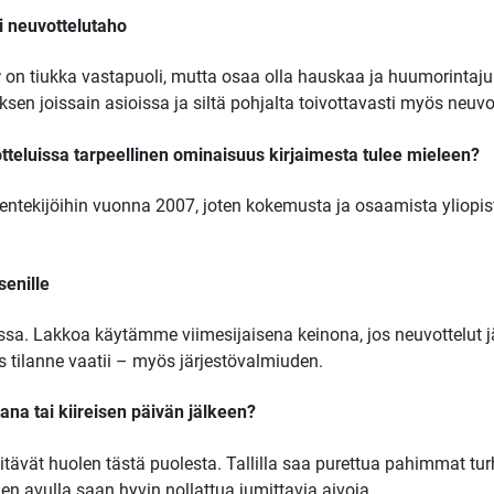
i neuvottelutaho
r
on tiukka vastapuoli, mutta osaa olla hauskaa ja huumorintaj
n joissain asioissa ja siltä pohjalta toivottavasti myös neuvo
tteluissa tarpeellinen ominaisuus kirjaimesta tulee mieleen?
eentekijöihin vuonna 2007, joten kokemusta ja osaamista yliopist
senille
. Lakkoa käytämme viimesijaisena keinona, jos neuvottelut jä
os tilanne vaatii – myös järjestövalmiuden.
ana tai kiireisen päivän jälkeen?
pitävät huolen tästä puolesta. Tallilla saa purettua pahimmat 
en avulla saan hyvin nollattua jumittavia aivoja.