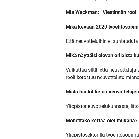
Mia Weckman: ”Viestinnän rooli
Mikä kevään 2020 työehtosopimu
Että neuvotteluihin ei suhtauduta
Mikä näyttäisi olevan erilaista 
Vaikuttaa siltä, että neuvottelu
rooli korostuu neuvottelutoimin
Mistä hankit tietoa neuvottelujen
Yliopistoneuvottelukunnasta, liit
Monettako kertaa olet mukana?
Yliopistosektorilla työehtosopimu