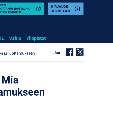
UDEN
KIRJAUDU
alarm
exit_to_app
UOTTAMUSEDUSTAJAN/-
JUKOLAAN
IEHEN ILMOITUS
TL
Valtio
Yliopistot
Jaa
ön ja luottamukseen
 Mia
tamukseen