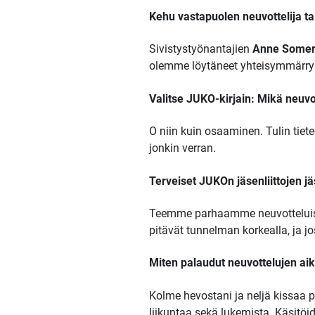
Kehu vastapuolen neuvottelija ta
Sivistystyönantajien
Anne Some
olemme löytäneet yhteisymmärrykse
Valitse JUKO-kirjain: Mikä neuvo
O niin kuin osaaminen. Tulin tiet
jonkin verran.
Terveiset JUKOn jäsenliittojen jä
Teemme parhaamme neuvotteluissa
pitävät tunnelman korkealla, ja j
Miten palaudut neuvottelujen aik
Kolme hevostani ja neljä kissaa 
liikuntaa sekä lukemista. Käsitöid