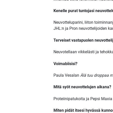
Kenelle purat tuntojasi neuvotte
Neuvotteluparini, liiton toiminna
JHL:n ja Pron neuvottelijoiden k
Terveiset vastapuolen neuvottelij
Neuvotellaan vikkelästi ja tehokk
Voimabiisisi?
Paula Vesalan
Älä tuu droppaa 
Mitä syöt neuvottelujen aikana?
Proteiinipatukoita ja Pepsi Maxia 
Miten pidät itsesi hyvässä kunn