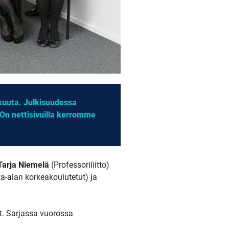
ikuuta. Julkisuudessa
KOn nettisivuilla kerromme
Tarja Niemelä
(Professoriliitto)
a-alan korkeakoulutetut) ja
at. Sarjassa vuorossa