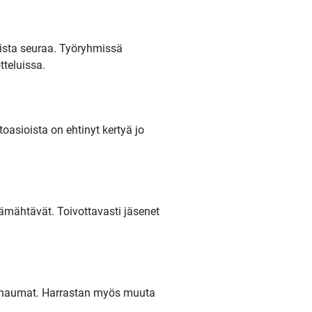
uista seuraa. Työryhmissä
tteluissa.
oasioista on ehtinyt kertyä jo
mähtävät. Toivottavasti jäsenet
turhaumat. Harrastan myös muuta