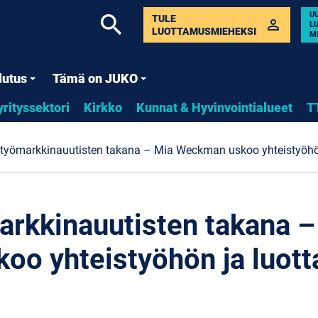
U
search
TULE
perm_identity
L
LUOTTAMUSMIEHEKSI
M
lutus
Tämä on JUKO
yrityssektori
Kirkko
Kunnat & Hyvinvointialueet
T
 työmarkkinauutisten takana – Mia Weckman uskoo yhteistyöh
arkkinauutisten takana –
oo yhteistyöhön ja luot