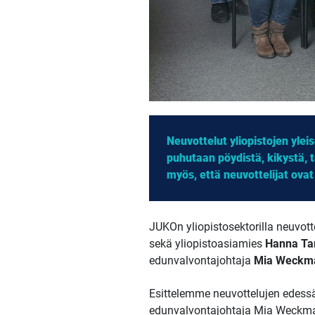
Neuvottelut yliopistojen yle
puhutaan pöydistä, kikystä, t
myös, että neuvottelijat ovat
JUKOn yliopistosektorilla neuvot
sekä yliopistoasiamies
Hanna Ta
edunvalvontajohtaja
Mia Weckm
Esittelemme neuvottelujen edessä 
edunvalvontajohtaja Mia Weckman