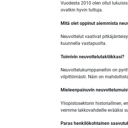
Vuodesta 2010 olen ollut lukuisi
ovatkin hyvin tuttuja.
Mitä olet oppinut aiemmista neuv
Neuvottelut vaativat pitkäjänteisy
kuunnella vastapuolta.
Toimivin neuvottelutaktiikkasi?
Neuvottelukumppaneihin on pyritt
vilpittömästi. Näin on mahdollis
Mieleenpainuvin neuvottelumuis
Yliopistosektorin historiallinen
veimme lakkovahdeille evääksi suk
Paras henkilökohtainen saavutuk