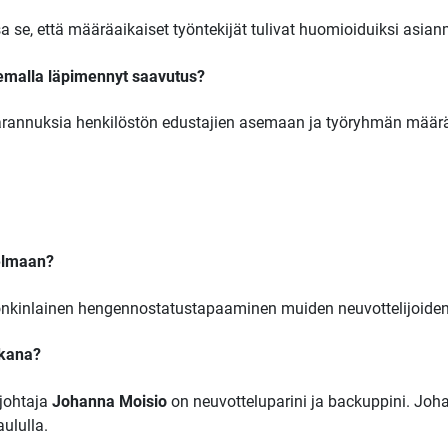
 se, että määräaikaiset työntekijät tulivat huomioiduiksi asian
lemalla läpimennyt saavutus?
 parannuksia henkilöstön edustajien asemaan ja työryhmän määr
nelmaan?
onkinlainen hengennostatustapaaminen muiden neuvottelijoiden 
ikana?
njohtaja
Johanna Moisio
on neuvotteluparini ja backuppini. Jo
aululla.