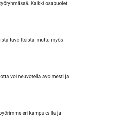
styöryhmässä. Kaikki osapuolet
mista tavoitteista, mutta myös
tta voi neuvotella avoimesti ja
pyörimme eri kampuksilla ja