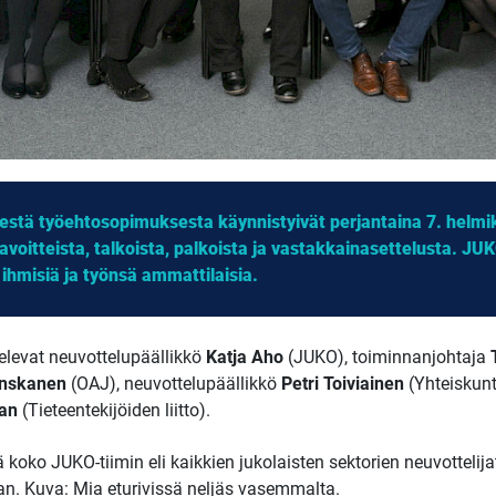
isestä työehtosopimuksesta käynnistyivät perjantaina 7. helm
avoitteista, talkoista, palkoista ja vastakkainasettelusta. JU
 ihmisiä ja työnsä ammattilaisia.
televat neuvottelupäällikkö
Katja Aho
(JUKO), toiminnanjohtaja
nskanen
(OAJ), neuvottelupäällikkö
Petri Toiviainen
(Yhteiskunt
an
(Tieteentekijöiden liitto).
koko JUKO-tiimin eli kaikkien jukolaisten sektorien neuvottelij
. Kuva: Mia eturivissä neljäs vasemmalta.