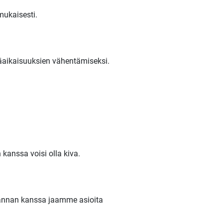
mukaisesti.
äaikaisuuksien vähentämiseksi.
kanssa voisi olla kiva.
hannan kanssa jaamme asioita