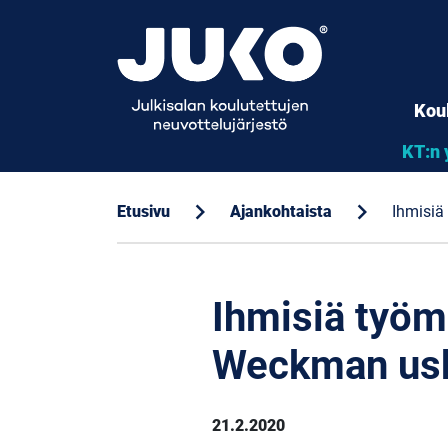
Kou
KT:n 
chevron_right
chevron_right
Etusivu
Ajankohtaista
Ihmisiä
Ihmisiä työm
Weckman usk
21.2.2020