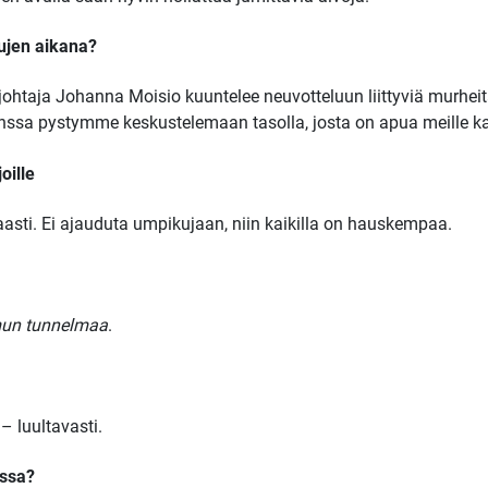
lujen aikana?
njohtaja Johanna Moisio kuuntelee neuvotteluun liittyviä murhei
anssa pystymme keskustelemaan tasolla, josta on apua meille kai
oille
aasti. Ei ajauduta umpikujaan, niin kaikilla on hauskempaa.
mun tunnelmaa
.
– luultavasti.
ossa?