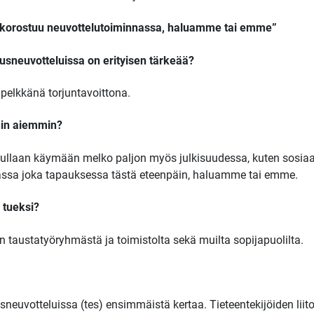
 korostuu neuvottelutoiminnassa, haluamme tai emme”
sneuvotteluissa on erityisen tärkeää?
 pelkkänä torjuntavoittona.
kuin aiemmin?
ja tullaan käymään melko paljon myös julkisuudessa, kuten sosia
nassa joka tapauksessa tästä eteenpäin, haluamme tai emme.
 tueksi?
on taustatyöryhmästä ja toimistolta sekä muilta sopijapuolilta.
sneuvotteluissa (tes) ensimmäistä kertaa. Tieteentekijöiden liit