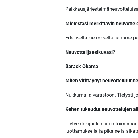
Palkkausjärjestelmäneuvotteluissa
Mielestäsi merkittävin neuvotte
Edellisellä kierroksella saimme
Neuvottelijaesikuvasi?
Barack Obama
.
Miten virittäydyt neuvottelutun
Nukkumalla varastoon. Tietysti j
Kehen tukeudut neuvottelujen a
Tieteentekijöiden liiton toiminna
luottamuksella ja pikaisella aikat