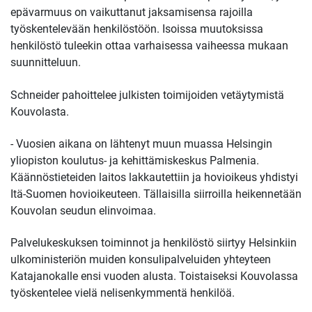
epävarmuus on vaikuttanut jaksamisensa rajoilla
työskentelevään henkilöstöön. Isoissa muutoksissa
henkilöstö tuleekin ottaa varhaisessa vaiheessa mukaan
suunnitteluun.
Schneider pahoittelee julkisten toimijoiden vetäytymistä
Kouvolasta.
- Vuosien aikana on lähtenyt muun muassa Helsingin
yliopiston koulutus- ja kehittämiskeskus Palmenia.
Käännöstieteiden laitos lakkautettiin ja hovioikeus yhdistyi
Itä-Suomen hovioikeuteen. Tällaisilla siirroilla heikennetään
Kouvolan seudun elinvoimaa.
Palvelukeskuksen toiminnot ja henkilöstö siirtyy Helsinkiin
ulkoministeriön muiden konsulipalveluiden yhteyteen
Katajanokalle ensi vuoden alusta. Toistaiseksi Kouvolassa
työskentelee vielä nelisenkymmentä henkilöä.