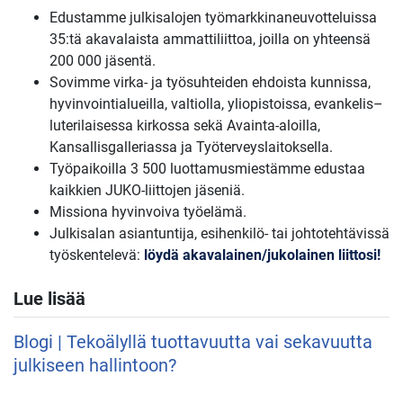
Edustamme julkisalojen työmarkkinaneuvotteluissa
35:tä akavalaista ammattiliittoa, joilla on yhteensä
200 000 jäsentä.
Sovimme virka- ja työsuhteiden ehdoista kunnissa,
hyvinvointialueilla, valtiolla, yliopistoissa, evankelis–
luterilaisessa kirkossa sekä Avainta-aloilla,
Kansallisgalleriassa ja Työterveyslaitoksella.
Työpaikoilla 3 500 luottamusmiestämme edustaa
kaikkien JUKO-liittojen jäseniä.
Missiona hyvinvoiva työelämä.
Julkisalan asiantuntija, esihenkilö- tai johtotehtävissä
työskentelevä:
löydä akavalainen/jukolainen liittosi!
Lue lisää
Blogi | Tekoälyllä tuottavuutta vai sekavuutta
julkiseen hallintoon?