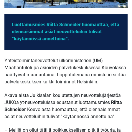
Luottamusmies Riitta Schneider huomauttaa, että
olennaisimmat asiat neuvotteluihin tulivat
”käytännössä annettuina”.
Yhteistoimintaneuvottelut ulkoministeriön (UM)
Maahantulolupa-asioiden palvelukeskuksessa Kouvolassa
päättyivät maanantaina. Lopputulemana ministeriö siirtää
palvelukeskuksen kaikki toiminnot Helsinkiin.
Akavalaista Julkisalan koulutettujen neuvottelujärjestöä
JUKOa yt-neuvotteluissa edustanut luottamusmies
Riitta
Schneider
Kouvolasta huomauttaa, että olennaisimmat
asiat neuvotteluihin tulivat ”käytännössä annettuina”.
– Meillä on ollut täällä poikkeuksellisen pitkiä työuria, ja