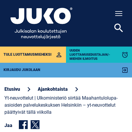
Togg
search
UUDEN
perm_identity
alarm
TULE LUOTTAMUSMIEHEKSI
LUOTTAMUSEDUSTAJAN/-
MIEHEN ILMOITUS
exit_to_app
KIRJAUDU JUKOLAAN
chevron_right
chevron_right
Etusivu
Ajankohtaista
Yt-neuvottelut | Ulkoministeriö siirtää Maahantulolupa-
asioiden palvelukeskuksen Helsinkiin – yt-neuvottelut
päättyivät tällä viikolla
Jaa