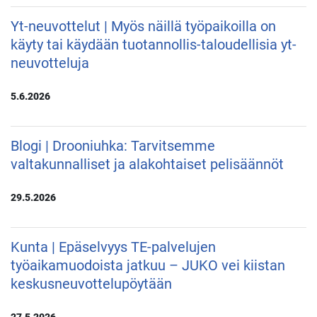
Yt-neuvottelut | Myös näillä työpaikoilla on
käyty tai käydään tuotannollis-taloudellisia yt-
neuvotteluja
5.6.2026
Blogi | Drooniuhka: Tarvitsemme
valtakunnalliset ja alakohtaiset pelisäännöt
29.5.2026
Kunta | Epäselvyys TE-palvelujen
työaikamuodoista jatkuu – JUKO vei kiistan
keskusneuvottelupöytään
27.5.2026