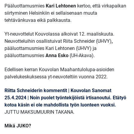
Pääluottamusmies
Kari Lehtonen
kertoo, että virkapaikan
siirtyminen Helsinkiin ei sellaisenaan muuta
tehtävänkuvaa eikä palkkausta.
Yt-neuvottelut Kouvolassa alkoivat 12. maaliskuuta.
Neuvotteluihin osallistuivat Riita Schneider (UHVY)
,
pääluottamusmies Kari Lehtonen (UHVY) ja
pääluottamusmies
Anna Esko
(UH-Akava).
Edellisen kerran Kouvolan Maahantulolupa-asioiden
palvelukeskuksessa yt-neuvoteltiin vuonna 2022.
Riitta Schneiderin kommentit | Kouvolan Sanomat
25.4.2024 | Noin puolet työntekijöistä irtisanoutui. Etätyö
kotoa käsin ei ole mahdollista työn luonteen vuoksi.
JUTTU MAKSUMUURIN TAKANA.
Mikä JUKO?