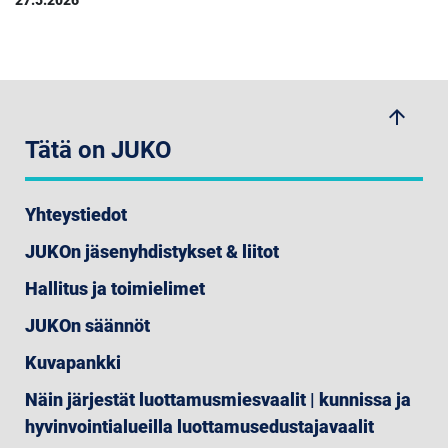
arrow_upwards
Tätä on JUKO
Yhteystiedot
JUKOn jäsenyhdistykset & liitot
Hallitus ja toimielimet
JUKOn säännöt
Kuvapankki
Näin järjestät luottamusmiesvaalit | kunnissa ja
hyvinvointialueilla luottamusedustajavaalit