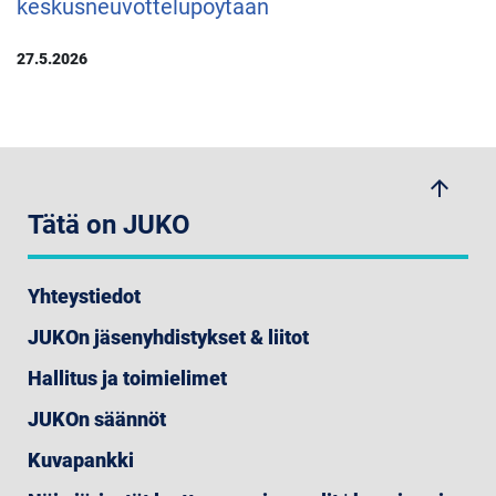
keskusneuvottelupöytään
27.5.2026
arrow_upwards
Tätä on JUKO
Yhteystiedot
JUKOn jäsenyhdistykset & liitot
Hallitus ja toimielimet
JUKOn säännöt
Kuvapankki