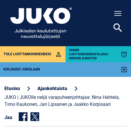
Togg
search
UUDEN
perm_identity
alarm
TULE LUOTTAMUSMIEHEKSI
LUOTTAMUSEDUSTAJAN/-
MIEHEN ILMOITUS
exit_to_app
KIRJAUDU JUKOLAAN
chevron_right
chevron_right
Etusivu
Ajankohtaista
JUKO | JUKOlle neljä varapuheenjohtajaa: Nina Hahtela,
Timo Kaukonen, Jari Lipsanen ja Jaakko Korpisaari
Jaa