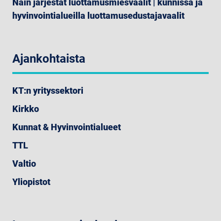
Näin järjestät luottamusmiesvaalit | kunnissa ja
hyvinvointialueilla luottamusedustajavaalit
Ajankohtaista
KT:n yrityssektori
Kirkko
Kunnat & Hyvinvointialueet
TTL
Valtio
Yliopistot