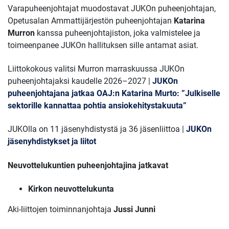
Varapuheenjohtajat muodostavat JUKOn puheenjohtajan,
Opetusalan Ammattijärjestön puheenjohtajan
Katarina
Murron
kanssa puheenjohtajiston, joka valmistelee ja
toimeenpanee JUKOn hallituksen sille antamat asiat.
Liittokokous valitsi Murron marraskuussa JUKOn
puheenjohtajaksi kaudelle 2026–2027 |
JUKOn
puheenjohtajana jatkaa OAJ:n Katarina Murto: ”Julkiselle
sektorille kannattaa pohtia ansiokehitystakuuta”
JUKOlla on 11 jäsenyhdistystä ja 36 jäsenliittoa |
JUKOn
jäsenyhdistykset ja liitot
Neuvottelukuntien puheenjohtajina jatkavat
Kirkon neuvottelukunta
Aki-liittojen toiminnanjohtaja
Jussi Junni