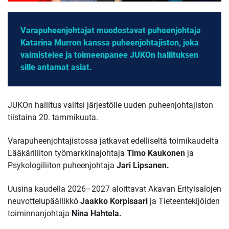
Varapuheenjohtajat muodostavat puheenjohtaja
Katarina Murron kanssa puheenjohtajiston, joka
valmistelee ja toimeenpanee JUKOn hallituksen
sille antamat asiat.
JUKOn hallitus valitsi järjestölle uuden puheenjohtajiston
tiistaina 20. tammikuuta.
Varapuheenjohtajistossa jatkavat edelliseltä toimikaudelta
Lääkäriliiton työmarkkinajohtaja
Timo Kaukonen
ja
Psykologiliiton puheenjohtaja
Jari Lipsanen.
Uusina kaudella 2026–2027 aloittavat
Akavan Erityisalojen
neuvottelupäällikkö
Jaakko Korpisaari
ja Tieteentekijöiden
toiminnanjohtaja
Nina Hahtela.