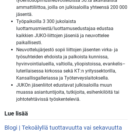
työehtosopimusneuvotteluissa 36:ta akavalaista
ammattiliittoa, joilla on julkisaloilla yhteensä 200 000
jäsentä.
Työpaikoilla 3 300 jukolaista
luottamusmiestä/luottamusedustajaa edustaa
kaikkien JUKO-liittojen jäseniä ja neuvottelee
paikallisesti.
Neuvottelujärjestö sopii liittojen jäsenten virka- ja
työsuhteiden ehdoista ja palkoista kunnissa,
hyvinvointialueilla, valtiolla, yliopistoissa, evankelis–
luterilaisessa kirkossa sekä KT:n yrityssektorilla,
Kansallisgalleriassa ja Työterveyslaitoksella.
JUKOn jäsenliitot edustavat julkisaloilla muun
muassa asiantuntijoita, tutkijoita, esihenkilöitä tai
johtotehtävissä työskenteleviä.
Lue lisää
Blogi | Tekoälyllä tuottavuutta vai sekavuutta