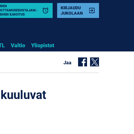
UDEN
KIRJAUDU
alarm
exit_to_app
UOTTAMUSEDUSTAJAN/-
JUKOLAAN
IEHEN ILMOITUS
TL
Valtio
Yliopistot
Jaa
 kuuluvat