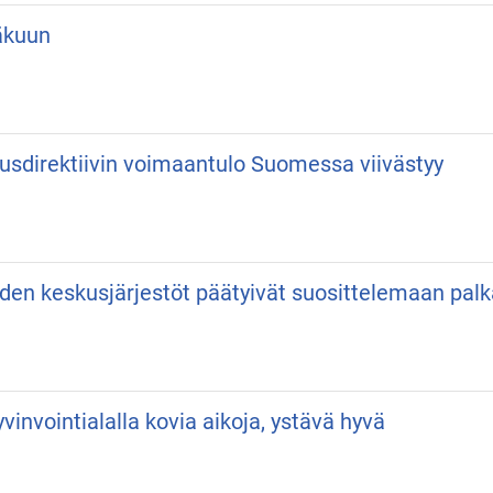
äkuun
usdirektiivin voimaantulo Suomessa viivästyy
iden keskusjärjestöt päätyivät suosittelemaan pa
vinvointialalla kovia aikoja, ystävä hyvä