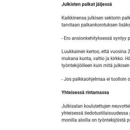
Julkisten palkat jäljessä
Kaikkinensa julkisen sektorin pa
tarvitaan palkankorotuksen lisäk
- Ero ansionkehityksessä syntyy pää
Luukkainen kertoo, että vuosina 20
mukana kunta, valtio ja kirkko. 
työntekijöilleen kuin mitä julkis
- Jos palkkaohjelmaa ei tuolloin ol
Yhteisessä rintamassa
Julkisalan koulutettujen neuvottel
yhteisessä tiedotustilaisuudessa 
monilla aloilla on työntekijöistä