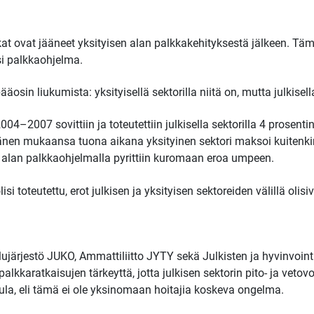
lkat ovat jääneet yksityisen alan palkkakehityksestä jälkeen. 
si palkkaohjelma.
osin liukumista: yksityisellä sektorilla niitä on, mutta julkisell
04–2007 sovittiin ja toteutettiin julkisella sektorilla 4 prosenti
Hänen mukaansa tuona aikana yksityinen sektori maksoi kuitenk
en alan palkkaohjelmalla pyrittiin kuromaan eroa umpeen.
isi toteutettu, erot julkisen ja yksityisen sektoreiden välillä oli
ujärjestö JUKO, Ammattiliitto JYTY sekä Julkisten ja hyvinvointi
palkkaratkaisujen tärkeyttä, jotta julkisen sektorin pito- ja ve
 pula, eli tämä ei ole yksinomaan hoitajia koskeva ongelma.