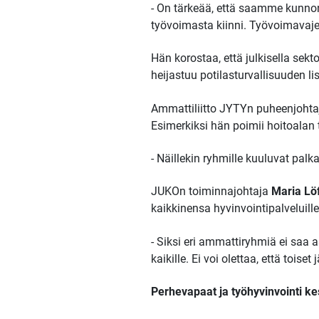
- On tärkeää, että saamme kunno
työvoimasta kiinni. Työvoimavaj
Hän korostaa, että julkisella sek
heijastuu potilasturvallisuuden li
Ammattiliitto JYTYn puheenjoht
Esimerkiksi hän poimii hoitoalan
- Näillekin ryhmille kuuluvat palk
JUKOn toiminnajohtaja
Maria Lö
kaikkinensa hyvinvointipalveluille
- Siksi eri ammattiryhmiä ei saa a
kaikille. Ei voi olettaa, että tois
Perhevapaat ja työhyvinvointi ke