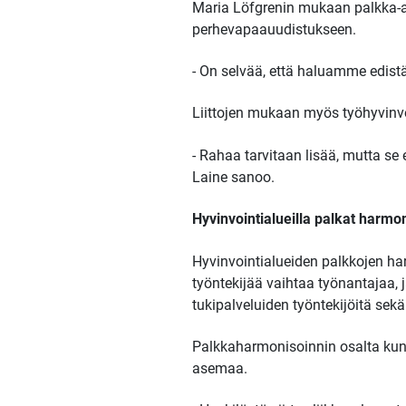
Maria Löfgrenin mukaan palkka-as
perhevapaauudistukseen.
- On selvää, että haluamme edi
Liittojen mukaan myös työhyvinvo
- Rahaa tarvitaan lisää, mutta se
Laine sanoo.
Hyvinvointialueilla palkat harmo
Hyvinvointialueiden palkkojen har
työntekijää vaihtaa työnantajaa, j
tukipalveluiden työntekijöitä sekä
Palkkaharmonisoinnin osalta kunt
asemaa.