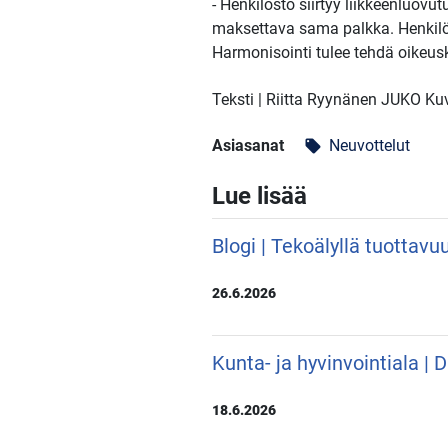
- Henkilöstö siirtyy liikkeenluovu
maksettava sama palkka. Henkilökoh
Harmonisointi tulee tehdä oikeus
Teksti | Riitta Ryynänen JUKO K
Asiasanat
Neuvottelut
local_offer
Lue lisää
Blogi | Tekoälyllä tuottavu
26.6.2026
Kunta- ja hyvinvointiala |
18.6.2026