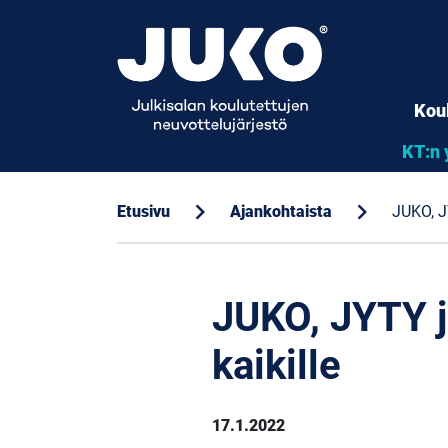
Kou
KT:n 
chevron_right
chevron_right
Etusivu
Ajankohtaista
JUKO, J
JUKO, JYTY j
kaikille
17.1.2022