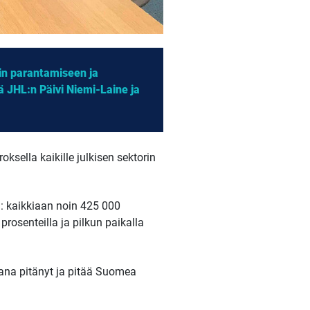
nin parantamiseen ja
 JHL:n Päivi Niemi-Laine ja
ksella kaikille julkisen sektorin
a: kaikkiaan noin 425 000
rosenteilla ja pilkun paikalla
kana pitänyt ja pitää Suomea