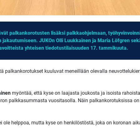
täävät palkankorotusten lisäksi palkkaohjelmaan, työhyvinvoin
jakautumiseen. JUKOn Olli Luukkainen ja Maria Löfgren sekä
voitteista yhteisen tiedotustilaisuuden 17. tammikuuta.
ä palkankorotukset kuuluvat meneillään olevalla neuvottelukierro
ainen
myöntää, että kyse on laajasta joukosta ja isoista rahoist
 euron palkkasummasta vuositasolla. Näin palkankorotuksissa on p
ei ole helppoa, mutta kyse on henkilöstöstä, joka on koronan ai