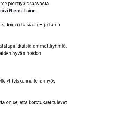
mme pidettyä osaavasta
äivi Niemi-Laine
.
kea toinen toisiaan – ja tämä
 matalapalkkaisia ammattiryhmiä.
laiden hyvän hoidon.
lle yhteiskunnalle ja myös
ta on se, että korotukset tulevat