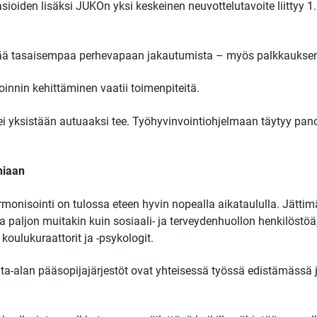
ioiden lisäksi JUKOn yksi keskeinen neuvottelutavoite liittyy 
stää tasaisempaa perhevapaan jakautumista – myös palkkaukse
innin kehittäminen vaatii toimenpiteitä.
 ei yksistään autuaaksi tee. Työhyvinvointiohjelmaan täytyy pan
niaan
monisointi on tulossa eteen hyvin nopealla aikataululla. Jättim
a paljon muitakin kuin sosiaali- ja terveydenhuollon henkilöstöä
 koulukuraattorit ja -psykologit.
a-alan pääsopijajärjestöt ovat yhteisessä työssä edistämässä ju