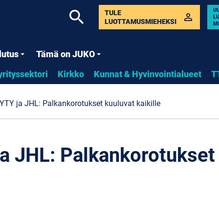
U
search
TULE
perm_identity
L
LUOTTAMUSMIEHEKSI
M
lutus
Tämä on JUKO
yrityssektori
Kirkko
Kunnat & Hyvinvointialueet
T
YTY ja JHL: Palkankorotukset kuuluvat kaikille
a JHL: Palkankorotukset