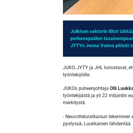
Julkisen sektorin liitot täh
perhevapaiden tasaisempaan 
JYTYn Jonna Voima pitivät ta
JUKO, JYTY ja JHL korostavat, ett
työntekijöille.
JUKOn puheenjohtaja
Olli Luukk
työntekijästä ja yli 22 miljardin
merkitystä.
- Neuvotteluratkaisun tekeminen 
pystyssä, Luukkainen tähdentää.