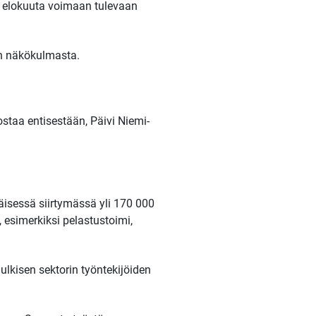
1. elokuuta voimaan tulevaan
n näkökulmasta.
ostaa entisestään, Päivi Niemi-
äisessä siirtymässä yli 170 000
, esimerkiksi pelastustoimi,
lkisen sektorin työntekijöiden