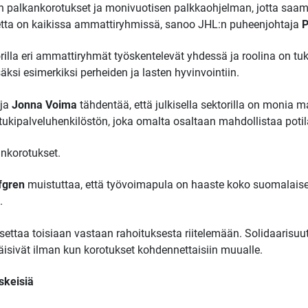
n palkankorotukset ja monivuotisen palkkaohjelman, jotta saa
etta on kaikissa ammattiryhmissä, sanoo JHL:n puheenjohtaja
P
torilla eri ammattiryhmät työskentelevät yhdessä ja roolina on tu
säksi esimerkiksi perheiden ja lasten hyvinvointiin.
aja
Jonna Voima
tähdentää, että julkisella sektorilla on monia
 tukipalveluhenkilöstön, joka omalta osaltaan mahdollistaa poti
ankorotukset.
fgren
muistuttaa, että työvoimapula on haaste koko suomalaise
.
settaa toisiaan vastaan rahoituksesta riitelemään. Solidaarisuut
et jäisivät ilman kun korotukset kohdennettaisiin muualle.
skeisiä