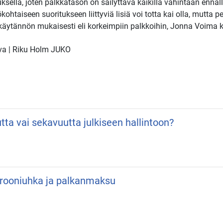
tuksella, joten palkkatason on säilyttävä kaikilla vähintään enn
taiseen suoritukseen liittyviä lisiä voi totta kai olla, mutta per
käytännön mukaisesti eli korkeimpiin palkkoihin, Jonna Voima k
uva | Riku Holm JUKO
utta vai sekavuutta julkiseen hallintoon?
 Drooniuhka ja palkanmaksu