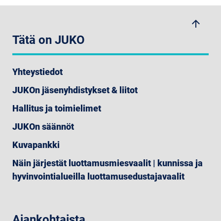
arrow_upwards
Tätä on JUKO
Yhteystiedot
JUKOn jäsenyhdistykset & liitot
Hallitus ja toimielimet
JUKOn säännöt
Kuvapankki
Näin järjestät luottamusmiesvaalit | kunnissa ja
hyvinvointialueilla luottamusedustajavaalit
Ajankohtaista