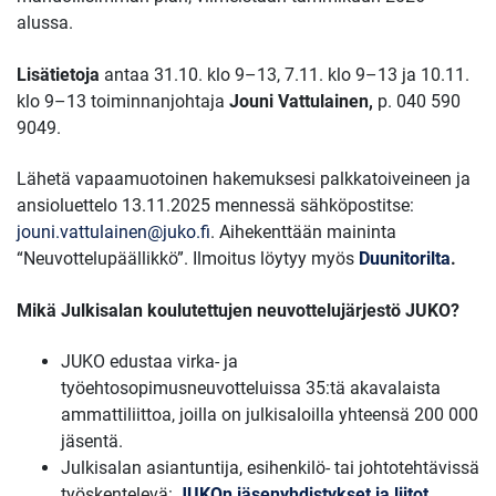
alussa.
Lisätietoja
antaa
31.10. klo 9–13, 7.11. klo 9–13 ja 10.11.
klo 9–13 toiminnanjohtaja
Jouni Vattulainen,
p. 040 590
9049.
Lähetä vapaamuotoinen hakemuksesi palkkatoiveineen ja
ansioluettelo 13.11.2025 mennessä sähköpostitse:
jouni.vattulainen@juko.fi
. Aihekenttään maininta
“Neuvottelupäällikkö”. Ilmoitus löytyy myös
Duunitorilta
.
Mikä Julkisalan koulutettujen neuvottelujärjestö JUKO?
JUKO edustaa virka- ja
työehtosopimusneuvotteluissa 35:tä akavalaista
ammattiliittoa, joilla on julkisaloilla yhteensä 200 000
jäsentä.
Julkisalan asiantuntija, esihenkilö- tai johtotehtävissä
työskentelevä:
JUKOn jäsenyhdistykset ja liitot
.