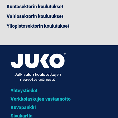
Kuntasektorin koulutukset
Valtiosektorin koulutukset
Yliopistosektorin koulutukset
Yhteystiedot
Verkkolaskujen vastaanotto
Kuvapankki
Sivukartta