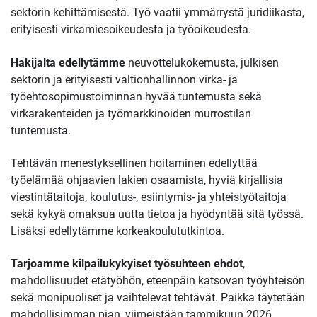
sektorin kehittämisestä. Työ vaatii ymmärrystä juridiikasta,
erityisesti virkamiesoikeudesta ja työoikeudesta.
Hakijalta edellytämme
neuvottelukokemusta, julkisen
sektorin ja erityisesti valtionhallinnon virka- ja
työehtosopimustoiminnan hyvää tuntemusta sekä
virkarakenteiden ja työmarkkinoiden murrostilan
tuntemusta.
Tehtävän menestyksellinen hoitaminen edellyttää
työelämää ohjaavien lakien osaamista, hyviä kirjallisia
viestintätaitoja, koulutus-, esiintymis- ja yhteistyötaitoja
sekä kykyä omaksua uutta tietoa ja hyödyntää sitä työssä.
Lisäksi edellytämme korkeakoulututkintoa.
Tarjoamme kilpailukykyiset työsuhteen ehdot
,
mahdollisuudet etätyöhön, eteenpäin katsovan työyhteisön
sekä monipuoliset ja vaihtelevat tehtävät. Paikka täytetään
mahdollisimman pian, viimeistään tammikuun 2026