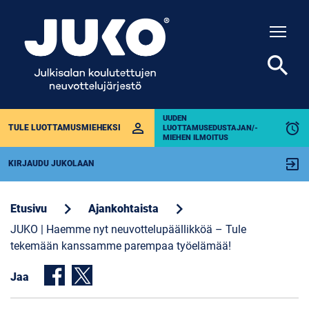
Togg
search
UUDEN
perm_identity
alarm
TULE LUOTTAMUSMIEHEKSI
LUOTTAMUSEDUSTAJAN/-
MIEHEN ILMOITUS
exit_to_app
KIRJAUDU JUKOLAAN
chevron_right
chevron_right
Etusivu
Ajankohtaista
JUKO | Haemme nyt neuvottelupäällikköä – Tule
tekemään kanssamme parempaa työelämää!
Jaa