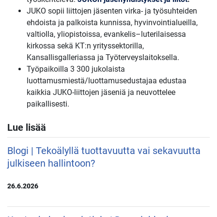
JUKO sopii liittojen jäsenten virka- ja työsuhteiden
ehdoista ja palkoista kunnissa, hyvinvointialueilla,
valtiolla, yliopistoissa, evankelis–luterilaisessa
kirkossa sekä KT:n yrityssektorilla,
Kansallisgalleriassa ja Työterveyslaitoksella.
Työpaikoilla 3 300 jukolaista
luottamusmiestä/luottamusedustajaa edustaa
kaikkia JUKO-liittojen jäseniä ja neuvottelee
paikallisesti.
Lue lisää
Blogi | Tekoälyllä tuottavuutta vai sekavuutta
julkiseen hallintoon?
26.6.2026