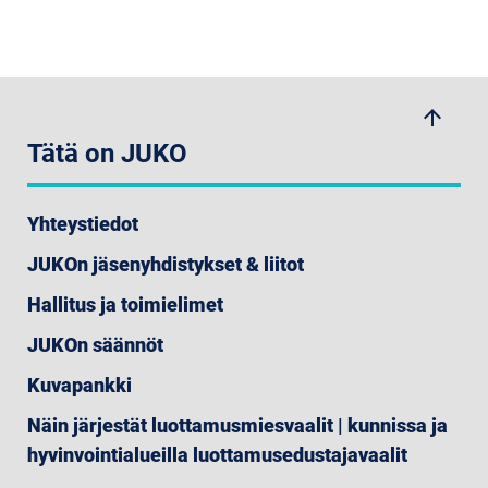
arrow_upwards
Tätä on JUKO
Yhteystiedot
JUKOn jäsenyhdistykset & liitot
Hallitus ja toimielimet
JUKOn säännöt
Kuvapankki
Näin järjestät luottamusmiesvaalit | kunnissa ja
hyvinvointialueilla luottamusedustajavaalit