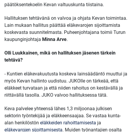
päätöksentekoelin Kevan valtuuskunta tiistaina.
Hallituksen tehtävänä on valvoa ja ohjata Kevan toimintaa.
Lain mukaan hallitus päättää eläkevarojen sijoittamista
koskevasta suunnitelmasta. Puheenjohtajana toimii Turun
kaupunginjohtaja
Minna Arve
.
Olli Luukkainen, mikä on hallituksen jäsenen tärkein
tehtävä?
- Kuntien eläkevakuutusta koskeva lainsäädäntö muuttui ja
myös Kevan hallinto uudistuu. JUKOlle on tärkeää, että
eläkkeet turvataan ja että niiden rahoitus on kestävällä ja
riittävällä tasolla. JUKO valvoo hallituksessa tätä.
Keva palvelee yhteensä lähes 1,3 miljoonaa julkisen
sektorin työntekijää ja eläkkeensaajaa. Se vastaa kunta-
alan henkilöstön
eläkkeiden rahoittamisesta
ja
eläkevarojen sijoittamisesta
. Muiden työnantajien osalta