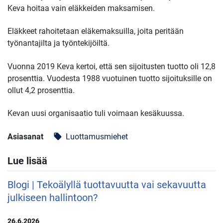
Keva hoitaa vain eläkkeiden maksamisen.
Eläkkeet rahoitetaan eläkemaksuilla, joita peritään
työnantajilta ja työntekijöiltä.
Vuonna 2019 Keva kertoi, että sen sijoitusten tuotto oli 12,8
prosenttia. Vuodesta 1988 vuotuinen tuotto sijoituksille on
ollut 4,2 prosenttia.
Kevan uusi organisaatio tuli voimaan kesäkuussa.
Asiasanat
Luottamusmiehet
local_offer
Lue lisää
Blogi | Tekoälyllä tuottavuutta vai sekavuutta
julkiseen hallintoon?
26.6.2026