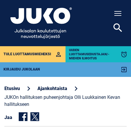
Togg
search
UUDEN
perm_identity
alarm
TULE LUOTTAMUSMIEHEKSI
LUOTTAMUSEDUSTAJAN/-
MIEHEN ILMOITUS
exit_to_app
KIRJAUDU JUKOLAAN
chevron_right
chevron_right
Etusivu
Ajankohtaista
JUKOn hallituksen puheenjohtaja Olli Luukkainen Kevan
hallitukseen
Jaa