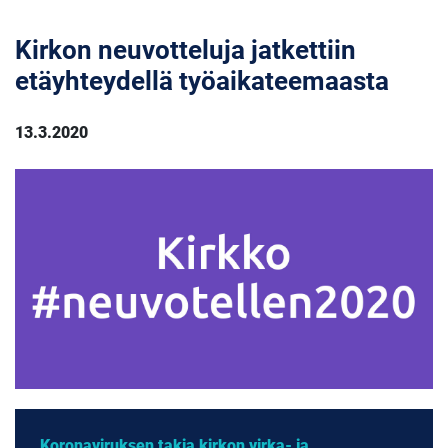
Kirkon neuvotteluja jatkettiin
etäyhteydellä työaikateemaasta
13.3.2020
Koronaviruksen takia kirkon virka- ja