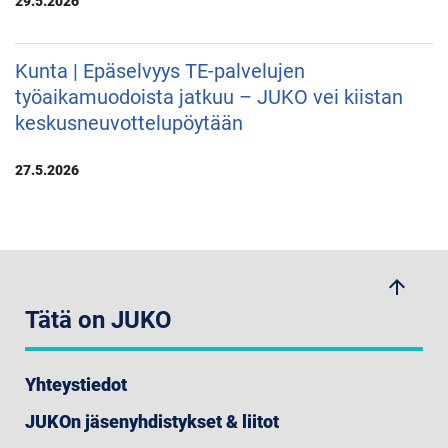
29.5.2026
Kunta | Epäselvyys TE-palvelujen
työaikamuodoista jatkuu – JUKO vei kiistan
keskusneuvottelupöytään
27.5.2026
arrow_upwards
Tätä on JUKO
Yhteystiedot
JUKOn jäsenyhdistykset & liitot