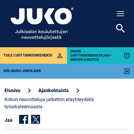
Togg
search
UUDEN
perm_identity
alarm
TULE LUOTTAMUSMIEHEKSI
LUOTTAMUSEDUSTAJAN/-
MIEHEN ILMOITUS
exit_to_app
KIRJAUDU JUKOLAAN
chevron_right
chevron_right
Etusivu
Ajankohtaista
Kirkon neuvotteluja jatkettiin etäyhteydellä
työaikateemaasta
Jaa