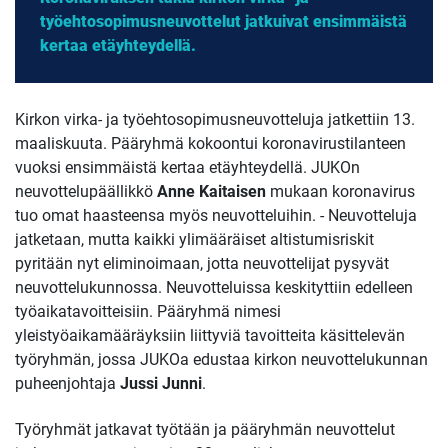
työehtosopimusneuvottelut jatkuivat ensimmäistä
kertaa etäyhteydellä.
Kirkon virka- ja työehtosopimusneuvotteluja jatkettiin 13.
maaliskuuta. Pääryhmä kokoontui koronavirustilanteen
vuoksi ensimmäistä kertaa etäyhteydellä. JUKOn
neuvottelupäällikkö
Anne Kaitaisen
mukaan koronavirus
tuo omat haasteensa myös neuvotteluihin. - Neuvotteluja
jatketaan, mutta kaikki ylimääräiset altistumisriskit
pyritään nyt eliminoimaan, jotta neuvottelijat pysyvät
neuvottelukunnossa. Neuvotteluissa keskityttiin edelleen
työaikatavoitteisiin. Pääryhmä nimesi
yleistyöaikamääräyksiin liittyviä tavoitteita käsittelevän
työryhmän, jossa JUKOa edustaa kirkon neuvottelukunnan
puheenjohtaja
Jussi Junni
.
Työryhmät jatkavat työtään ja pääryhmän neuvottelut