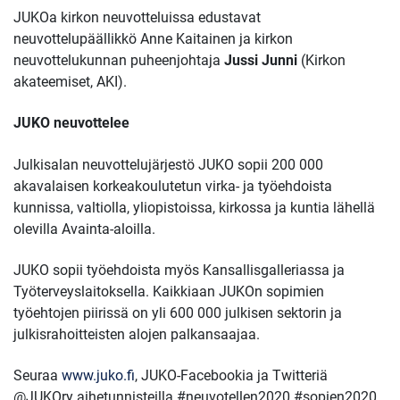
JUKOa kirkon neuvotteluissa edustavat
neuvottelupäällikkö
Anne Kaitainen
ja kirkon
neuvottelukunnan puheenjohtaja
Jussi Junni
(Kirkon
akateemiset, AKI).
JUKO neuvottelee
Julkisalan neuvottelujärjestö JUKO sopii 200 000
akavalaisen korkeakoulutetun virka- ja työehdoista
kunnissa, valtiolla, yliopistoissa, kirkossa ja kuntia lähellä
olevilla Avainta-aloilla.
JUKO sopii työehdoista myös Kansallisgalleriassa ja
Työterveyslaitoksella. Kaikkiaan JUKOn sopimien
työehtojen piirissä on yli 600 000 julkisen sektorin ja
julkisrahoitteisten alojen palkansaajaa.
Seuraa
www.juko.fi
, JUKO-Facebookia ja Twitteriä
@JUKOry aihetunnisteilla #neuvotellen2020 #sopien2020.