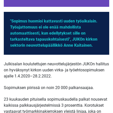
"Sopimus huomioi kattavasti uuden työaikalain.
Työajattomuus ei ole enää mahdollista
automaattisesti, kun edellytykset sille on
tarkasteltava tapauskohtaisesti", JUKOn kirkon
sektorin neuvottelupäällikkö Anne Kaitainen.
Julkisalan koulutettujen neuvottelujärjestön JUKOn hallitus
on hyväksynyt kirkon uuden virka- ja työehtosopimuksen
ajalle 1.4.2020–28.2.2022.
Sopimuksen piirissä on noin 20 000 palkansaajaa.
23 kuukauden pituisella sopimuskaudella palkat nousevat
kaikissa palkkausjärjestelmissä 3 prosenttia. Korotukset
vastaavat työmarkkinakierroksen yleistä linjaa, joka on