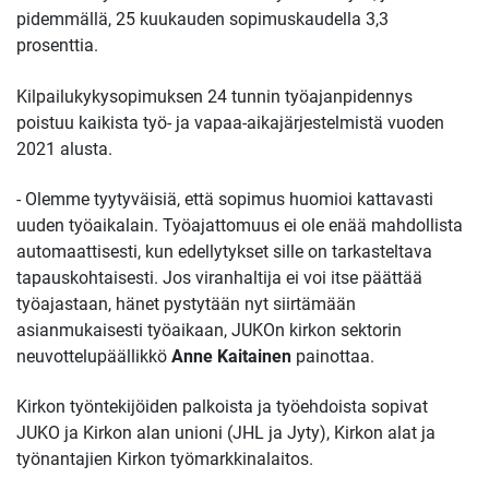
pidemmällä, 25 kuukauden sopimuskaudella 3,3
prosenttia.
Kilpailukykysopimuksen 24 tunnin työajanpidennys
poistuu kaikista työ- ja vapaa-aikajärjestelmistä vuoden
2021 alusta.
- Olemme tyytyväisiä, että sopimus huomioi kattavasti
uuden työaikalain. Työajattomuus ei ole enää mahdollista
automaattisesti, kun edellytykset sille on tarkasteltava
tapauskohtaisesti. Jos viranhaltija ei voi itse päättää
työajastaan, hänet pystytään nyt siirtämään
asianmukaisesti työaikaan, JUKOn kirkon sektorin
neuvottelupäällikkö
Anne Kaitainen
painottaa.
Kirkon työntekijöiden palkoista ja työehdoista sopivat
JUKO ja Kirkon alan unioni (JHL ja Jyty), Kirkon alat ja
työnantajien Kirkon työmarkkinalaitos.