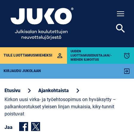
Togg
search
UUDEN
perm_identity
alarm
TULE LUOTTAMUSMIEHEKSI
LUOTTAMUSEDUSTAJAN/-
MIEHEN ILMOITUS
exit_to_app
KIRJAUDU JUKOLAAN
chevron_right
chevron_right
Etusivu
Ajankohtaista
Kirkon uusi virka- ja työehtosopimus on hyväksytty –
palkankorotukset yleisen linjan mukaisia, kiky-tunnit
poistuvat
Jaa