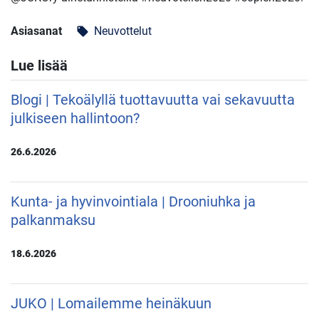
Asiasanat
Neuvottelut
local_offer
Lue lisää
Blogi | Tekoälyllä tuottavuutta vai sekavuutta
julkiseen hallintoon?
26.6.2026
Kunta- ja hyvinvointiala | Drooniuhka ja
palkanmaksu
18.6.2026
JUKO | Lomailemme heinäkuun