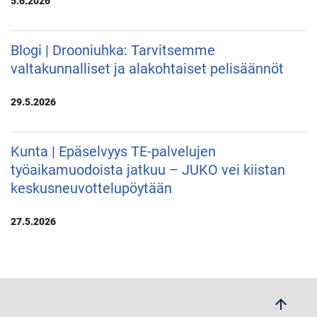
5.6.2026
Blogi | Drooniuhka: Tarvitsemme
valtakunnalliset ja alakohtaiset pelisäännöt
29.5.2026
Kunta | Epäselvyys TE-palvelujen
työaikamuodoista jatkuu – JUKO vei kiistan
keskusneuvottelupöytään
27.5.2026
arrow_upwards