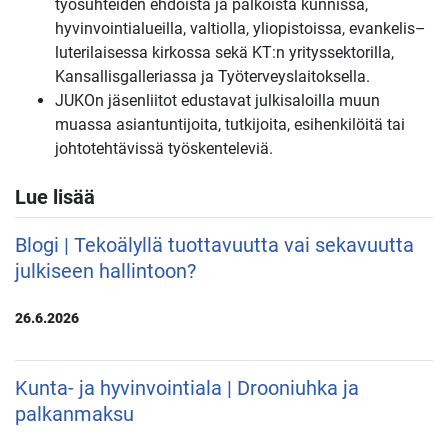
työsuhteiden ehdoista ja palkoista kunnissa,
hyvinvointialueilla, valtiolla, yliopistoissa, evankelis–
luterilaisessa kirkossa sekä KT:n yrityssektorilla,
Kansallisgalleriassa ja Työterveyslaitoksella.
JUKOn jäsenliitot edustavat julkisaloilla muun
muassa asiantuntijoita, tutkijoita, esihenkilöitä tai
johtotehtävissä työskenteleviä.
Lue lisää
Blogi | Tekoälyllä tuottavuutta vai sekavuutta
julkiseen hallintoon?
26.6.2026
Kunta- ja hyvinvointiala | Drooniuhka ja
palkanmaksu