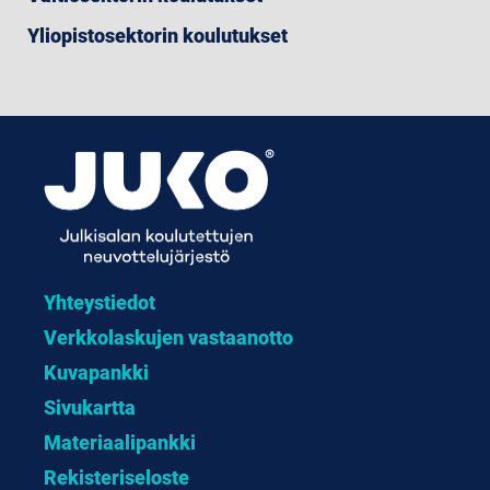
Yliopistosektorin koulutukset
Yhteystiedot
Verkkolaskujen vastaanotto
Kuvapankki
Sivukartta
Materiaalipankki
Rekisteriseloste