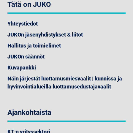
Tätä on JUKO
Yhteystiedot
JUKOn jäsenyhdistykset & liitot
Hallitus ja toimielimet
JUKOn säännöt
Kuvapankki
Näin järjestät luottamusmiesvaalit | kunnissa ja
hyvinvointialueilla luottamusedustajavaalit
Ajankohtaista
KT:n yrityssektori