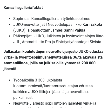
Kansallisgalleriafaktat
Sopimus | Kansallisgallerian työehtosopimus
JUKO-neuvottelijat | Neuvottelupäällikkö
Kari Eskola
(JUKO) ja pääluottamusmies
Sanni Pajula
Pääsopijat | JUKO, Julkisten ja hyvinvointialojen liitto
JHL, Ammattiliitto Pro ja Sivistystyönantajat Sivista
Julkisalan koulutettujen neuvottelujärjestö JUKO edustaa
virka- ja työehtosopimusneuvotteluissa 36:ta akavalaista
ammattiliittoa, joilla on julkisaloilla yhteensä 200 000
jäsentä.
Työpaikoilla 3 300 jukolaista
luottamusmiestä/luottamusedustajaa edustaa
kaikkien JUKO-liittojen jäseniä ja neuvottelee
paikallisesti.
Neuvottelujärjestö sopii liittojen jäsenten virka- ja