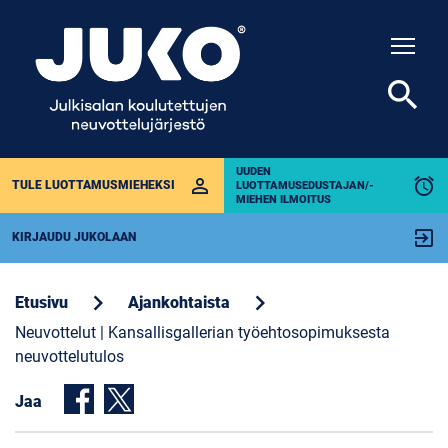
Togg
search
UUDEN
perm_identity
alarm
TULE LUOTTAMUSMIEHEKSI
LUOTTAMUSEDUSTAJAN/-
MIEHEN ILMOITUS
exit_to_app
KIRJAUDU JUKOLAAN
chevron_right
chevron_right
Etusivu
Ajankohtaista
Neuvottelut | Kansallisgallerian työehtosopimuksesta
neuvottelutulos
Jaa