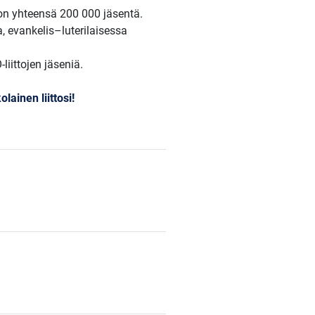
 on yhteensä 200 000 jäsentä.
a, evankelis–luterilaisessa
iittojen jäseniä.
lainen liittosi!