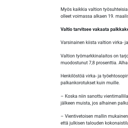
Myös kaikkia valtion työsuhteisia 
olleet voimassa alkaen 19. maali
Valtio tarvitsee vakaata palkkak
Varsinainen kiista valtion virka-
Valtion työmarkkinalaitos on tarj
muodostunut 7,8 prosenttia. Alhais
Henkilöstöä virka- ja työehtosopi
palkankorotukset kuin muille.
– Koska niin sanottu vientimallila
jälkeen muista, jos alhainen palka
– Vientivetoisen mallin mukainen 
että julkisen talouden kokonaisti