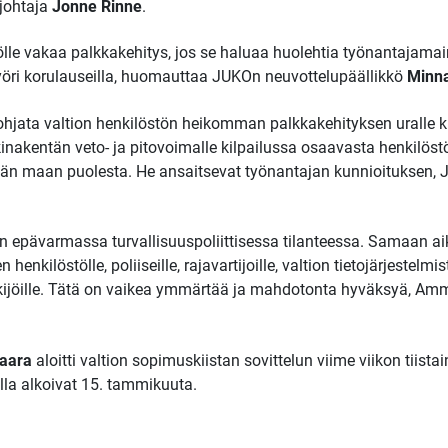
johtaja
Jonne Rinne
.
tölle vakaa palkkakehitys, jos se haluaa huolehtia työnantajama
pyöri korulauseilla, huomauttaa JUKOn neuvottelupäällikkö
Minna
jata valtion henkilöstön heikomman palkkakehityksen uralle kuin
akentän veto- ja pitovoimalle kilpailussa osaavasta henkilöstö
ämän maan puolesta. He ansaitsevat työnantajan kunnioituksen,
n epävarmassa turvallisuuspoliittisessa tilanteessa. Samaan a
kilöstölle, poliiseille, rajavartijoille, valtion tietojärjestelmis
tekijöille. Tätä on vaikea ymmärtää ja mahdotonta hyväksyä, Amm
aara
aloitti valtion sopimuskiistan sovittelun viime viikon tiistain
lla alkoivat 15. tammikuuta.