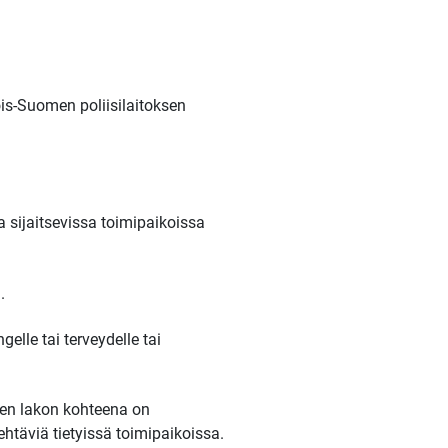
ois-Suomen poliisilaitoksen
a sijaitsevissa toimipaikoissa
.
elle tai terveydelle tai
isen lakon kohteena on
ehtäviä tietyissä toimipaikoissa.