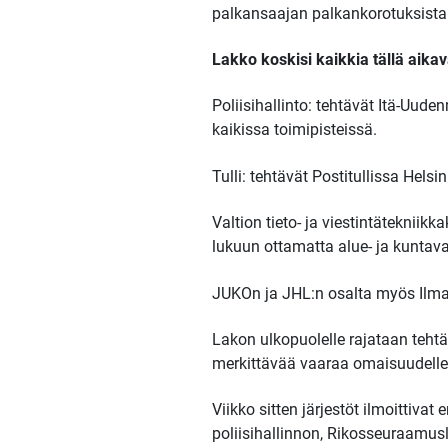
palkansaajan palkankorotuksista
Lakko koskisi kaikkia tällä aikavä
Poliisihallinto: tehtävät Itä-Uud
kaikissa toimipisteissä.
Tulli: tehtävät Postitullissa Hel
Valtion tieto- ja viestintäteknii
lukuun ottamatta alue- ja kuntavaa
JUKOn ja JHL:n osalta myös Ilmati
Lakon ulkopuolelle rajataan tehtäv
merkittävää vaaraa omaisuudelle
Viikko sitten järjestöt ilmoittiv
poliisihallinnon, Rikosseuraamusla