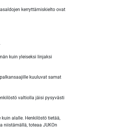
masaldojen kerryttämiskielto ovat
.
än kuin yleiseksi linjaksi
 palkansaajille kuuluvat samat
kilöstö valtiolla jäisi pysyvästi
uin alalle. Henkilöstö tietää,
sta niistämällä, toteaa JUKOn