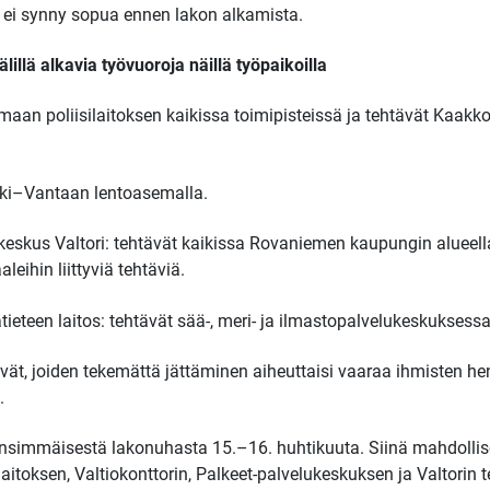
 ei synny sopua ennen lakon alkamista.
lillä alkavia työvuoroja näillä työpaikoilla
enmaan poliisilaitoksen kaikissa toimipisteissä ja tehtävät Kaakk
sinki–Vantaan lentoasemalla.
kkakeskus Valtori: tehtävät kaikissa Rovaniemen kaupungin alueell
leihin liittyviä tehtäviä.
eteen laitos: tehtävät sää-, meri- ja ilmastopalvelukeskuksessa
ät, joiden tekemättä jättäminen aiheuttaisi vaaraa ihmisten heng
.
at ensimmäisestä lakonuhasta 15.–16. huhtikuuta. Siinä mahdoll
itoksen, Valtiokonttorin, Palkeet-palvelukeskuksen ja Valtorin t