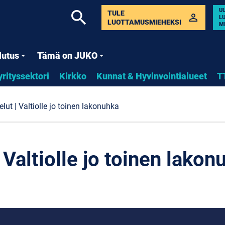
U
search
TULE
perm_identity
L
LUOTTAMUSMIEHEKSI
M
lutus
Tämä on JUKO
yrityssektori
Kirkko
Kunnat & Hyvinvointialueet
T
lut | Valtiolle jo toinen lakonuhka
 Valtiolle jo toinen lakon