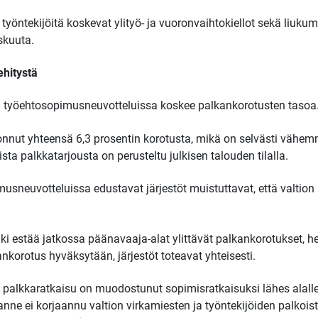
työntekijöitä koskevat ylityö- ja vuoronvaihtokiellot sekä liuku
skuuta.
ehitystä
 ja työehtosopimusneuvotteluissa koskee palkankorotusten tasoa
onnut yhteensä 6,3 prosentin korotusta, mikä on selvästi vähemm
ta palkkatarjousta on perusteltu julkisen talouden tilalla.
musneuvotteluissa edustavat järjestöt muistuttavat, että valtion
ki estää jatkossa päänavaaja-alat ylittävät palkankorotukset, hen
nkorotus hyväksytään, järjestöt toteavat yhteisesti.
palkkaratkaisu on muodostunut sopimisratkaisuksi lähes alalle k
lanne ei korjaannu valtion virkamiesten ja työntekijöiden palkoi