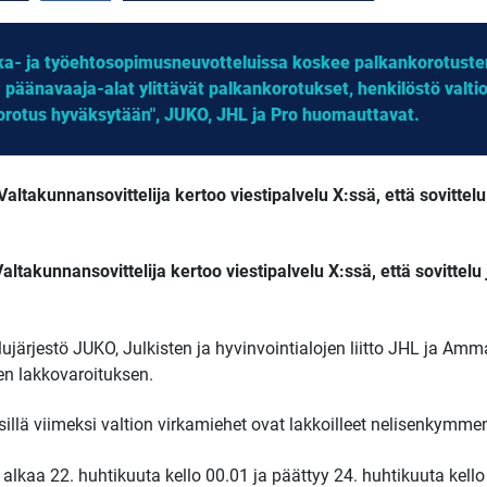
irka- ja työehtosopimusneuvotteluissa koskee palkankorotuste
a päänavaaja-alat ylittävät palkankorotukset, henkilöstö valtiol
korotus hyväksytään", JUKO, JHL ja Pro huomauttavat.
/ Valtakunnansovittelija kertoo viestipalvelu X:ssä, että sovitte
Valtakunnansovittelija kertoo viestipalvelu X:ssä, että sovittelu ja
ujärjestö JUKO, Julkisten ja hyvinvointialojen liitto JHL ja Amma
sen lakkovaroituksen.
illä viimeksi valtion virkamiehet ovat lakkoilleet nelisenkymmen
lkaa 22. huhtikuuta kello 00.01 ja päättyy 24. huhtikuuta kello 