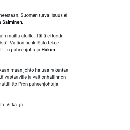
ineestaan. Suomen turvallisuus ei
 Salminen.
 muilla aloilla. Tällä ei luoda
stä. Valtion henkilöstö tekee
 JHL:n puheenjohtaja
Håkan
ikaan maan johto haluaa rakentaa
tä vastaaville ja valtionhallinnon
attiliitto Pron puheenjohtaja
a. Virka- ja