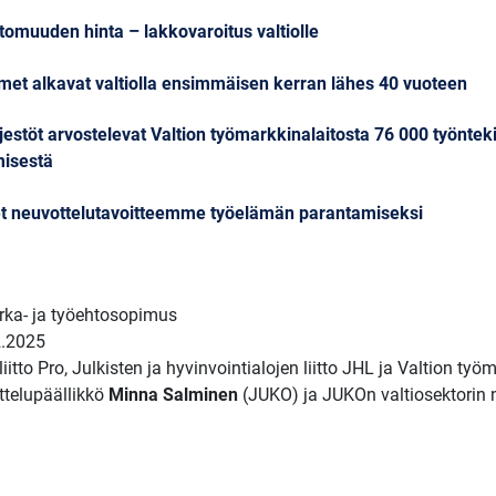
tomuuden hinta – lakkovaroitus valtiolle
oimet alkavat valtiolla ensimmäisen kerran lähes 40 vuoteen
jestöt arvostelevat Valtion työmarkkinalaitosta 76 000 työnteki
misestä
iset neuvottelutavoitteemme työelämän parantamiseksi
irka- ja työehtosopimus
2.2025
itto Pro, Julkisten ja hyvinvointialojen liitto JHL ja Valtion työ
ttelupäällikkö
Minna Salminen
(JUKO) ja JUKOn valtiosektorin