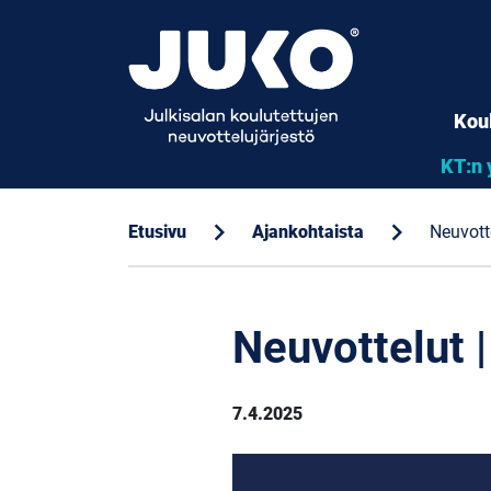
Kou
KT:n 
chevron_right
chevron_right
Etusivu
Ajankohtaista
Neuvotte
Neuvottelut |
7.4.2025