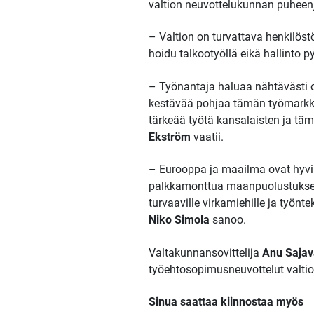
valtion neuvottelukunnan puheen
– Valtion on turvattava henkilös
hoidu talkootyöllä eikä hallinto 
– Työnantaja haluaa nähtävästi oh
kestävää pohjaa tämän työmarkkin
tärkeää työtä kansalaisten ja t
Ekström
vaatii.
– Eurooppa ja maailma ovat hyvi
palkkamonttua maanpuolustuksen hen
turvaaville virkamiehille ja työn
Niko Simola
sanoo.
Valtakunnansovittelija
Anu Sajav
työehtosopimusneuvottelut valtio
Sinua saattaa kiinnostaa myös