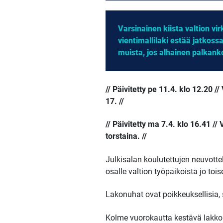
Varsinainen kiista valtion v
vientimallilaki estää jatkoss
muista, jos alhainen palkan
// Päivitetty pe 11.4. klo 12.20 /
17. //
// Päivitetty ma 7.4. klo 16.41 // 
torstaina. //
Julkisalan koulutettujen neuvottel
osalle valtion työpaikoista jo toi
Lakonuhat ovat poikkeuksellisia, s
Kolme vuorokautta kestävä lakko a