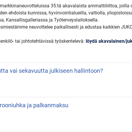
arkkinaneuvotteluissa 35:tä akavalaista ammattiliittoa, joilla
en ehdoista kunnissa, hyvinvointialueilla, valtiolla, yliopistoiss
a, Kansallisgalleriassa ja Työterveyslaitoksella.
smiestämme neuvottelee paikallisesti ja edustaa kaikkien JUKO-l
henkilö- tai johtotehtävissä työskentelevä:
löydä akavalainen/juko
utta vai sekavuutta julkiseen hallintoon?
 Drooniuhka ja palkanmaksu