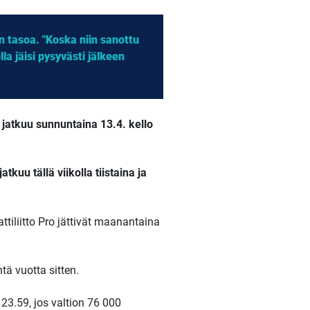
n tasoa. "Koska niin sanottu
la jäisi pysyvästi jälkeen
lu jatkuu sunnuntaina 13.4. kello
tkuu tällä viikolla tiistaina ja
ttiliitto Pro jättivät maanantaina
tä vuotta sitten.
23.59, jos valtion 76 000