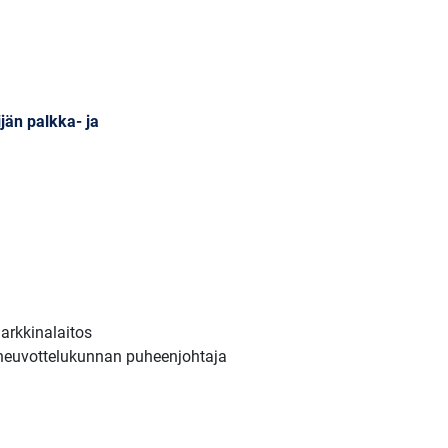
jän palkka- ja
markkinalaitos
 neuvottelukunnan puheenjohtaja