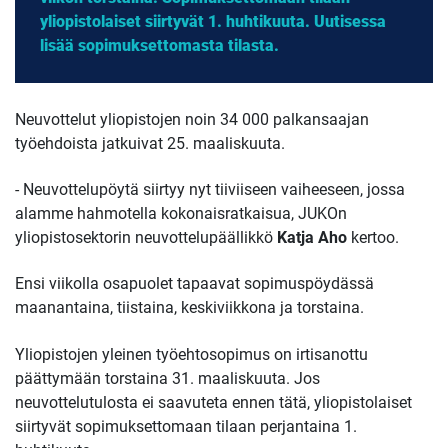
yliopistolaiset siirtyvät 1. huhtikuuta. Uutisessa
lisää sopimuksettomasta tilasta.
Neuvottelut yliopistojen noin 34 000 palkansaajan
työehdoista jatkuivat 25. maaliskuuta.
- Neuvottelupöytä siirtyy nyt tiiviiseen vaiheeseen, jossa
alamme hahmotella kokonaisratkaisua, JUKOn
yliopistosektorin neuvottelupäällikkö
Katja Aho
kertoo.
Ensi viikolla osapuolet tapaavat sopimuspöydässä
maanantaina, tiistaina, keskiviikkona ja torstaina.
Yliopistojen yleinen työehtosopimus on irtisanottu
päättymään torstaina 31. maaliskuuta. Jos
neuvottelutulosta ei saavuteta ennen tätä, yliopistolaiset
siirtyvät sopimuksettomaan tilaan perjantaina 1.