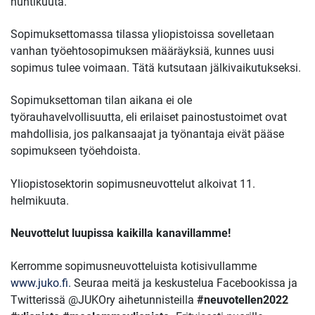
huhtikuuta.
Sopimuksettomassa tilassa yliopistoissa sovelletaan
vanhan työehtosopimuksen määräyksiä, kunnes uusi
sopimus tulee voimaan. Tätä kutsutaan jälkivaikutukseksi.
Sopimuksettoman tilan aikana ei ole
työrauhavelvollisuutta, eli erilaiset painostustoimet ovat
mahdollisia, jos palkansaajat ja työnantaja eivät pääse
sopimukseen työehdoista.
Yliopistosektorin sopimusneuvottelut alkoivat 11.
helmikuuta.
Neuvottelut luupissa kaikilla kanavillamme!
Kerromme sopimusneuvotteluista kotisivullamme
www.juko.fi
.
Seuraa meitä ja keskustelua Facebookissa ja
Twitterissä @JUKOry aihetunnisteilla
#neuvotellen2022