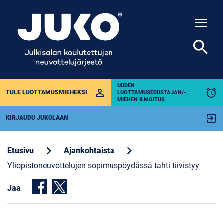
Togg
search
UUDEN
perm_identity
alarm
TULE LUOTTAMUSMIEHEKSI
LUOTTAMUSEDUSTAJAN/-
MIEHEN ILMOITUS
exit_to_app
KIRJAUDU JUKOLAAN
chevron_right
chevron_right
Etusivu
Ajankohtaista
Yliopistoneuvottelujen sopimuspöydässä tahti tiivistyy
Jaa