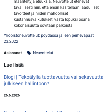
määriteltyjä etuuksia. Neuvottelut etenevät
tavallisesti niin, että ensin käsitellään laadulliset
tavoitteet ja niiden mahdolliset
kustannusvaikutukset, vasta lopuksi osana
kokonaisuutta sovitaan palkoista.
Yliopistoneuvottelut: pöydässä jälleen perhevapaat
23.2022
Asiasanat
Neuvottelut
local_offer
Lue lisää
Blogi | Tekoälyllä tuottavuutta vai sekavuutta
julkiseen hallintoon?
26.6.2026