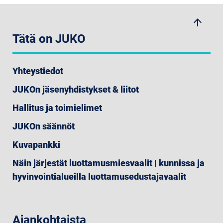
arrow_upwards
Tätä on JUKO
Yhteystiedot
JUKOn jäsenyhdistykset & liitot
Hallitus ja toimielimet
JUKOn säännöt
Kuvapankki
Näin järjestät luottamusmiesvaalit | kunnissa ja
hyvinvointialueilla luottamusedustajavaalit
Ajankohtaista