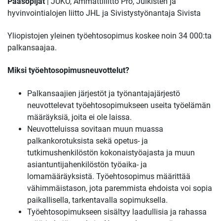
Pääsopijat
| JUKO, Ammattiliitto Pro, Julkisten ja
hyvinvointialojen liitto JHL ja Sivistystyönantaja Sivista
Yliopistojen yleinen työehtosopimus koskee noin 34 000:ta
palkansaajaa.
Miksi työehtosopimusneuvottelut?
Palkansaajien järjestöt ja työnantajajärjestö
neuvottelevat työehtosopimukseen useita työelämän
määräyksiä, joita ei ole laissa.
Neuvotteluissa sovitaan muun muassa
palkankorotuksista sekä opetus- ja
tutkimushenkilöstön kokonaistyöajasta ja muun
asiantuntijahenkilöstön työaika- ja
lomamääräyksistä. Työehtosopimus määrittää
vähimmäistason, jota paremmista ehdoista voi sopia
paikallisella, tarkentavalla sopimuksella.
Työehtosopimukseen sisältyy laadullisia ja rahassa