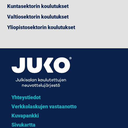
Kuntasektorin koulutukset
Valtiosektorin koulutukset
Yliopistosektorin koulutukset
Yhteystiedot
Verkkolaskujen vastaanotto
Kuvapankki
Sivukartta