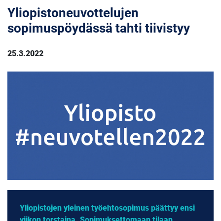
Yliopistoneuvottelujen
sopimuspöydässä tahti tiivistyy
25.3.2022
Yliopistojen yleinen työehtosopimus päättyy ensi
viikon torstaina. Sopimuksettomaan tilaan