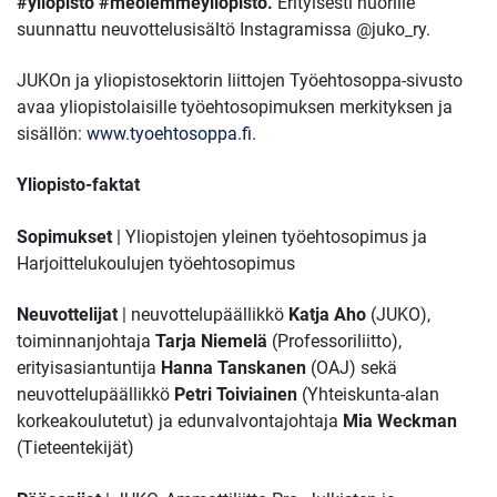
#yliopisto #meolemmeyliopisto.
Erityisesti nuorille
suunnattu neuvottelusisältö Instagramissa @juko_ry.
JUKOn ja yliopistosektorin liittojen Työehtosoppa-sivusto
avaa yliopistolaisille työehtosopimuksen merkityksen ja
sisällön:
www.tyoehtosoppa.fi
.
Yliopisto-faktat
Sopimukset
| Yliopistojen yleinen työehtosopimus ja
Harjoittelukoulujen työehtosopimus
Neuvottelijat
| neuvottelupäällikkö
Katja Aho
(JUKO),
toiminnanjohtaja
Tarja Niemelä
(Professoriliitto),
erityisasiantuntija
Hanna Tanskanen
(OAJ) sekä
neuvottelupäällikkö
Petri Toiviainen
(Yhteiskunta-alan
korkeakoulutetut) ja edunvalvontajohtaja
Mia Weckman
(Tieteentekijät)