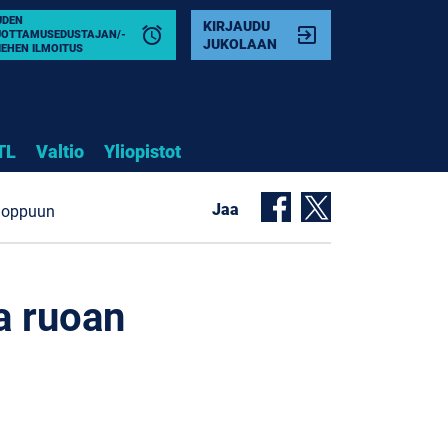
UDEN
KIRJAUDU
alarm
exit_to_app
UOTTAMUSEDUSTAJAN/-
JUKOLAAN
IEHEN ILMOITUS
TL
Valtio
Yliopistot
Jaa
 loppuun
a ruoan