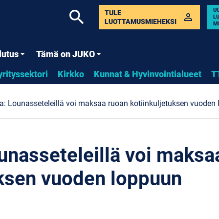
U
search
TULE
perm_identity
L
LUOTTAMUSMIEHEKSI
M
lutus
Tämä on JUKO
yrityssektori
Kirkko
Kunnat & Hyvinvointialueet
T
ja: Lounasseteleillä voi maksaa ruoan kotiinkuljetuksen vuoden
ounasseteleillä voi maksa
uksen vuoden loppuun