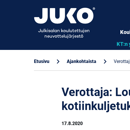
Kou
KT:n 
chevron_right
chevron_right
Etusivu
Ajankohtaista
Verotta
Verottaja: L
kotiinkuljet
17.8.2020