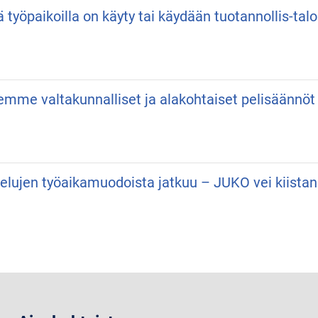
ä työpaikoilla on käyty tai käydään tuotannollis-talo
semme valtakunnalliset ja alakohtaiset pelisäännöt
velujen työaikamuodoista jatkuu – JUKO vei kiist