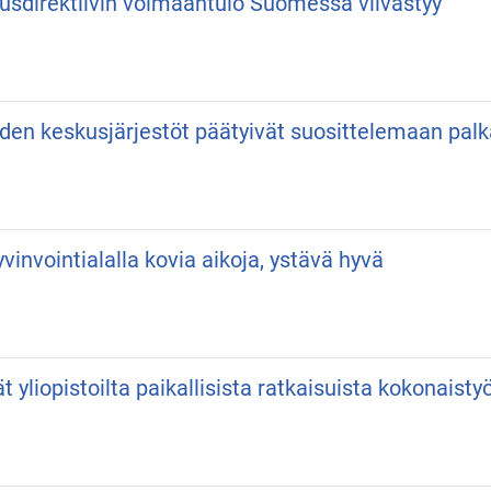
usdirektiivin voimaantulo Suomessa viivästyy
iden keskusjärjestöt päätyivät suosittelemaan pa
vinvointialalla kovia aikoja, ystävä hyvä
vät yliopistoilta paikallisista ratkaisuista kokonaist