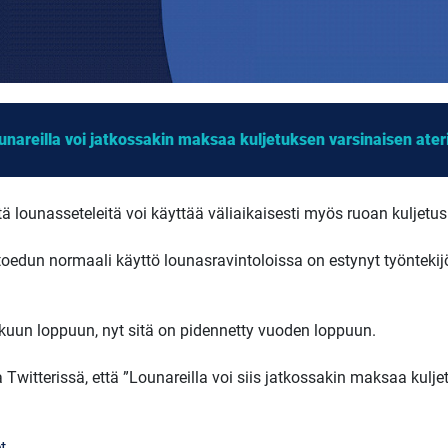
unareilla voi jatkossakin maksaa kuljetuksen varsinaisen ateria
ttä lounasseteleitä voi käyttää väliaikaisesti myös ruoan kuljetu
intoedun normaali käyttö lounasravintoloissa on estynyt työntek
kuun loppuun, nyt sitä on pidennetty vuoden loppuun.
witterissä, että ”Lounareilla voi siis jatkossakin maksaa kulje
t