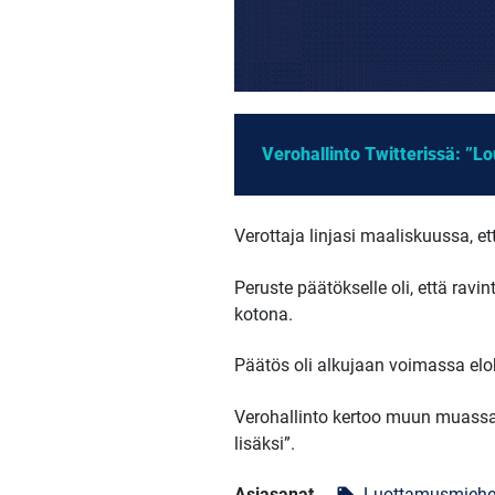
Verohallinto Twitterissä: ”Lo
Verottaja linjasi maaliskuussa, e
Peruste päätökselle oli, että rav
kotona.
Päätös oli alkujaan voimassa elo
Verohallinto kertoo muun muassa T
lisäksi”.
Asiasanat
Luottamusmiehe
local_offer