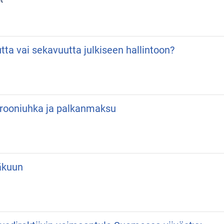
utta vai sekavuutta julkiseen hallintoon?
 Drooniuhka ja palkanmaksu
äkuun