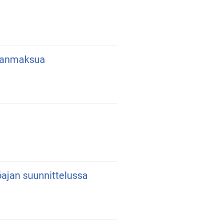
lkanmaksua
yöajan suunnittelussa