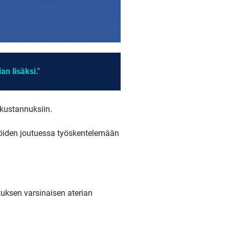
n lisäksi."
skustannuksiin.
ijöiden joutuessa työskentelemään
tuksen varsinaisen aterian