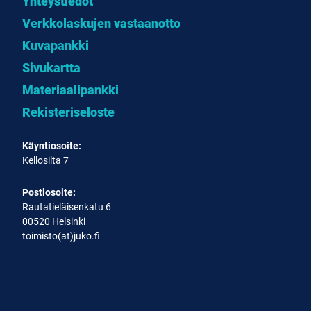
Yhteystiedot
Verkkolaskujen vastaanotto
Kuvapankki
Sivukartta
Materiaalipankki
Rekisteriseloste
Käyntiosoite:
Kellosilta 7
Postiosoite:
Rautatieläisenkatu 6
00520 Helsinki
toimisto(at)juko.fi