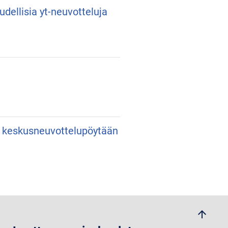
udellisia yt-neuvotteluja
an keskusneuvottelupöytään
arrow_upwards