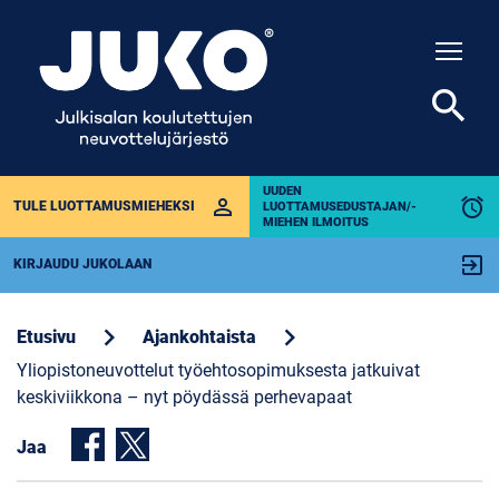
Togg
search
UUDEN
perm_identity
alarm
TULE LUOTTAMUSMIEHEKSI
LUOTTAMUSEDUSTAJAN/-
MIEHEN ILMOITUS
exit_to_app
KIRJAUDU JUKOLAAN
chevron_right
chevron_right
Etusivu
Ajankohtaista
Yliopistoneuvottelut työehtosopimuksesta jatkuivat
keskiviikkona – nyt pöydässä perhevapaat
Jaa