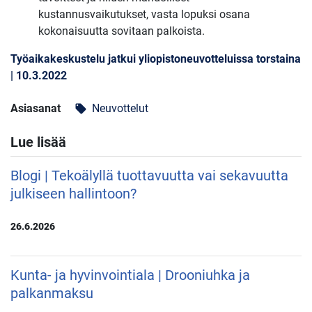
kustannusvaikutukset, vasta lopuksi osana
kokonaisuutta sovitaan palkoista.
Työaikakeskustelu jatkui yliopistoneuvotteluissa torstaina
| 10.3.2022
Asiasanat
Neuvottelut
local_offer
Lue lisää
Blogi | Tekoälyllä tuottavuutta vai sekavuutta
julkiseen hallintoon?
26.6.2026
Kunta- ja hyvinvointiala | Drooniuhka ja
palkanmaksu