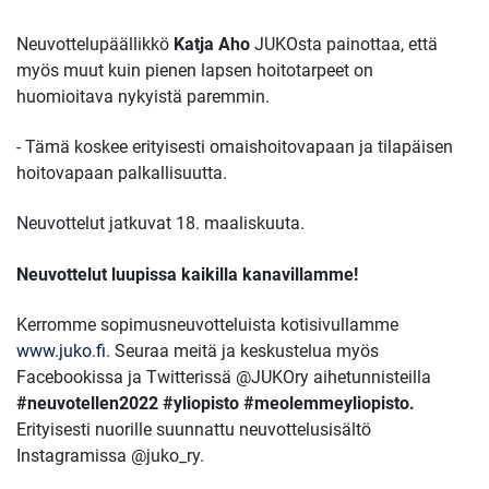
Neuvottelupäällikkö
Katja Aho
JUKOsta painottaa, että
myös muut kuin pienen lapsen hoitotarpeet on
huomioitava nykyistä paremmin.
- Tämä koskee erityisesti omaishoitovapaan ja tilapäisen
hoitovapaan palkallisuutta.
Neuvottelut jatkuvat 18. maaliskuuta.
Neuvottelut luupissa kaikilla kanavillamme!
Kerromme sopimusneuvotteluista kotisivullamme
www.juko.fi
.
Seuraa meitä ja keskustelua myös
Facebookissa ja Twitterissä @JUKOry aihetunnisteilla
#neuvotellen2022 #yliopisto #meolemmeyliopisto.
Erityisesti nuorille suunnattu neuvottelusisältö
Instagramissa @juko_ry.