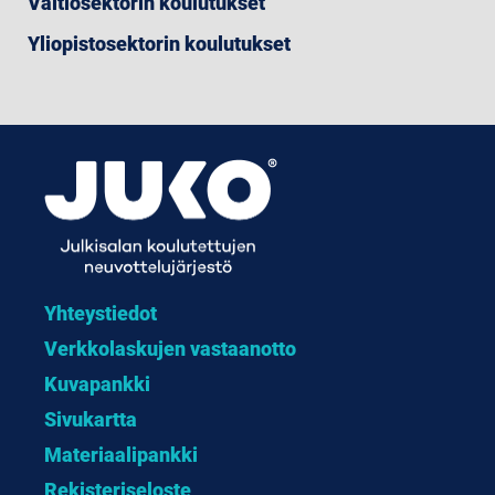
Valtiosektorin koulutukset
Yliopistosektorin koulutukset
Yhteystiedot
Verkkolaskujen vastaanotto
Kuvapankki
Sivukartta
Materiaalipankki
Rekisteriseloste