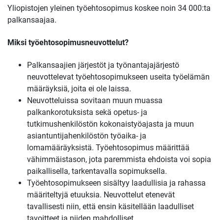
Yliopistojen yleinen työehtosopimus koskee noin 34 000:ta
palkansaajaa.
Miksi työehtosopimusneuvottelut?
Palkansaajien järjestöt ja työnantajajärjestö
neuvottelevat työehtosopimukseen useita työelämän
määräyksiä, joita ei ole laissa.
Neuvotteluissa sovitaan muun muassa
palkankorotuksista sekä opetus- ja
tutkimushenkilöstön kokonaistyöajasta ja muun
asiantuntijahenkilöstön työaika- ja
lomamääräyksistä. Työehtosopimus määrittää
vähimmäistason, jota paremmista ehdoista voi sopia
paikallisella, tarkentavalla sopimuksella.
Työehtosopimukseen sisältyy laadullisia ja rahassa
määriteltyjä etuuksia. Neuvottelut etenevät
tavallisesti niin, että ensin käsitellään laadulliset
tavoitteet ja niiden mahdolliset