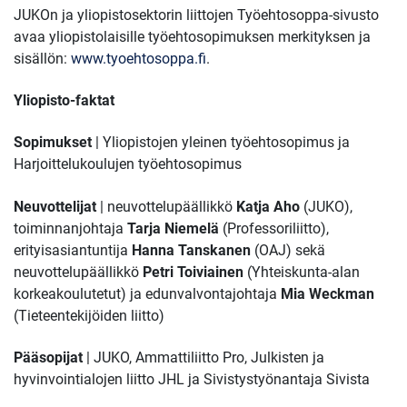
JUKOn ja yliopistosektorin liittojen Työehtosoppa-sivusto
avaa yliopistolaisille työehtosopimuksen merkityksen ja
sisällön:
www.tyoehtosoppa.fi
.
Yliopisto-faktat
Sopimukset
| Yliopistojen yleinen työehtosopimus ja
Harjoittelukoulujen työehtosopimus
Neuvottelijat
| neuvottelupäällikkö
Katja Aho
(JUKO),
toiminnanjohtaja
Tarja Niemelä
(Professoriliitto),
erityisasiantuntija
Hanna Tanskanen
(OAJ) sekä
neuvottelupäällikkö
Petri Toiviainen
(Yhteiskunta-alan
korkeakoulutetut) ja edunvalvontajohtaja
Mia Weckman
(Tieteentekijöiden liitto)
Pääsopijat
| JUKO, Ammattiliitto Pro, Julkisten ja
hyvinvointialojen liitto JHL ja Sivistystyönantaja Sivista