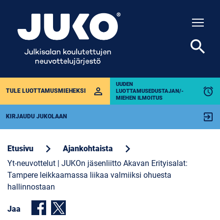
Togg
search
UUDEN
perm_identity
alarm
TULE LUOTTAMUSMIEHEKSI
LUOTTAMUSEDUSTAJAN/-
MIEHEN ILMOITUS
exit_to_app
KIRJAUDU JUKOLAAN
chevron_right
chevron_right
Etusivu
Ajankohtaista
Yt-neuvottelut | JUKOn jäsenliitto Akavan Erityisalat:
Tampere leikkaamassa liikaa valmiiksi ohuesta
hallinnostaan
Jaa