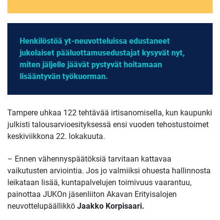
Henkilöstöä yt-neuvotteluissa edustaneet
jukolaiset pääluottamusedustajat kysyvät nyt,
miten jäljelle jäävät pystyvät hoitamaan
lisääntyvän työkuorman.
Tampere uhkaa 122 tehtävää irtisanomisella, kun kaupunki
julkisti talousarvioesityksessä ensi vuoden tehostustoimet
keskiviikkona 22. lokakuuta.
– Ennen vähennyspäätöksiä tarvitaan kattavaa
vaikutusten arviointia. Jos jo valmiiksi ohuesta hallinnosta
leikataan lisää, kuntapalvelujen toimivuus vaarantuu,
painottaa JUKOn jäsenliiton Akavan Erityisalojen
neuvottelupäällikkö
Jaakko Korpisaari.