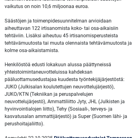
vaikutus on noin 10,6 miljoonaa euroa.
Säästöjen ja toimenpidesuunnitelman arvioidaan
aiheuttavan 122 irtisanomista koko- tai osa-aikaisiin
tehtäviin. Lisäksi aiheutuu 45 irtisanomisperusteista
tehtävämuutosta tai muuta olennaista tehtävämuutosta ja
kolme osa-aikaistamista.
Henkilöstöä edusti lokakuun alussa päättyneissä
yhteistoimintaneuvotteluissa kahdeksan
pääluottamusedustajaa kuudesta työntekijäjärjestöstä:
JUKO (Julkisalan koulutettujen neuvottelujärjestö),
JUKO/KTN (Tekniikan ja peruspalvelujen
neuvottelujärjestö), Ammattiliitto Jyty, JHL (Julkisten ja
hyvinvointialojen liitto), Tehy (Sosiaali-, terveys- ja
kasvatusalan ammattijärjestö) ja Super (Suomen lähi- ja
perushoitajaliitto).