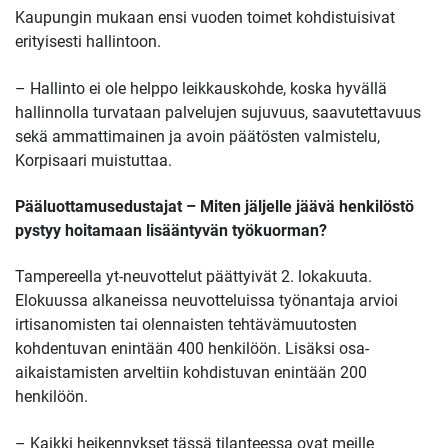
Kaupungin mukaan ensi vuoden toimet kohdistuisivat
erityisesti hallintoon.
– Hallinto ei ole helppo leikkauskohde, koska hyvällä
hallinnolla turvataan palvelujen sujuvuus, saavutettavuus
sekä ammattimainen ja avoin päätösten valmistelu,
Korpisaari muistuttaa.
Pääluottamusedustajat – Miten jäljelle jäävä henkilöstö
pystyy hoitamaan lisääntyvän työkuorman?
Tampereella yt-neuvottelut päättyivät 2. lokakuuta.
Elokuussa alkaneissa neuvotteluissa työnantaja arvioi
irtisanomisten tai olennaisten tehtävämuutosten
kohdentuvan enintään 400 henkilöön. Lisäksi osa-
aikaistamisten arveltiin kohdistuvan enintään 200
henkilöön.
– Kaikki heikennykset tässä tilanteessa ovat meille