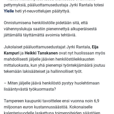
pettymyksiä, pääluottamusedustaja Jyrki Rantala totesi
Ylelle
heti yt-neuvottelujen päätyttyä.
Onnistumisena henkilöstölle pidetään sitä, että
vähennyslukuja saatiin pienennettyä alkuperäisestä
jättämällä täyttämättä avoimia tehtäviä.
Jukolaiset pääluottamusedustajat Jyrki Rantala,
Eija
Kampuri
ja
Heikki Tanskanen
ovat nyt huolissaan myös
mahdollisesti jäljelle jäävien henkilöstöleikkausten
mittaluokasta, kun yhä pienempi työntekijämäärä joutuu
tekemään lakisääteiset ja hallinnolliset työt.
– Miten jäljelle jäävä henkilöstö pystyy huolehtimaan
lisääntyvästä työkuormasta?
Tampereen kaupunki tavoittelee ensi vuonna noin 6,9
miljoonan euron kustannussäästöä. Kokonaiselle
kalenterivuodelle laskettuna toimenpiteiden säästöjen