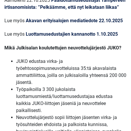
Aamulehti 22.10.2025
Pääluottamus­edustajat Tampereen
irtisanomisista: ”Pelkäämme, että nyt leikataan liikaa”
Lue myös
Akavan erityisalojen mediatiedote 22.10.2025
Lue myös
Luottamusedustajien kannanotto 1.10.2025
Mikä Julkisalan koulutettujen neuvottelujärjestö JUKO?
JUKO edustaa virka- ja
työehtosopimusneuvotteluissa 35:tä akavalaista
ammattiliittoa, joilla on julkisaloilla yhteensä 200 000
jäsentä.
Työpaikoilla 3 300 jukolaista
luottamusmiestä/luottamusedustajaa edustaa
kaikkia JUKO-liittojen jäseniä ja neuvottelee
paikallisesti.
Neuvottelujärjestö sopii liittojen jäsenten virka- ja
työsuhteiden ehdoista ja palkoista kunnissa,