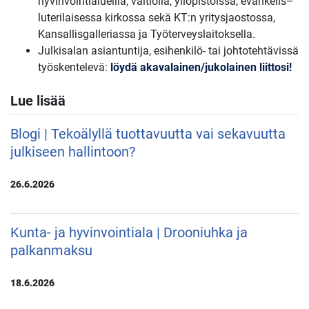
hyvinvointialueilla, valtiolla, yliopistoissa, evankelis–
luterilaisessa kirkossa sekä KT:n yritysjaostossa,
Kansallisgalleriassa ja Työterveyslaitoksella.
Julkisalan asiantuntija, esihenkilö- tai johtotehtävissä
työskentelevä:
löydä akavalainen/jukolainen liittosi!
Lue lisää
Blogi | Tekoälyllä tuottavuutta vai sekavuutta
julkiseen hallintoon?
26.6.2026
Kunta- ja hyvinvointiala | Drooniuhka ja
palkanmaksu
18.6.2026