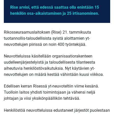
Rise arvioi, että edessä saattaa olla enintään 15
henkilön osa-aikaistaminen ja 25 irtisanominen.
Rikosseuraamuslaitoksen (Rise) 21. tammikuuta
tuotannollis-taloudellisista syistä aloittamien yt-
neuvottelujen piirissä on noin 400 työntekijää.
Neuvotteluissa käsitellään organisaatiorakenteen
uudelleenjärjestelyistä ja taloudellisesta tilanteesta
aiheutuvia henkilöstövaikutuksia. Nyt käytävien yt-
neuvottelujen on määrä kestää vähintään kuusi viikkoa.
Edellisen kerran Risessä yt-neuvoteltiin viime kesänä.
Tuolloin laitos yhdisti toimintojaan ja vähensi neljä
johtajan ja viisi yksikönpäällikön tehtävää.
Henkilöstöä neuvotteluissa edustaneet järjestöt puolestaan