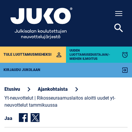
Togg
search
UUDEN
perm_identity
alarm
TULE LUOTTAMUSMIEHEKSI
LUOTTAMUSEDUSTAJAN/-
MIEHEN ILMOITUS
exit_to_app
KIRJAUDU JUKOLAAN
chevron_right
chevron_right
Etusivu
Ajankohtaista
Yt-neuvottelut | Rikosseuraamuslaitos aloitti uudet yt-
neuvottelut tammikuussa
Jaa