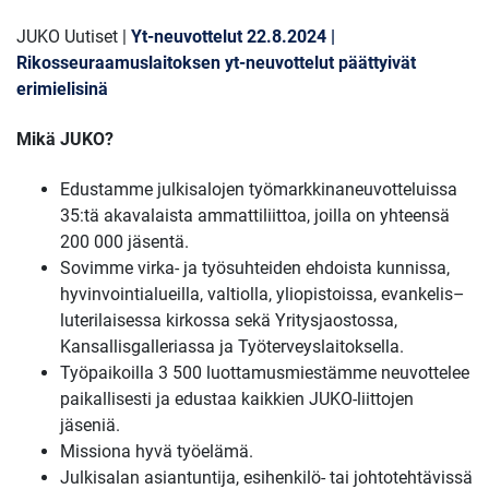
JUKO Uutiset |
Yt-neuvottelut 22.8.2024 |
Rikosseuraamuslaitoksen yt-neuvottelut päättyivät
erimielisinä
Mikä JUKO?
Edustamme julkisalojen työmarkkinaneuvotteluissa
35:tä akavalaista ammattiliittoa, joilla on yhteensä
200 000 jäsentä.
Sovimme virka- ja työsuhteiden ehdoista kunnissa,
hyvinvointialueilla, valtiolla, yliopistoissa, evankelis–
luterilaisessa kirkossa sekä Yritysjaostossa,
Kansallisgalleriassa ja Työterveyslaitoksella.
Työpaikoilla 3 500 luottamusmiestämme neuvottelee
paikallisesti ja edustaa kaikkien JUKO-liittojen
jäseniä.
Missiona hyvä työelämä.
Julkisalan asiantuntija, esihenkilö- tai johtotehtävissä