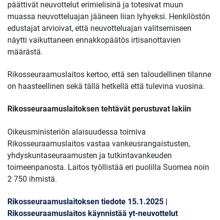
päättivät neuvottelut erimielisinä ja totesivat muun
muassa neuvotteluajan jääneen liian lyhyeksi. Henkilöstön
edustajat arvioivat, että neuvotteluajan valitsemiseen
näytti vaikuttaneen ennakkopäätös irtisanottavien
määrästä.
Rikosseuraamuslaitos kertoo, että sen taloudellinen tilanne
on haasteellinen sekä tällä hetkellä että tulevina vuosina.
Rikosseuraamuslaitoksen tehtävät perustuvat lakiin
Oikeusministeriön alaisuudessa toimiva
Rikosseuraamuslaitos vastaa vankeusrangaistusten,
yhdyskuntaseuraamusten ja tutkintavankeuden
toimeenpanosta. Laitos työllistää eri puolilla Suomea noin
2 750 ihmistä.
Rikosseuraamuslaitoksen tiedote 15.1.2025 |
Rikosseuraamuslaitos käynnistää yt-neuvottelut