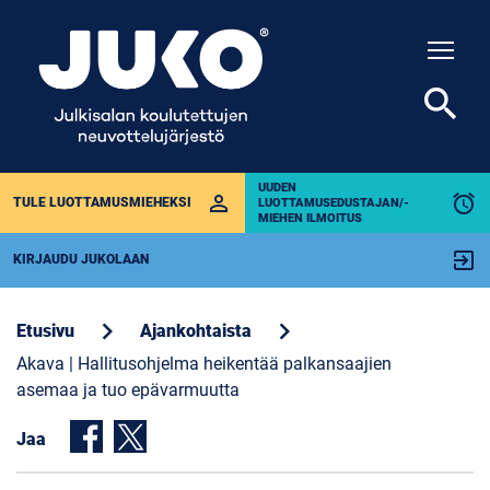
Togg
search
UUDEN
perm_identity
alarm
TULE LUOTTAMUSMIEHEKSI
LUOTTAMUSEDUSTAJAN/-
MIEHEN ILMOITUS
exit_to_app
KIRJAUDU JUKOLAAN
chevron_right
chevron_right
Etusivu
Ajankohtaista
Akava | Hallitusohjelma heikentää palkansaajien
asemaa ja tuo epävarmuutta
Jaa