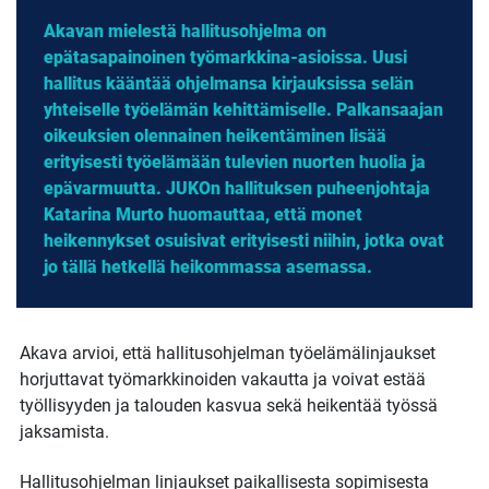
Akavan mielestä hallitusohjelma on
epätasapainoinen työmarkkina-asioissa. Uusi
hallitus kääntää ohjelmansa kirjauksissa selän
yhteiselle työelämän kehittämiselle. Palkansaajan
oikeuksien olennainen heikentäminen lisää
erityisesti työelämään tulevien nuorten huolia ja
epävarmuutta. JUKOn hallituksen puheenjohtaja
Katarina Murto huomauttaa, että monet
heikennykset osuisivat erityisesti niihin, jotka ovat
jo tällä hetkellä heikommassa asemassa.
Akava arvioi, että hallitusohjelman työelämälinjaukset
horjuttavat työmarkkinoiden vakautta ja voivat estää
työllisyyden ja talouden kasvua sekä heikentää työssä
jaksamista.
Hallitusohjelman linjaukset paikallisesta sopimisesta