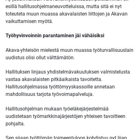
esillä hallitusohjelmaneuvotteluissa, mutta sitä ei nyt
toteuteta muun muassa akavalaisten liittojen ja Akavan
vaikuttamisen myötä.
Työhyvinvoinnin parantaminen jäi vähäisiksi
Akava-yhteisön mielestä muun muassa työturvallisuuslain
uudistus olisi ollut välttämätön.
Hallituksen linjaus yhdistelmävakuutuksen valmistelusta
vastaa akavalaisten pitkäaikaista tavoitetta.
Hallitusohjelmassa työttömyyskassoille annetaan
mahdollisuus tarjota työvoimapalveluja.
Hallitusohjelman mukaan työeläkejärjestelmää
uudistetaan työmarkkinajärjestöjen yhteisen tavoitteen
pohjalta.
Sen sijaan työttömän toimeentuloon kohdistuu nyt liian