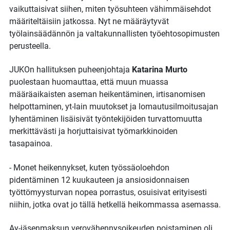
vaikuttaisivat siihen, miten työsuhteen vähimmäisehdot
määriteltäisiin jatkossa. Nyt ne määräytyvät
työlainsäädännön ja valtakunnallisten työehtosopimusten
perusteella.
JUKOn hallituksen puheenjohtaja
Katarina Murto
puolestaan huomauttaa, että muun muassa
määräaikaisten aseman heikentäminen, irtisanomisen
helpottaminen, yt-lain muutokset ja lomautusilmoitusajan
lyhentäminen lisäisivät työntekijöiden turvattomuutta
merkittävästi ja horjuttaisivat työmarkkinoiden
tasapainoa.
- Monet heikennykset, kuten työssäoloehdon
pidentäminen 12 kuukauteen ja ansiosidonnaisen
työttömyysturvan nopea porrastus, osuisivat erityisesti
niihin, jotka ovat jo tällä hetkellä heikommassa asemassa.
Ay-jäsenmaksun verovähennysoikeuden poistaminen oli