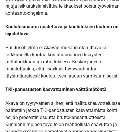
rajuja leikkauksia eivätkä leikkaukset poista työvoiman
kohtaanto-ongelmia.
Koulutusmääriä nostettava ja koulutuksen laatuun on
sijoitettava
Hallitusohjelma ei Akavan mukaan ota riittävällä
tarkkuudella kantaa koulutusmäärien lisäysten
mittaluokkaan tai rahoitukseen. Keskusjärjestö
muistuttaakin, että lisäykset täytyy rahoittaa
täysimääräisesti koulutuksen laadun varmistamiseksi.
TKI-panostusten kasvattaminen välttämätöntä
Akava on tyytyväinen siihen, että hallitusneuvotteluissa
päätettiin jatkaa TKI-panostusten kasvattamista kohti
neljän prosentin osuutta bruttokansantuotteesta.
Kunnianhimoinen tavoite on mahdollista saavuttaa ja
panostukset myös parantavat Suomen kansainvälistä