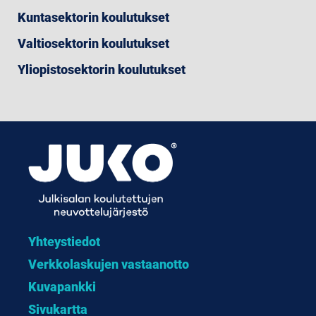
Kuntasektorin koulutukset
Valtiosektorin koulutukset
Yliopistosektorin koulutukset
Yhteystiedot
Verkkolaskujen vastaanotto
Kuvapankki
Sivukartta