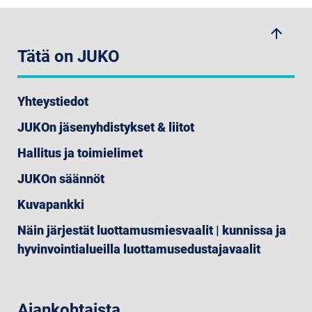
arrow_upwards
Tätä on JUKO
Yhteystiedot
JUKOn jäsenyhdistykset & liitot
Hallitus ja toimielimet
JUKOn säännöt
Kuvapankki
Näin järjestät luottamusmiesvaalit | kunnissa ja
hyvinvointialueilla luottamusedustajavaalit
Ajankohtaista