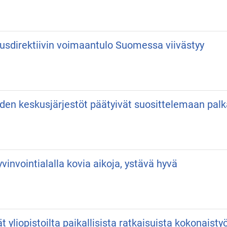
usdirektiivin voimaantulo Suomessa viivästyy
iden keskusjärjestöt päätyivät suosittelemaan pa
vinvointialalla kovia aikoja, ystävä hyvä
vät yliopistoilta paikallisista ratkaisuista kokonaist