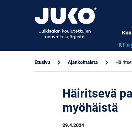
Kou
KT:n 
chevron_right
chevron_right
Etusivu
Ajankohtaista
Häirits
Häiritsevä pa
myöhäistä
29.4.2024