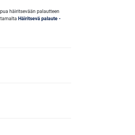
Apua häiritsevään palautteen
ottamalta
Häiritsevä palaute -