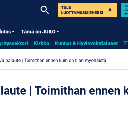
U
search
TULE
perm_identity
L
LUOTTAMUSMIEHEKSI
M
lutus
Tämä on JUKO
yrityssektori
Kirkko
Kunnat & Hyvinvointialueet
T
evä palaute | Toimithan ennen kuin on liian myöhäistä
laute | Toimithan ennen k