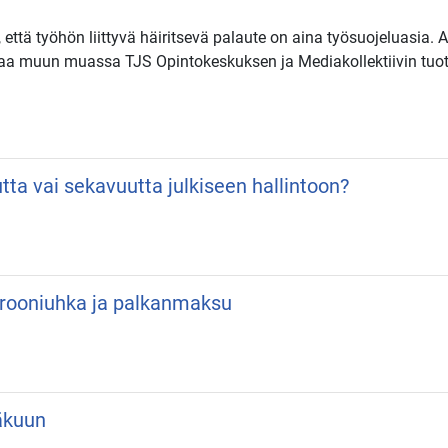
ä työhön liittyvä häiritsevä palaute on aina työsuojeluasia. 
 saa muun muassa TJS Opintokeskuksen ja Mediakollektiivin tu
utta vai sekavuutta julkiseen hallintoon?
 Drooniuhka ja palkanmaksu
äkuun