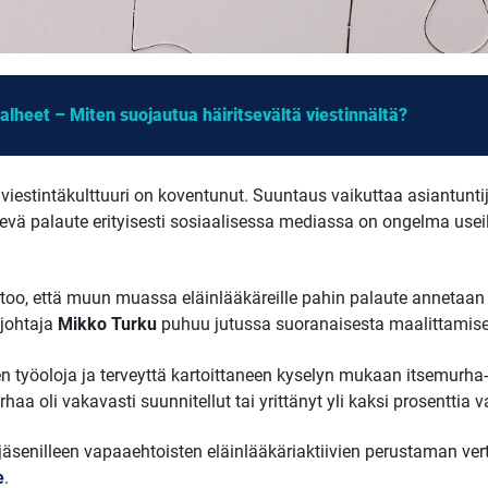
alheet – Miten suojautua häiritsevältä viestinnältä?
viestintäkulttuuri on koventunut. Suuntaus vaikuttaa asiantunti
sevä palaute erityisesti sosiaalisessa mediassa on ongelma useil
too, että muun muassa eläinlääkäreille pahin palaute anneta
njohtaja
Mikko Turku
puhuu jutussa suoranaisesta maalittamise
en työoloja ja terveyttä kartoittaneen kyselyn mukaan itsemurha-
rhaa oli vakavasti suunnitellut tai yrittänyt yli kaksi prosenttia v
 jäsenilleen vapaaehtoisten eläinlääkäriaktiivien perustaman ve
e
.