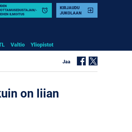
UDEN
KIRJAUDU
alarm
exit_to_app
UOTTAMUSEDUSTAJAN/-
JUKOLAAN
IEHEN ILMOITUS
TL
Valtio
Yliopistot
Jaa
uin on liian