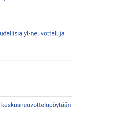
udellisia yt-neuvotteluja
an keskusneuvottelupöytään