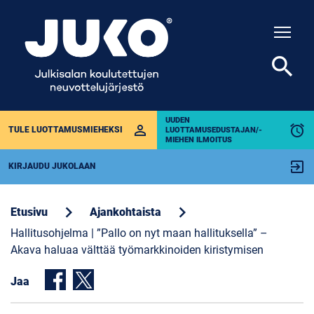
Togg
search
UUDEN
perm_identity
alarm
TULE LUOTTAMUSMIEHEKSI
LUOTTAMUSEDUSTAJAN/-
MIEHEN ILMOITUS
exit_to_app
KIRJAUDU JUKOLAAN
chevron_right
chevron_right
Etusivu
Ajankohtaista
Hallitusohjelma | ”Pallo on nyt maan hallituksella” –
Akava haluaa välttää työmarkkinoiden kiristymisen
Jaa