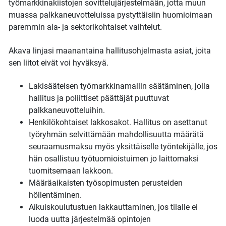
työmarkkinakiistojen sovittelujärjestelmään, jotta muun
muassa palkkaneuvotteluissa pystyttäisiin huomioimaan
paremmin ala- ja sektorikohtaiset vaihtelut.
Akava linjasi maanantaina hallitusohjelmasta asiat, joita
sen liitot eivät voi hyväksyä.
Lakisääteisen työmarkkinamallin säätäminen, jolla
hallitus ja poliittiset päättäjät puuttuvat
palkkaneuvotteluihin.
Henkilökohtaiset lakkosakot. Hallitus on asettanut
työryhmän selvittämään mahdollisuutta määrätä
seuraamusmaksu myös yksittäiselle työntekijälle, jos
hän osallistuu työtuomioistuimen jo laittomaksi
tuomitsemaan lakkoon.
Määräaikaisten työsopimusten perusteiden
höllentäminen.
Aikuiskoulutustuen lakkauttaminen, jos tilalle ei
luoda uutta järjestelmää opintojen