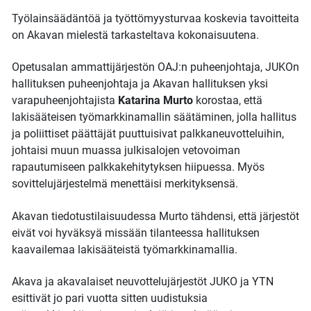
Työlainsäädäntöä ja työttömyysturvaa koskevia tavoitteita
on Akavan mielestä tarkasteltava kokonaisuutena.
Opetusalan ammattijärjestön OAJ:n puheenjohtaja, JUKOn
hallituksen puheenjohtaja ja Akavan hallituksen yksi
varapuheenjohtajista
Katarina Murto
korostaa, että
lakisääteisen työmarkkinamallin säätäminen, jolla hallitus
ja poliittiset päättäjät puuttuisivat palkkaneuvotteluihin,
johtaisi muun muassa julkisalojen vetovoiman
rapautumiseen palkkakehitytyksen hiipuessa. Myös
sovittelujärjestelmä menettäisi merkityksensä.
Akavan tiedotustilaisuudessa Murto tähdensi, että järjestöt
eivät voi hyväksyä missään tilanteessa hallituksen
kaavailemaa lakisääteistä työmarkkinamallia.
Akava ja akavalaiset neuvottelujärjestöt JUKO ja YTN
esittivät jo pari vuotta sitten uudistuksia