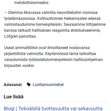
mahdollistamiseksi.
– Olemme Akavassa valmiita neuvotteluihin monissa
työelämäasioissa. Kohtuuttomien heikennysten edessä
valmistaudumme toimenpiteisiin. Seuraamme liittojemme
kanssa tarkasti hallituksen reagointia ehdotukseemme,
Löfgren painottaa.
Useat ammattiliitot ovat ilmoittaneet nostavansa
järjestöllistä valmiutta. Käytännössä tämä tarkoittaa
varautumista työtaistelutoimenpiteisiin hallitusohjelman
kirjausten vuoksi.
Asiasanat
Luottamusmiehet
local_offer
Lue lisää
Blogi | Tekoälyllä tuottavuutta vai sekavuutta