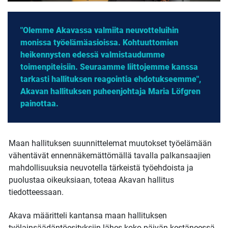
"Olemme Akavassa valmiita neuvotteluihin
monissa työelämäasioissa. Kohtuuttomien
heikennysten edessä valmistaudumme
toimenpiteisiin. Seuraamme liittojemme kanssa
tarkasti hallituksen reagointia ehdotukseemme",
Akavan hallituksen puheenjohtaja Maria Löfgren
painottaa.
Maan hallituksen suunnittelemat muutokset työelämään
vähentävät ennennäkemättömällä tavalla palkansaajien
mahdollisuuksia neuvotella tärkeistä työehdoista ja
puolustaa oikeuksiaan, toteaa Akavan hallitus
tiedotteessaan.
Akava määritteli kantansa maan hallituksen
työlainsäädäntöesityksiin lähes koko päivän kestäneessä