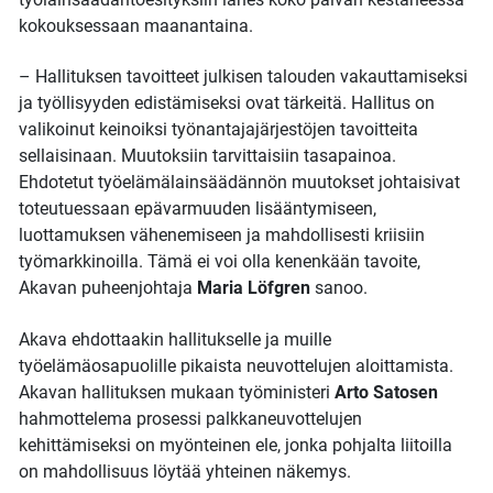
kokouksessaan maanantaina.
– Hallituksen tavoitteet julkisen talouden vakauttamiseksi
ja työllisyyden edistämiseksi ovat tärkeitä. Hallitus on
valikoinut keinoiksi työnantajajärjestöjen tavoitteita
sellaisinaan. Muutoksiin tarvittaisiin tasapainoa.
Ehdotetut työelämälainsäädännön muutokset johtaisivat
toteutuessaan epävarmuuden lisääntymiseen,
luottamuksen vähenemiseen ja mahdollisesti kriisiin
työmarkkinoilla. Tämä ei voi olla kenenkään tavoite,
Akavan puheenjohtaja
Maria Löfgren
sanoo.
Akava ehdottaakin hallitukselle ja muille
työelämäosapuolille pikaista neuvottelujen aloittamista.
Akavan hallituksen mukaan työministeri
Arto Satosen
hahmottelema prosessi palkkaneuvottelujen
kehittämiseksi on myönteinen ele, jonka pohjalta liitoilla
on mahdollisuus löytää yhteinen näkemys.