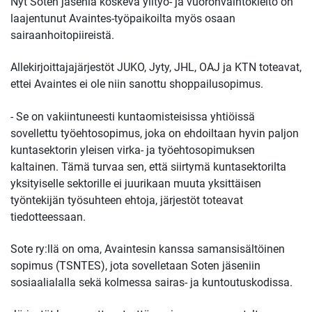
Nyt Soten jäseniä koskeva ylityö- ja vuoronvaihtokielto on
laajentunut Avaintes-työpaikoilta myös osaan
sairaanhoitopiireistä.
Allekirjoittajajärjestöt JUKO, Jyty, JHL, OAJ ja KTN toteavat,
ettei Avaintes ei ole niin sanottu shoppailusopimus.
- Se on vakiintuneesti kuntaomisteisissa yhtiöissä
sovellettu työehtosopimus, joka on ehdoiltaan hyvin paljon
kuntasektorin yleisen virka- ja työehtosopimuksen
kaltainen. Tämä turvaa sen, että siirtymä kuntasektorilta
yksityiselle sektorille ei juurikaan muuta yksittäisen
työntekijän työsuhteen ehtoja, järjestöt toteavat
tiedotteessaan.
Sote ry:llä on oma, Avaintesin kanssa samansisältöinen
sopimus (TSNTES), jota sovelletaan Soten jäseniin
sosiaalialalla sekä kolmessa sairas- ja kuntoutuskodissa.