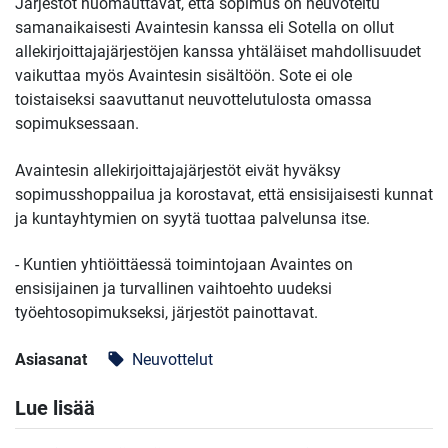
Järjestöt huomauttavat, että sopimus on neuvoteltu
samanaikaisesti Avaintesin kanssa eli Sotella on ollut
allekirjoittajajärjestöjen kanssa yhtäläiset mahdollisuudet
vaikuttaa myös Avaintesin sisältöön. Sote ei ole
toistaiseksi saavuttanut neuvottelutulosta omassa
sopimuksessaan.
Avaintesin allekirjoittajajärjestöt eivät hyväksy
sopimusshoppailua ja korostavat, että ensisijaisesti kunnat
ja kuntayhtymien on syytä tuottaa palvelunsa itse.
- Kuntien yhtiöittäessä toimintojaan Avaintes on
ensisijainen ja turvallinen vaihtoehto uudeksi
työehtosopimukseksi, järjestöt painottavat.
Asiasanat
Neuvottelut
local_offer
Lue lisää