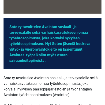
Sote ry tavoittelee Avaintan sosiaali- ja
terveysalalle sekä varhaiskasvatukseen omaa
työehtosopimusta, joka korvaisi nykyisen
työehtosopimuksen. Nyt Soten jäseniä koskeva
ylityö- ja vuoronvaihtokielto on laajentunut
Avaintes-työpaikoilta myös osaan
sairaanhoitopiireistä.
Sote ry tavoittelee Avaintan sosiaali- ja terveysalalle sekä
varhaiskasvatukseen omaa työehtosopimusta, joka
korvaisi nykyisen pääsopijajärjestöjen ja työnantajien
Avaintan työehtosopimuksen (Avaintes).