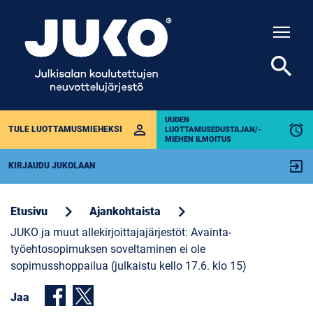
Togg
search
UUDEN
perm_identity
alarm
TULE LUOTTAMUSMIEHEKSI
LUOTTAMUSEDUSTAJAN/-
MIEHEN ILMOITUS
exit_to_app
KIRJAUDU JUKOLAAN
chevron_right
chevron_right
Etusivu
Ajankohtaista
JUKO ja muut allekirjoittajajärjestöt: Avainta-
työehtosopimuksen soveltaminen ei ole
sopimusshoppailua (julkaistu kello 17.6. klo 15)
Jaa