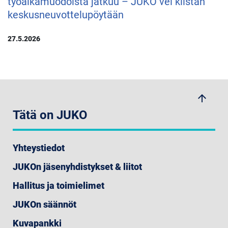
työaikamuodoista jatkuu – JUKO vei kiistan
keskusneuvottelupöytään
27.5.2026
arrow_upwards
Tätä on JUKO
Yhteystiedot
JUKOn jäsenyhdistykset & liitot
Hallitus ja toimielimet
JUKOn säännöt
Kuvapankki