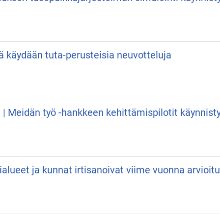
lä käydään tuta-perusteisia neuvotteluja
 | Meidän työ -hankkeen kehittämispilotit käynnist
tialueet ja kunnat irtisanoivat viime vuonna arvio