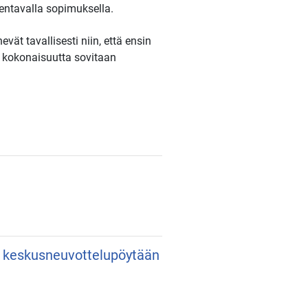
entavalla sopimuksella.
vät tavallisesti niin, että ensin
a kokonaisuutta sovitaan
an keskusneuvottelupöytään