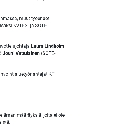
ryhmässä, muut työehdot
isäksi KVTES- ja SOTE-
vottelujohtaja
Laura Lindholm
kö
Jouni Vattulainen
(SOTE-
vinvointialuetyönantajat KT
öelämän määräyksiä, joita ei ole
istä.