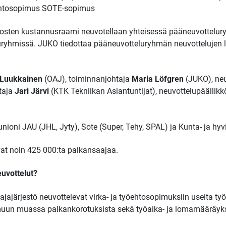
kaehtosopimus SOTE-sopimus
osten kustannusraami neuvotellaan yhteisessä pääneuvottelu
ryhmissä. JUKO tiedottaa pääneuvotteluryhmän neuvottelujen l
i Luukkainen
(OAJ), toiminnanjohtaja
Maria Löfgren
(JUKO), neu
htaja
Jari Järvi
(KTK Tekniikan Asiantuntijat), neuvottelupäällik
unioni JAU (JHL, Jyty), Sote (Super, Tehy, SPAL) ja Kunta- ja hy
at noin 425 000:ta palkansaajaa.
euvottelut?
tajajärjestö neuvottelevat virka- ja työehtosopimuksiin useita ty
 muun muassa palkankorotuksista sekä työaika- ja lomamääräyks