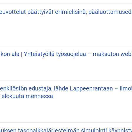
neuvottelut päättyivät erimielisinä, pääluottamuse
irkon ala | Yhteistyöllä työsuojelua – maksuton web
 Henkilöstön edustaja, lähde Lappeenrantaan – Ilmo
. elokuuta mennessä
uksen tasopalkkajärjestelmän simulointi käynnist