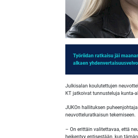
Työriidan ratkaisu jäi maan
alkaen yhdenvertaisuusvelvoi
Julkisalan koulutettujen neuvotte
KT jatkoivat tunnusteluja kunta-
JUKOn hallituksen puheenjohtaj
neuvotteluratkaisun tekemiseen.
– On erittäin valitettavaa, että
heikentyy entisestään, kun tämän