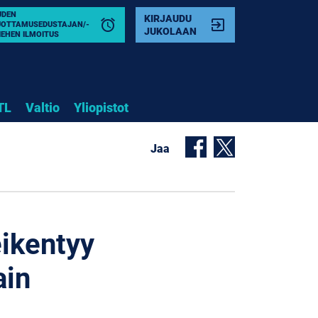
UDEN
KIRJAUDU
alarm
exit_to_app
UOTTAMUSEDUSTAJAN/-
JUKOLAAN
IEHEN ILMOITUS
TL
Valtio
Yliopistot
Jaa
ikentyy
ain