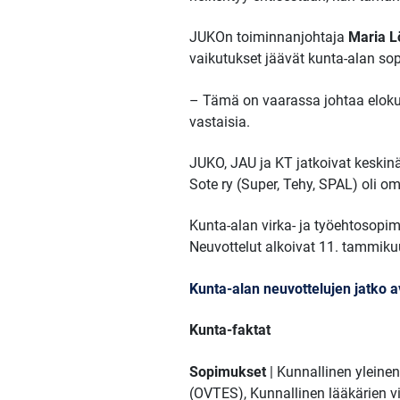
JUKOn toiminnanjohtaja
Maria L
vaikutukset jäävät kunta-alan s
– Tämä on vaarassa johtaa elokuu
vastaisia.
JUKO, JAU ja KT jatkoivat keskin
Sote ry (Super, Tehy, SPAL) oli 
Kunta-alan virka- ja työehtosop
Neuvottelut alkoivat 11. tammiku
Kunta-alan neuvottelujen jatko a
Kunta-faktat
Sopimukset
| Kunnallinen yleine
(OVTES), Kunnallinen lääkärien vi