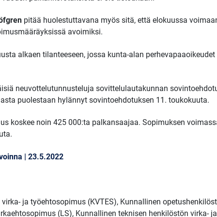
öfgren
pitää huolestuttavana myös sitä, että elokuussa voima
opimusmääräyksissä avoimiksi.
sta alkaen tilanteeseen, jossa kunta-alan perhevapaaoikeudet 
äisiä neuvottelutunnusteluja sovittelulautakunnan sovintoehdotu
omasta puolestaan hylännyt sovintoehdotuksen 11. toukokuuta.
imus koskee noin 425 000:ta palkansaajaa. Sopimuksen voimassa
uta.
voinna | 23.5.2022
n virka- ja työehtosopimus (KVTES), Kunnallinen opetushenkilös
rkaehtosopimus (LS), Kunnallinen teknisen henkilöstön virka- j