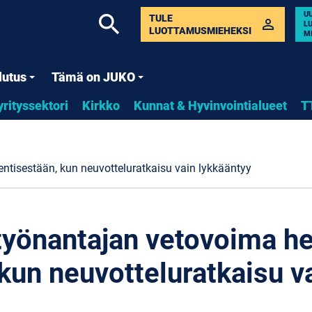
U
search
TULE
perm_identity
L
LUOTTAMUSMIEHEKSI
M
lutus
Tämä on JUKO
yrityssektori
Kirkko
Kunnat & Hyvinvointialueet
T
ntisestään, kun neuvotteluratkaisu vain lykkääntyy
yönantajan vetovoima he
 kun neuvotteluratkaisu v