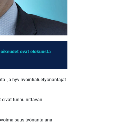
aoikeudet ovat elokuusta
ta- ja hyvinvointialuetyönantajat
 eivät tunnu riittävän
etovoimaisuus työnantajana