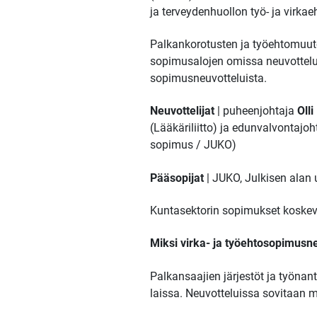
ja terveydenhuollon työ- ja vir
Palkankorotusten ja työehtomuut
sopimusalojen omissa neuvottelu
sopimusneuvotteluista.
Neuvottelijat
| puheenjohtaja
Oll
(Lääkäriliitto) ja edunvalvontajo
sopimus / JUKO)
Pääsopijat
| JUKO, Julkisen alan 
Kuntasektorin sopimukset koskev
Miksi virka- ja työehtosopimusn
Palkansaajien järjestöt ja työnan
laissa. Neuvotteluissa sovitaan