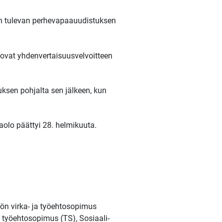
an tulevan perhevapaauudistuksen
ovat yhdenvertaisuusvelvoitteen
ksen pohjalta sen jälkeen, kun
olo päättyi 28. helmikuuta.
tön virka- ja työehtosopimus
a työehtosopimus (TS), Sosiaali-