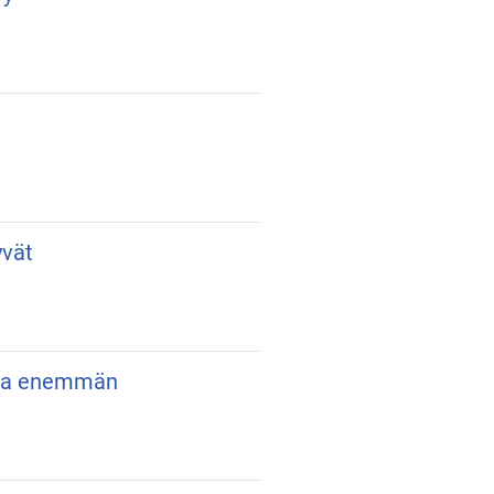
yvät
itua enemmän