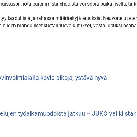
istason, jota paremmista ehdoista voi sopia paikallisella, tark
tyy laadullisia ja rahassa määriteltyjä etuuksia. Neuvottelut etene
t ja niiden mahdolliset kustannusvaikutukset, vasta lopuksi osan
vinvointialalla kovia aikoja, ystävä hyvä
velujen työaikamuodoista jatkuu – JUKO vei kiist