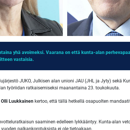
antaina yhä avoimeksi. Vaarana on että kunta-alan perhevapa
tteen vastaisia.
lujärjestö JUKO, Julkisen alan unioni JAU (JHL ja Jyty) sekä Kun
alan työriidan ratkaisemiseksi maanantaina 23. toukokuuta.
a
Olli Luukkainen
kertoo, että tällä hetkellä osapuolten mandaatit
 neuvotteluratkaisun saaminen edelleen lykkääntyy. Kunta-alan v
 vuoden palkankorotuksista ei ole tietoakaan.