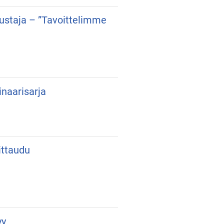
dustaja – ”Tavoittelimme
inaarisarja
ittaudu
yy