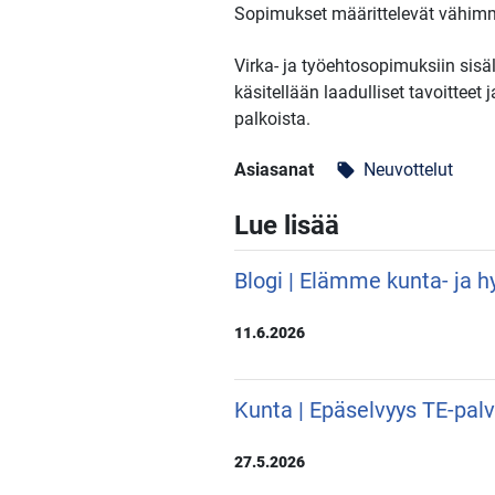
Sopimukset määrittelevät vähimmä
Virka- ja työehtosopimuksiin sisäl
käsitellään laadulliset tavoittee
palkoista.
Asiasanat
Neuvottelut
local_offer
Lue lisää
Blogi | Elämme kunta- ja hy
11.6.2026
Kunta | Epäselvyys TE-pal
27.5.2026