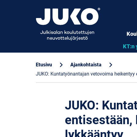
Kou
KT:n 
chevron_right
chevron_right
Etusivu
Ajankohtaista
JUKO: Kuntatyönantajan vetovoima heikentyy e
JUKO: Kuntat
entisestään,
lykkääntyy