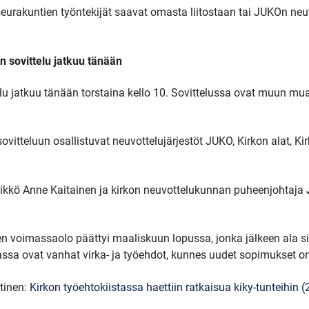
eurakuntien työntekijät saavat omasta liitostaan tai JUKOn neuv
 sovittelu jatkuu tänään
telu jatkuu tänään torstaina kello 10. Sovittelussa ovat muun 
vitteluun osallistuvat neuvottelujärjestöt JUKO, Kirkon alat, Kir
ikkö Anne Kaitainen ja kirkon neuvottelukunnan puheenjohtaja
en voimassaolo päättyi maaliskuun lopussa, jonka jälkeen ala si
a ovat vanhat virka- ja työehdot, kunnes uudet sopimukset on 
tinen:
Kirkon työehtokiistassa haettiin ratkaisua kiky-tunteihin (