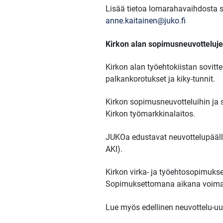
Lisää tietoa lomarahavaihdosta s
anne.kaitainen@juko.fi
Kirkon alan sopimusneuvottelujen
Kirkon alan työehtokiistan sovit
palkankorotukset ja kiky-tunnit.
Kirkon sopimusneuvotteluihin ja so
Kirkon työmarkkinalaitos.
JUKOa edustavat neuvottelupääll
AKI).
Kirkon virka- ja työehtosopimuks
Sopimuksettomana aikana voimass
Lue myös edellinen neuvottelu-uu