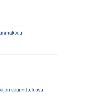
lkanmaksua
yöajan suunnittelussa