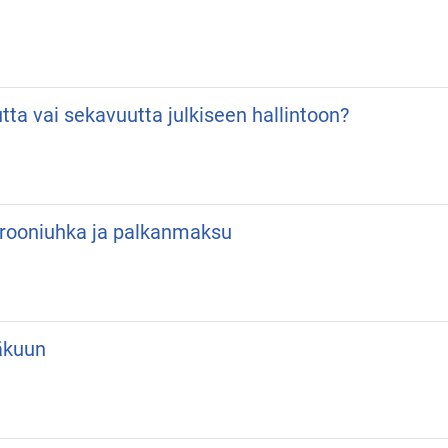
utta vai sekavuutta julkiseen hallintoon?
 Drooniuhka ja palkanmaksu
äkuun