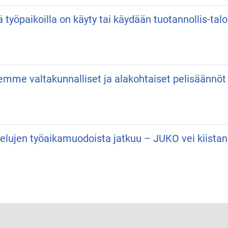
ä työpaikoilla on käyty tai käydään tuotannollis-talo
semme valtakunnalliset ja alakohtaiset pelisäännöt
velujen työaikamuodoista jatkuu – JUKO vei kiist