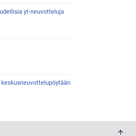
udellisia yt-neuvotteluja
an keskusneuvottelupöytään
arrow_upwards