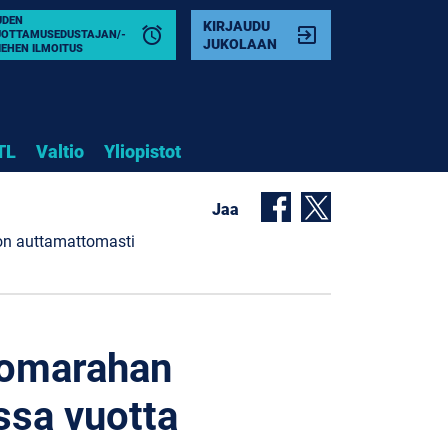
UDEN
KIRJAUDU
alarm
exit_to_app
UOTTAMUSEDUSTAJAN/-
JUKOLAAN
IEHEN ILMOITUS
TL
Valtio
Yliopistot
Jaa
 on auttamattomasti
 lomarahan
ssa vuotta