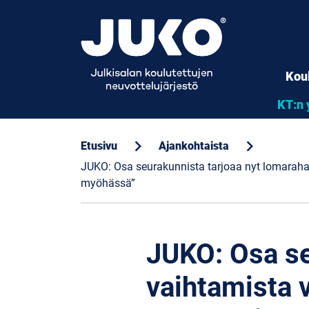
Kou
KT:n 
chevron_right
chevron_right
Etusivu
Ajankohtaista
JUKO: Osa seurakunnista tarjoaa nyt lomaraha
myöhässä”
JUKO: Osa se
vaihtamista 