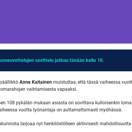
sneuvottelujen sovittelu jatkuu tänään kello 10.
päällikkö
Anne Kaitainen
muistuttaa, että tässä vaiheessa vuot
 lomarahojen vaihtamisesta vapaaksi.
uksen 108 pykälän mukaan asiasta on sovittava kulloisenkin l
aiheessa vuotta työnantaja on auttamattomasti myöhässä.
unnista tarjoaa nyt henkilöstölleen aktiivisesti mahdollisuutt