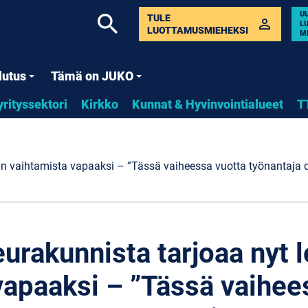
U
search
TULE
perm_identity
L
LUOTTAMUSMIEHEKSI
M
lutus
Tämä on JUKO
yrityssektori
Kirkko
Kunnat & Hyvinvointialueet
T
n vaihtamista vapaaksi – ”Tässä vaiheessa vuotta työnantaja
urakunnista tarjoaa nyt
vapaaksi – ”Tässä vaihee