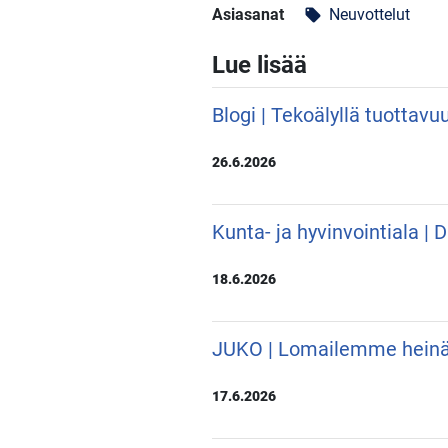
Asiasanat
Neuvottelut
local_offer
Lue lisää
Blogi | Tekoälyllä tuottavu
26.6.2026
Kunta- ja hyvinvointiala |
18.6.2026
JUKO | Lomailemme hein
17.6.2026