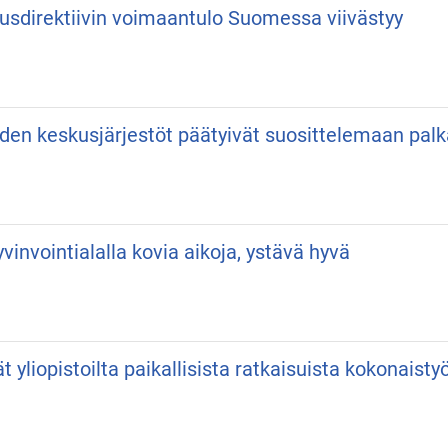
usdirektiivin voimaantulo Suomessa viivästyy
iden keskusjärjestöt päätyivät suosittelemaan pa
vinvointialalla kovia aikoja, ystävä hyvä
vät yliopistoilta paikallisista ratkaisuista kokonaist