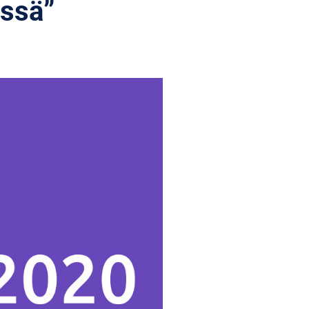
ässä”