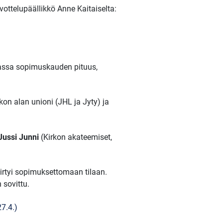
ottelupäällikkö Anne Kaitaiselta:
muassa sopimuskauden pituus,
kon alan unioni (JHL ja Jyty) ja
Jussi Junni
(Kirkon akateemiset,
irtyi sopimuksettomaan tilaan.
sovittu.
27.4.)