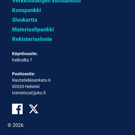
Verkkolaskujen vastaanotto
Kuvapankki
Sivukartta
Materiaalipankki
Rekisteriseloste
Käyntiosoite:
Kellosilta 7
Postiosoite:
Rautatieläisenkatu 6
00520 Helsinki
toimisto(at)juko.fi
© 2026