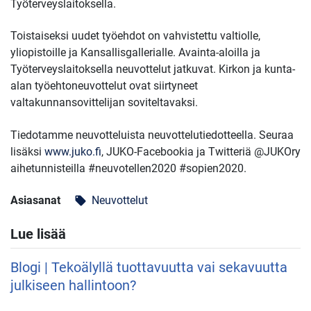
Työterveyslaitoksella.
Toistaiseksi uudet työehdot on vahvistettu valtiolle,
yliopistoille ja Kansallisgallerialle. Avainta-aloilla ja
Työterveyslaitoksella neuvottelut jatkuvat. Kirkon ja kunta-
alan työehtoneuvottelut ovat siirtyneet
valtakunnansovittelijan soviteltavaksi.
Tiedotamme neuvotteluista neuvottelutiedotteella. Seuraa
lisäksi
www.juko.fi
, JUKO-Facebookia ja Twitteriä @JUKOry
aihetunnisteilla #neuvotellen2020 #sopien2020.
Asiasanat
Neuvottelut
local_offer
Lue lisää
Blogi | Tekoälyllä tuottavuutta vai sekavuutta
julkiseen hallintoon?