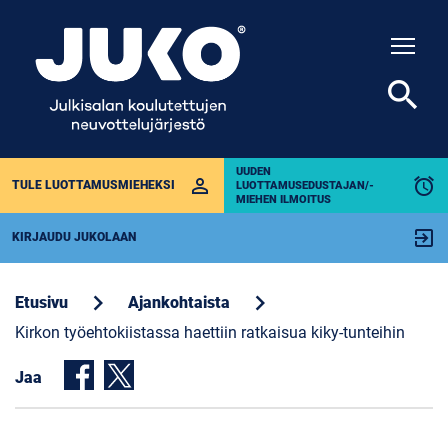
Togg
search
UUDEN
perm_identity
alarm
TULE LUOTTAMUSMIEHEKSI
LUOTTAMUSEDUSTAJAN/-
MIEHEN ILMOITUS
exit_to_app
KIRJAUDU JUKOLAAN
chevron_right
chevron_right
Etusivu
Ajankohtaista
Kirkon työehtokiistassa haettiin ratkaisua kiky-tunteihin
Jaa