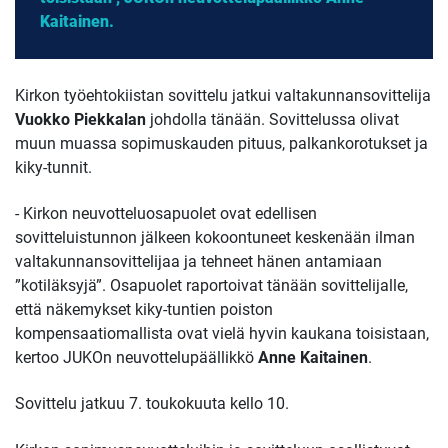
Kaitainen.
Kirkon työehtokiistan sovittelu jatkui valtakunnansovittelija
Vuokko Piekkalan
johdolla tänään. Sovittelussa olivat
muun muassa sopimuskauden pituus, palkankorotukset ja
kiky-tunnit.
- Kirkon neuvotteluosapuolet ovat edellisen
sovitteluistunnon jälkeen kokoontuneet keskenään ilman
valtakunnansovittelijaa ja tehneet hänen antamiaan
”kotiläksyjä”. Osapuolet raportoivat tänään sovittelijalle,
että näkemykset kiky-tuntien poiston
kompensaatiomallista ovat vielä hyvin kaukana toisistaan,
kertoo JUKOn neuvottelupäällikkö
Anne Kaitainen
.
Sovittelu jatkuu 7. toukokuuta kello 10.