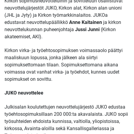
Kirkon sopimusneuvotteluihin ja sovitteluun osallistuvat
neuvottelujärjestöt JUKO, Kirkon alat, Kirkon alan unioni
(JHL ja Jyty) ja Kirkon työmarkkinalaitos. JUKOa
edustavat neuvottelupäällikkö
Anne Kaitainen
ja kirkon
neuvottelukunnan puheenjohtaja
Jussi Junni
(Kirkon
akateemiset, AKI).
Kirkon virka- ja työehtosopimuksen voimassaolo päättyi
maaliskuun lopussa, jonka jälkeen ala siirtyi
sopimuksettomaan tilaan. Sopimuksettomana aikana
voimassa ovat vanhat virka- ja työehdot, kunnes uudet
sopimukset on sovittu.
JUKO neuvottelee
Julkisalan koulutettujen neuvottelujärjestö JUKO edustaa
työehtosopimuksillaan 200 000:ta akavalaista. JUKO sopii
työsuhteiden ehdoista kunnissa, valtiolla, yliopistoissa,
kirkossa, Avainta-aloilla sekä Kansallisgalleriassa ja