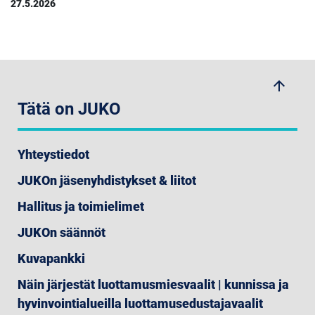
27.5.2026
arrow_upwards
Tätä on JUKO
Yhteystiedot
JUKOn jäsenyhdistykset & liitot
Hallitus ja toimielimet
JUKOn säännöt
Kuvapankki
Näin järjestät luottamusmiesvaalit | kunnissa ja
hyvinvointialueilla luottamusedustajavaalit