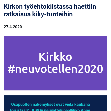
Kirkon työehtokiistassa haettiin
ratkaisua kiky-tunteihin
27.4.2020
"Osapuolten näkemykset ovat vielä kaukana
toisistaan", JUKOn neuvottelupäällikkö Anne