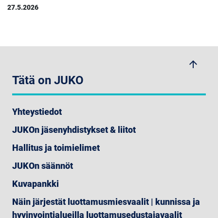
27.5.2026
arrow_upwards
Tätä on JUKO
Yhteystiedot
JUKOn jäsenyhdistykset & liitot
Hallitus ja toimielimet
JUKOn säännöt
Kuvapankki
Näin järjestät luottamusmiesvaalit | kunnissa ja
hyvinvointialueilla luottamusedustajavaalit