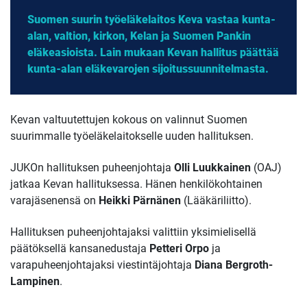
Suomen suurin työeläkelaitos Keva vastaa kunta-
alan, valtion, kirkon, Kelan ja Suomen Pankin
eläkeasioista. Lain mukaan Kevan hallitus päättää
kunta-alan eläkevarojen sijoitussuunnitelmasta.
Kevan valtuutettujen kokous on valinnut Suomen
suurimmalle työeläkelaitokselle uuden hallituksen.
JUKOn hallituksen puheenjohtaja
Olli Luukkainen
(OAJ)
jatkaa Kevan hallituksessa. Hänen henkilökohtainen
varajäsenensä on
Heikki Pärnänen
(Lääkäriliitto).
Hallituksen puheenjohtajaksi valittiin yksimielisellä
päätöksellä kansanedustaja
Petteri Orpo
ja
varapuheenjohtajaksi viestintäjohtaja
Diana Bergroth-
Lampinen
.