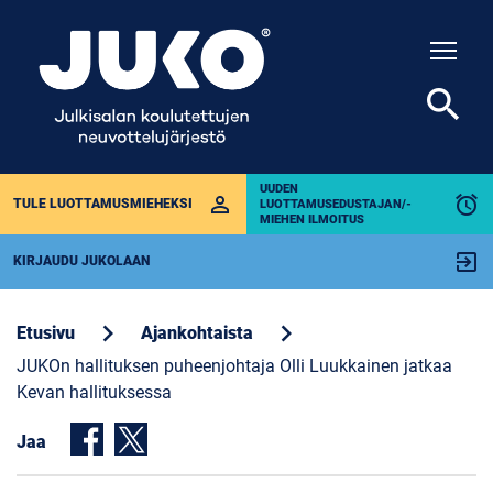
Togg
search
UUDEN
perm_identity
alarm
TULE LUOTTAMUSMIEHEKSI
LUOTTAMUSEDUSTAJAN/-
MIEHEN ILMOITUS
exit_to_app
KIRJAUDU JUKOLAAN
chevron_right
chevron_right
Etusivu
Ajankohtaista
JUKOn hallituksen puheenjohtaja Olli Luukkainen jatkaa
Kevan hallituksessa
Jaa