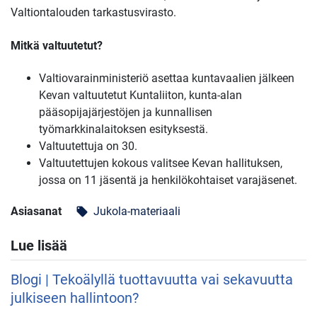
Valtiontalouden tarkastusvirasto.
Mitkä valtuutetut?
Valtiovarainministeriö asettaa kuntavaalien jälkeen
Kevan valtuutetut Kuntaliiton, kunta-alan
pääsopijajärjestöjen ja kunnallisen
työmarkkinalaitoksen esityksestä.
Valtuutettuja on 30.
Valtuutettujen kokous valitsee Kevan hallituksen,
jossa on 11 jäsentä ja henkilökohtaiset varajäsenet.
Asiasanat
Jukola-materiaali
local_offer
Lue lisää
Blogi | Tekoälyllä tuottavuutta vai sekavuutta
julkiseen hallintoon?