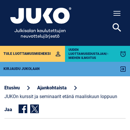
Togg
search
UUDEN
perm_identity
alarm
TULE LUOTTAMUSMIEHEKSI
LUOTTAMUSEDUSTAJAN/-
MIEHEN ILMOITUS
exit_to_app
KIRJAUDU JUKOLAAN
chevron_right
chevron_right
Etusivu
Ajankohtaista
JUKOn kurssit ja seminaarit etänä maaliskuun loppuun
Jaa