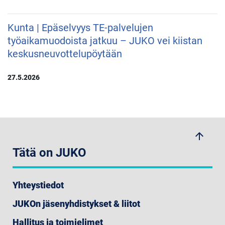
Kunta | Epäselvyys TE-palvelujen
työaikamuodoista jatkuu – JUKO vei kiistan
keskusneuvottelupöytään
27.5.2026
arrow_upwards
Tätä on JUKO
Yhteystiedot
JUKOn jäsenyhdistykset & liitot
Hallitus ja toimielimet