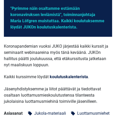
"Pyrimme näin osaltamme estämään
koronaviruksen leviämistä", toiminnanjohtaja
Maria Löfgren muistuttaa. Kaikki koulutuksemme
löydät JUKOn koulutuskalenterista.
Koronapandemian vuoksi JUKO järjestää kaikki kurssit ja
seminaarit webinaareina myös tänä keväänä. JUKOn
hallitus päätti joulukuussa, että etäkurssitusta jatketaan
nyt maaliskuun loppuun.
Kaikki kurssimme löydät
koulutuskalenterista
.
Jäsenyhdistyksemme ja liitot päättävät ja tiedottavat
osaltaan luottamusmieskoulutustensa tilanteesta
jukolaisina luottamusmiehinä toimiville jäsenilleen.
Asiasanat
Jukola-materiaali
Luottamusmiehet
local_offer
local_offer