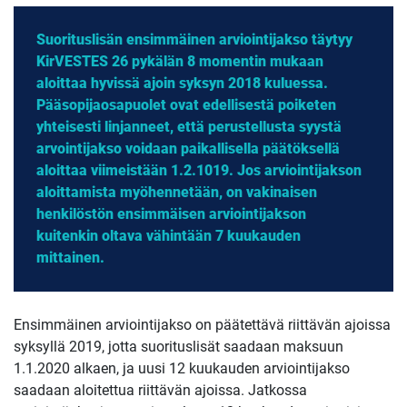
Suorituslisän ensimmäinen arviointijakso täytyy
KirVESTES 26 pykälän 8 momentin mukaan
aloittaa hyvissä ajoin syksyn 2018 kuluessa.
Pääsopijaosapuolet ovat edellisestä poiketen
yhteisesti linjanneet, että perustellusta syystä
arvointijakso voidaan paikallisella päätöksellä
aloittaa viimeistään 1.2.1019. Jos arviointijakson
aloittamista myöhennetään, on vakinaisen
henkilöstön ensimmäisen arviointijakson
kuitenkin oltava vähintään 7 kuukauden
mittainen.
Ensimmäinen arviointijakso on päätettävä riittävän ajoissa
syksyllä 2019, jotta suorituslisät saadaan maksuun
1.1.2020 alkaen, ja uusi 12 kuukauden arviointijakso
saadaan aloitettua riittävän ajoissa. Jatkossa