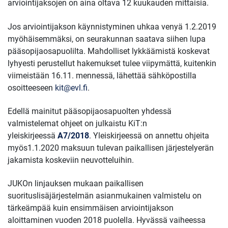
arviointijaksojen on aina oltava 12 kuukauden mittaisia.
Jos arviointijakson käynnistyminen uhkaa venyä 1.2.2019
myöhäisemmäksi, on seurakunnan saatava siihen lupa
pääsopijaosapuolilta. Mahdolliset lykkäämistä koskevat
lyhyesti perustellut hakemukset tulee viipymättä, kuitenkin
viimeistään 16.11. mennessä, lähettää sähköpostilla
osoitteeseen
kit@evl.fi
.
Edellä mainitut pääsopijaosapuolten yhdessä
valmistelemat ohjeet on julkaistu KiT:n
yleiskirjeessä
A7/2018
. Yleiskirjeessä on annettu ohjeita
myös1.1.2020 maksuun tulevan paikallisen järjestelyerän
jakamista koskeviin neuvotteluihin.
JUKOn linjauksen mukaan paikallisen
suorituslisäjärjestelmän asianmukainen valmistelu on
tärkeämpää kuin ensimmäisen arviointijakson
aloittaminen vuoden 2018 puolella. Hyvässä vaiheessa