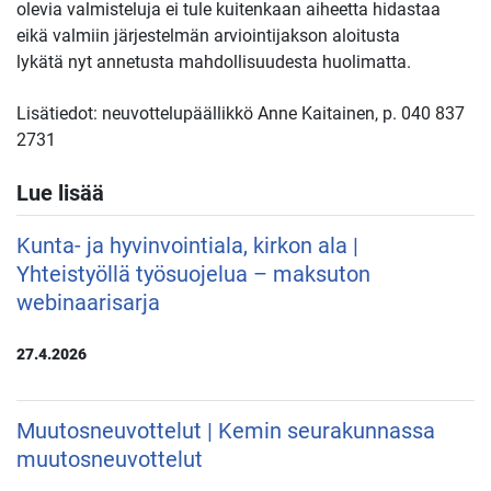
olevia valmisteluja ei tule kuitenkaan aiheetta hidastaa
eikä valmiin järjestelmän arviointijakson aloitusta
lykätä nyt annetusta mahdollisuudesta huolimatta.
Lisätiedot: neuvottelupäällikkö Anne Kaitainen, p. 040 837
2731
Lue lisää
Kunta- ja hyvinvointiala, kirkon ala |
Yhteistyöllä työsuojelua – maksuton
webinaarisarja
27.4.2026
Muutosneuvottelut | Kemin seurakunnassa
muutosneuvottelut