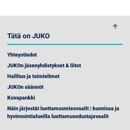
arrow_upwards
Tätä on JUKO
Yhteystiedot
JUKOn jäsenyhdistykset & liitot
Hallitus ja toimielimet
JUKOn säännöt
Kuvapankki
Näin järjestät luottamusmiesvaalit | kunnissa ja
hyvinvointialueilla luottamusedustajavaalit