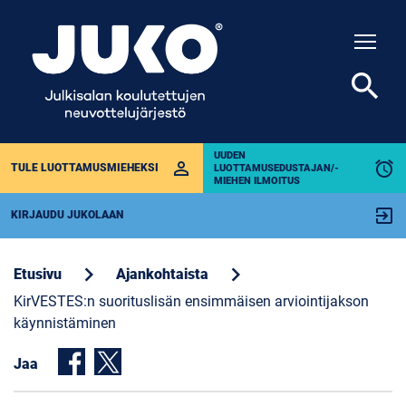
Togg
search
UUDEN
perm_identity
alarm
TULE LUOTTAMUSMIEHEKSI
LUOTTAMUSEDUSTAJAN/-
MIEHEN ILMOITUS
exit_to_app
KIRJAUDU JUKOLAAN
chevron_right
chevron_right
Etusivu
Ajankohtaista
KirVESTES:n suorituslisän ensimmäisen arviointijakson
käynnistäminen
Jaa