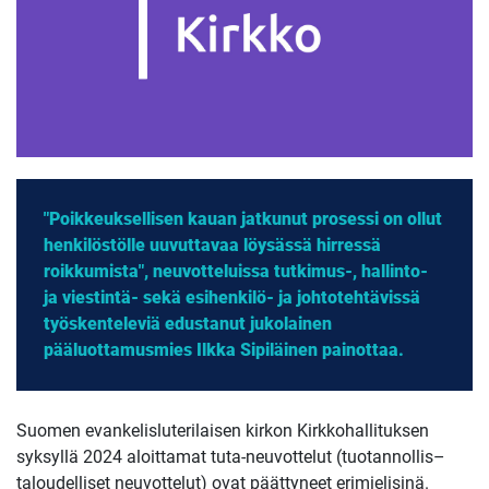
"Poikkeuksellisen kauan jatkunut prosessi on ollut
henkilöstölle uuvuttavaa löysässä hirressä
roikkumista", neuvotteluissa tutkimus-, hallinto-
ja viestintä- sekä esihenkilö- ja johtotehtävissä
työskenteleviä edustanut jukolainen
pääluottamusmies Ilkka Sipiläinen painottaa.
Suomen evankelisluterilaisen kirkon Kirkkohallituksen
syksyllä 2024 aloittamat tuta-neuvottelut (tuotannollis–
taloudelliset neuvottelut) ovat päättyneet erimielisinä.