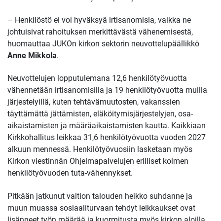
– Henkilöstö ei voi hyväksyä irtisanomisia, vaikka ne
johtuisivat rahoituksen merkittävästä vähenemisestä,
huomauttaa JUKOn kirkon sektorin neuvottelupäällikkö
Anne Mikkola
.
Neuvottelujen lopputulemana 12,6 henkilötyövuotta
vähennetään irtisanomisilla ja 19 henkilötyövuotta muilla
järjestelyillä, kuten tehtävämuutosten, vakanssien
täyttämättä jättämisten, eläköitymisjärjestelyjen, osa-
aikaistamisten ja määräaikaistamisten kautta. Kaikkiaan
Kirkkohallitus leikkaa 31,6 henkilötyövuotta vuoden 2027
alkuun mennessä. Henkilötyövuosiin lasketaan myös
Kirkon viestinnän Ohjelmapalvelujen erilliset kolmen
henkilötyövuoden tuta-vähennykset.
Pitkään jatkunut valtion talouden heikko suhdanne ja
muun muassa sosiaaliturvaan tehdyt leikkaukset ovat
lisänneet työn määrää ja kuormitusta myös kirkon aloilla.