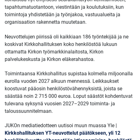
tapahtumatuotantoon, viestintään ja koulutuksiin, kun
toimintoja yhdistetään ja työnjakoa, vastuualueita ja
organisaation rakennetta muutetaan.
Neuvottelujen piirissä oli kaikkiaan 186 työntekijää ja ne
koskivat Kirkkohallituksen koko henkilöstöä lukuun
ottamatta Kirkon työmarkkinalaitosta, Kirkon
palvelukeskusta ja Kirkon eläkerahastoa.
Toimintaansa Kirkkohallitus supistaa kolmella miljoonalla
eurolla vuoden 2027 alkuun mennessä. Leikkaukset
koostuvat pääosin henkilöstövähennyksistä, joista se
säästää noin 2 715 000 euroa. Loput säästöt kohdentuvat
tulevana syksynä vuosien 2027–2029 toiminta- ja
taloussuunnitelmaan.
JUKOn mediatiedotteen uutisoi muun muassa Yle |
Kirkkohallituksen YT-neuvottelut päätökseen, yli 12