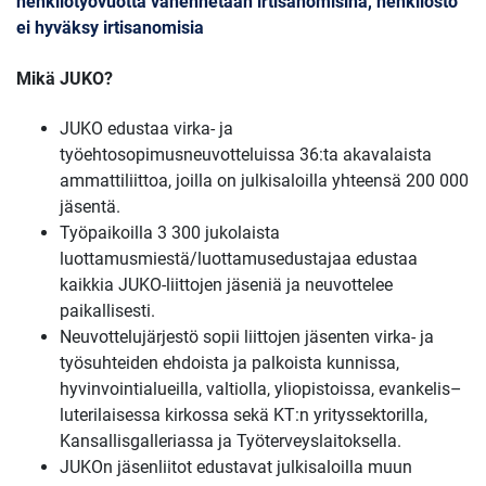
henkilötyövuotta vähennetään irtisanomisina, henkilöstö
ei hyväksy irtisanomisia
Mikä JUKO?
JUKO edustaa virka- ja
työehtosopimusneuvotteluissa 36:ta akavalaista
ammattiliittoa, joilla on julkisaloilla yhteensä 200 000
jäsentä.
Työpaikoilla 3 300 jukolaista
luottamusmiestä/luottamusedustajaa edustaa
kaikkia JUKO-liittojen jäseniä ja neuvottelee
paikallisesti.
Neuvottelujärjestö sopii liittojen jäsenten virka- ja
työsuhteiden ehdoista ja palkoista kunnissa,
hyvinvointialueilla, valtiolla, yliopistoissa, evankelis–
luterilaisessa kirkossa sekä KT:n yrityssektorilla,
Kansallisgalleriassa ja Työterveyslaitoksella.
JUKOn jäsenliitot edustavat julkisaloilla muun