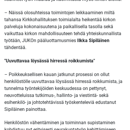
– Näissä olosuhteissa toimintojen leikkaaminen miltä
tahansa Kirkkohallituksen toimialalta heikentää kirkon
palveluja kokonaisuutena ja paikallisella tasolla sekä
vaikuttaa kirkon mahdollisuuteen tehdä yhteiskunnallista
työtään, JUKOn pääluottamusmies
Ilkka Sipiläinen
tähdentää.
"Uuvuttavaa löysässä hirressä roikkumista"
– Poikkeuksellisen kauan jatkunut prosessi on ollut
henkilöstölle uuvuttavaa löysässä hirressä roikkumista, ja
tunnelma työntekijöiden keskuudessa on pettynyt,
neuvotteluissa tutkimus-, hallinto- ja viestintä- sekä
esihenkilö- ja johtotehtävissä työskenteleviä edustanut
Sipiläinen painottaa.
Henkilöstön vähentäminen ja toiminnan supistaminen
kohdistuu nyt erityisesti seurakuntatyön kehittämiseen,