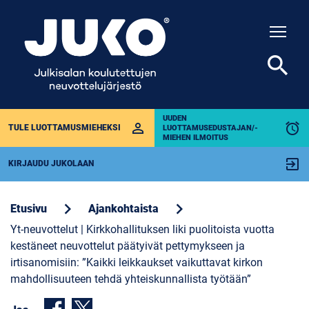
Togg
search
UUDEN
perm_identity
alarm
TULE LUOTTAMUSMIEHEKSI
LUOTTAMUSEDUSTAJAN/-
MIEHEN ILMOITUS
exit_to_app
KIRJAUDU JUKOLAAN
chevron_right
chevron_right
Etusivu
Ajankohtaista
Yt-neuvottelut | Kirkkohallituksen liki puolitoista vuotta
kestäneet neuvottelut päätyivät pettymykseen ja
irtisanomisiin: ”Kaikki leikkaukset vaikuttavat kirkon
mahdollisuuteen tehdä yhteiskunnallista työtään”