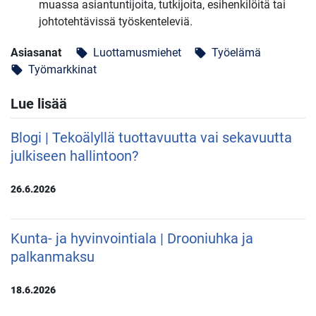
muassa asiantuntijoita, tutkijoita, esihenkilöitä tai
johtotehtävissä työskenteleviä.
Asiasanat
Luottamusmiehet
Työelämä
local_offer
local_offer
Työmarkkinat
local_offer
Lue lisää
Blogi | Tekoälyllä tuottavuutta vai sekavuutta
julkiseen hallintoon?
26.6.2026
Kunta- ja hyvinvointiala | Drooniuhka ja
palkanmaksu
18.6.2026