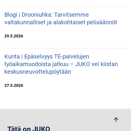
Blogi | Drooniuhka: Tarvitsemme
valtakunnalliset ja alakohtaiset pelisäännöt
29.5.2026
Kunta | Epäselvyys TE-palvelujen
työaikamuodoista jatkuu – JUKO vei kiistan
keskusneuvottelupöytään
27.5.2026
arrow_upwards
Tätä on JUKO