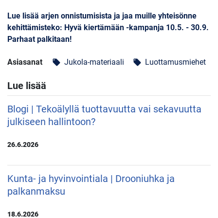
Lue lisää arjen onnistumisista ja jaa muille yhteisönne
kehittämisteko: Hyvä kiertämään -kampanja 10.5. - 30.9.
Parhaat palkitaan!
Asiasanat
Jukola-materiaali
Luottamusmiehet
local_offer
local_offer
Lue lisää
Blogi | Tekoälyllä tuottavuutta vai sekavuutta
julkiseen hallintoon?
26.6.2026
Kunta- ja hyvinvointiala | Drooniuhka ja
palkanmaksu
18.6.2026