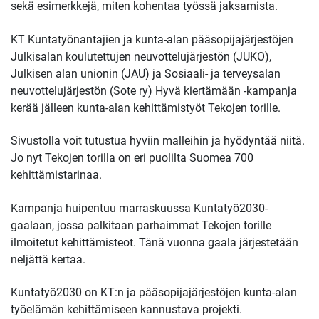
sekä esimerkkejä, miten kohentaa työssä jaksamista.
KT Kuntatyönantajien ja kunta-alan pääsopijajärjestöjen
Julkisalan koulutettujen neuvottelujärjestön (JUKO),
Julkisen alan unionin (JAU) ja Sosiaali- ja terveysalan
neuvottelujärjestön (Sote ry) Hyvä kiertämään -kampanja
kerää jälleen kunta-alan kehittämistyöt Tekojen torille.
Sivustolla voit tutustua hyviin malleihin ja hyödyntää niitä.
Jo nyt Tekojen torilla on eri puolilta Suomea 700
kehittämistarinaa.
Kampanja huipentuu marraskuussa Kuntatyö2030-
gaalaan, jossa palkitaan parhaimmat Tekojen torille
ilmoitetut kehittämisteot. Tänä vuonna gaala järjestetään
neljättä kertaa.
Kuntatyö2030 on KT:n ja pääsopijajärjestöjen kunta-alan
työelämän kehittämiseen kannustava projekti.