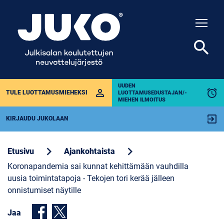
Togg
search
UUDEN
perm_identity
alarm
TULE LUOTTAMUSMIEHEKSI
LUOTTAMUSEDUSTAJAN/-
MIEHEN ILMOITUS
exit_to_app
KIRJAUDU JUKOLAAN
chevron_right
chevron_right
Etusivu
Ajankohtaista
Koronapandemia sai kunnat kehittämään vauhdilla
uusia toimintatapoja - Tekojen tori kerää jälleen
onnistumiset näytille
Jaa