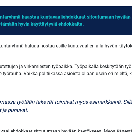
untaryhmä haastaa kuntavaaliehdokkaat sitoutumaan hyvään
tämään hyvin käyttäytyviä ehdokkaita.
untaryhmä haluaa nostaa esille kuntavaalien alla hyvän käytöks
ettujen ja virkamiesten työpaikka. Työpaikalla keskitytään ty
e työrauha. Vaikka politiikassa asioista ollaan usein eri mieltä,
assa työtään tekevät toimivat myös esimerkkeinä. Sillä o
t ja puhuvat.
vaaliehdokkaat sitoutumaan hyvään käytökseen. Myös äänest