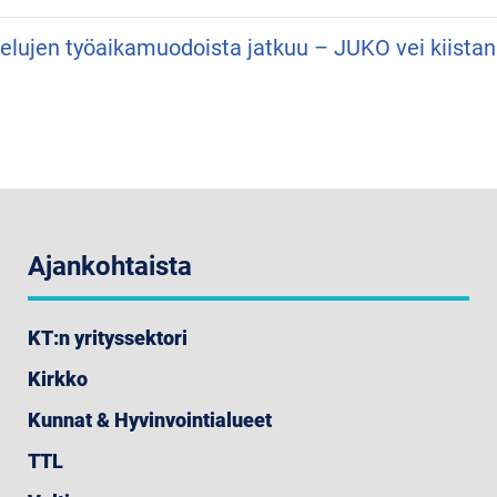
velujen työaikamuodoista jatkuu – JUKO vei kiist
Ajankohtaista
KT:n yrityssektori
Kirkko
Kunnat & Hyvinvointialueet
TTL