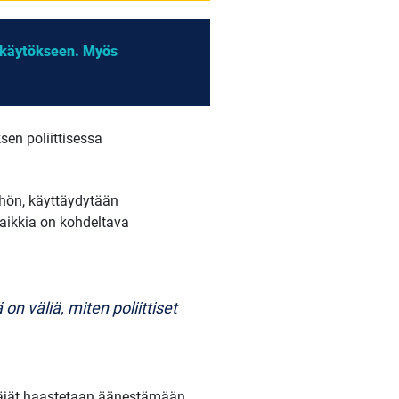
 käytökseen. Myös
en poliittisessa
öhön, käyttäydytään
 kaikkia on kohdeltava
n väliä, miten poliittiset
äjät haastetaan äänestämään