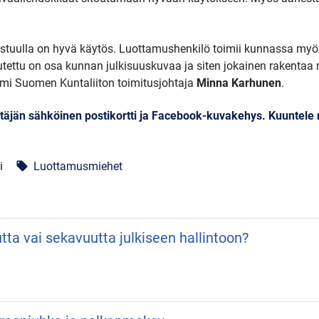
stuulla on hyvä käytös. Luottamushenkilö toimii kunnassa myö
utettu on osa kunnan julkisuuskuvaa ja siten jokainen rakent
i Suomen Kuntaliiton toimitusjohtaja
Minna Karhunen
.
täjän sähköinen postikortti ja Facebook-kuvakehys. Kuuntele 
i
Luottamusmiehet
local_offer
utta vai sekavuutta julkiseen hallintoon?