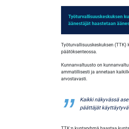
Työturvallisuuskeskuksen k
äänestäjät haastetaan äänes
Työturvallisuuskeskuksen (TTK) k
päätöksenteossa.
Kunnanvaltuusto on kunnanvaltuut
ammatillisesti ja annetaan kaikill
arvostavasti.
Kaikki näkyvässä asem
päättäjät käyttäytyvä
TTK:n kuntaryhmä haastaa kunta