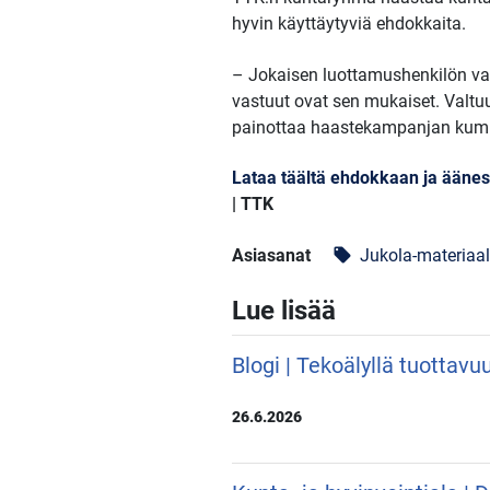
hyvin käyttäytyviä ehdokkaita.
– Jokaisen luottamushenkilön va
vastuut ovat sen mukaiset. Valtu
painottaa haastekampanjan kumm
Lataa täältä ehdokkaan ja äänes
| TTK
Asiasanat
Jukola-materiaal
local_offer
Lue lisää
Blogi | Tekoälyllä tuottavu
26.6.2026