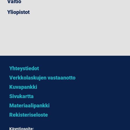
Valtio
Yliopistot
Yhteystiedot
Verkkolaskujen vastaanotto
Kuvapankki
Sivukartta
Materiaalipankki
Rekisteriseloste
Käyntiosoite: