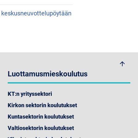
an keskusneuvottelupöytään
arrow_upwards
Luottamusmieskoulutus
KT:n yrityssektori
Kirkon sektorin koulutukset
Kuntasektorin koulutukset
Valtiosektorin koulutukset