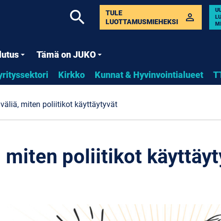
U
search
TULE
perm_identity
L
LUOTTAMUSMIEHEKSI
M
lutus
Tämä on JUKO
yrityssektori
Kirkko
Kunnat & Hyvinvointialueet
T
 väliä, miten poliitikot käyttäytyvät
, miten poliitikot käyttäy