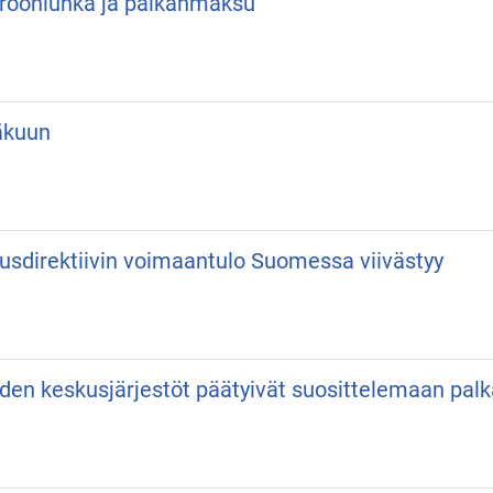
 Drooniuhka ja palkanmaksu
äkuun
usdirektiivin voimaantulo Suomessa viivästyy
iden keskusjärjestöt päätyivät suosittelemaan pa