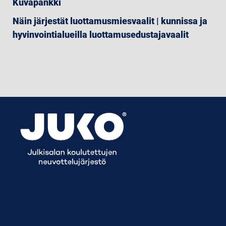
Kuvapankki
Näin järjestät luottamusmiesvaalit | kunnissa ja
hyvinvointialueilla luottamusedustajavaalit