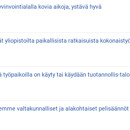
vinvointialalla kovia aikoja, ystävä hyvä
vät yliopistoilta paikallisista ratkaisuista kokonaist
ä työpaikoilla on käyty tai käydään tuotannollis-talo
semme valtakunnalliset ja alakohtaiset pelisäännöt