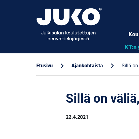
Kou
KT:n 
chevron_right
chevron_right
Etusivu
Ajankohtaista
Sillä on
Sillä on väliä
22.4.2021