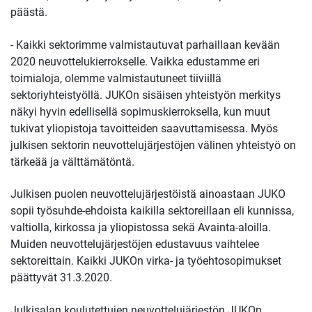
päästä.
- Kaikki sektorimme valmistautuvat parhaillaan kevään
2020 neuvottelukierrokselle. Vaikka edustamme eri
toimialoja, olemme valmistautuneet tiiviillä
sektoriyhteistyöllä. JUKOn sisäisen yhteistyön merkitys
näkyi hyvin edellisellä sopimuskierroksella, kun muut
tukivat yliopistoja tavoitteiden saavuttamisessa. Myös
julkisen sektorin neuvottelujärjestöjen välinen yhteistyö on
tärkeää ja välttämätöntä.
Julkisen puolen neuvottelujärjestöistä ainoastaan JUKO
sopii työsuhde-ehdoista kaikilla sektoreillaan eli kunnissa,
valtiolla, kirkossa ja yliopistossa sekä Avainta-aloilla.
Muiden neuvottelujärjestöjen edustavuus vaihtelee
sektoreittain. Kaikki JUKOn virka- ja työehtosopimukset
päättyvät 31.3.2020.
Julkisalan koulutettujen neuvottelujärjestön JUKOn