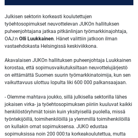
Julkisen sektorin korkeasti koulutettujen
työehtosopimukset neuvottelevan JUKOn hallituksen
puheenjohtajana jatkaa pitkänlinjan työmarkkinajohtaja,
OAJ:n
Olli Luukkainen
. Hänet valittiin jatkoon ilman
vastaehdokasta Helsingissä keskiviikkona.
Akavalaisen JUKOn hallituksen puheenjohtaja Luukkainen
korostaa, että sopimusvaikutuksiltaan neuvottelujärjestö
on eittämättä Suomen suurin työmarkkinatoimija, kun sen
vaikuttavuus ulottuu lopulta liki 600 000 palkansaajaan.
- Olemme mahtava joukko, sillä julkisella sektorilla lähes
jokaisen virka- ja työehtosopimuksen piiriin kuuluvat kaikki
henkilöstöryhmät toisin kuin yksityisellä puolella, missä
työntekijöillä, toimihenkilöillä ja ylemmillä toimihenkilöillä
on kullakin omat sopimuksensa. JUKO edustaa
sopimuksissa noin 200 000:ta korkeakoulutettua, mutta