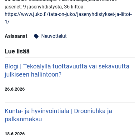
jäsenet: 9 jäsenyhdistystä, 36 liittoa:
https://www.juko.fi/tata-on-juko/jasenyhdistykset-ja-liitot-
1/
Asiasanat
Neuvottelut
local_offer
Lue lisää
Blogi | Tekoälyllä tuottavuutta vai sekavuutta
julkiseen hallintoon?
26.6.2026
Kunta- ja hyvinvointiala | Drooniuhka ja
palkanmaksu
18.6.2026