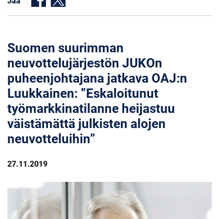
Jaa
Suomen suurimman
neuvottelujärjestön JUKOn
puheenjohtajana jatkava OAJ:n
Luukkainen: ”Eskaloitunut
työmarkkinatilanne heijastuu
väistämättä julkisten alojen
neuvotteluihin”
27.11.2019