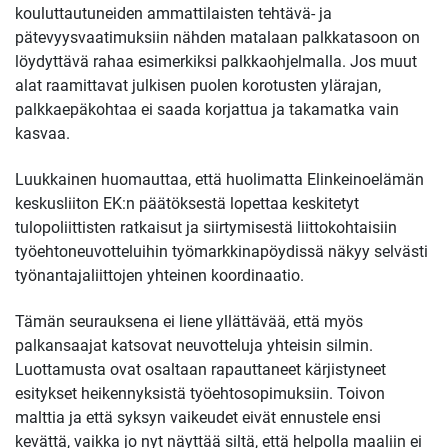
kouluttautuneiden ammattilaisten tehtävä- ja
pätevyysvaatimuksiin nähden matalaan palkkatasoon on
löydyttävä rahaa esimerkiksi palkkaohjelmalla. Jos muut
alat raamittavat julkisen puolen korotusten ylärajan,
palkkaepäkohtaa ei saada korjattua ja takamatka vain
kasvaa.
Luukkainen huomauttaa, että huolimatta Elinkeinoelämän
keskusliiton EK:n päätöksestä lopettaa keskitetyt
tulopoliittisten ratkaisut ja siirtymisestä liittokohtaisiin
työehtoneuvotteluihin työmarkkinapöydissä näkyy selvästi
työnantajaliittojen yhteinen koordinaatio.
Tämän seurauksena ei liene yllättävää, että myös
palkansaajat katsovat neuvotteluja yhteisin silmin.
Luottamusta ovat osaltaan rapauttaneet kärjistyneet
esitykset heikennyksistä työehtosopimuksiin. Toivon
malttia ja että syksyn vaikeudet eivät ennustele ensi
kevättä, vaikka jo nyt näyttää siltä, että helpolla maaliin ei