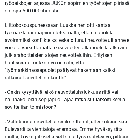
työpaikkojen arjessa JUKOn sopimien työehtojen piirissä
on jopa 600 000 ihmistä.
Liittokokouspuheessaan Luukkainen otti kantaa
työmarkkinailmapiiriin toteamalla, että eri puolilla
avoimmiksi konflikteiksi eskaloitunut neuvottelutilanne ei
voi olla vaikuttamatta ensi vuoden alkupuolella alkaviin
julkisrahoitteisten alojen neuvotteluihin. Erityisen
huolissaan Luukkainen on siitä, että
”työmarkkinaosapuolet päätyvät hakemaan kaikki
ratkaisut sovittelijan kautta”.
- Onkin kysyttävä, eikö neuvotteluhalukkuus riitä vai
haluaako jokin sopijapuoli ajaa ratkaisut tarkoituksella
sovittelijan toimistoon?
- Valtakunnansovittelija on ilmoittanut, ettei kukaan saa
Bulevardilta vientialoja enempää. Emme hyväksy tätä
mallia, koska julkisella sektorilla työskentelevien, pitkään