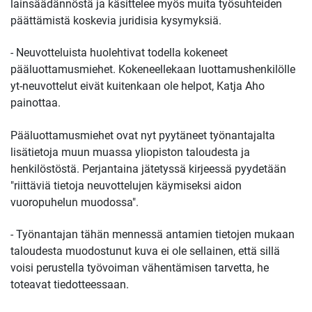
lainsäädännöstä ja käsittelee myös muita työsuhteiden
päättämistä koskevia juridisia kysymyksiä.
- Neuvotteluista huolehtivat todella kokeneet
pääluottamusmiehet. Kokeneellekaan luottamushenkilölle
yt-neuvottelut eivät kuitenkaan ole helpot,
Katja
Aho
painottaa.
Pääluottamusmiehet ovat nyt pyytäneet työnantajalta
lisätietoja muun muassa yliopiston taloudesta ja
henkilöstöstä. Perjantaina jätetyssä kirjeessä pyydetään
"riittäviä tietoja neuvottelujen käymiseksi aidon
vuoropuhelun muodossa".
- Työnantajan tähän mennessä antamien tietojen mukaan
taloudesta muodostunut kuva ei ole sellainen, että sillä
voisi perustella työvoiman vähentämisen tarvetta, he
toteavat tiedotteessaan.