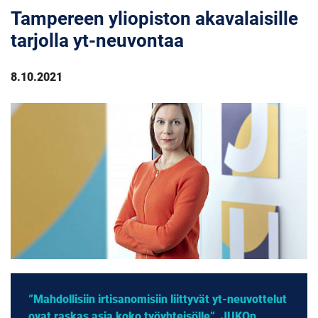
Tampereen yliopiston akavalaisille
tarjolla yt-neuvontaa
8.10.2021
”Mahdollisiin irtisanomisiin liittyvät yt-neuvottelut
ovat raskas asia koko työyhteisölle”, JUKOn