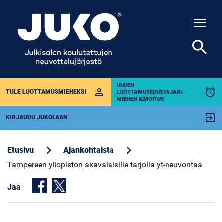
Togg
search
UUDEN
perm_identity
alarm
TULE LUOTTAMUSMIEHEKSI
LUOTTAMUSEDUSTAJAN/-
MIEHEN ILMOITUS
exit_to_app
KIRJAUDU JUKOLAAN
chevron_right
chevron_right
Etusivu
Ajankohtaista
Tampereen yliopiston akavalaisille tarjolla yt-neuvontaa
Jaa