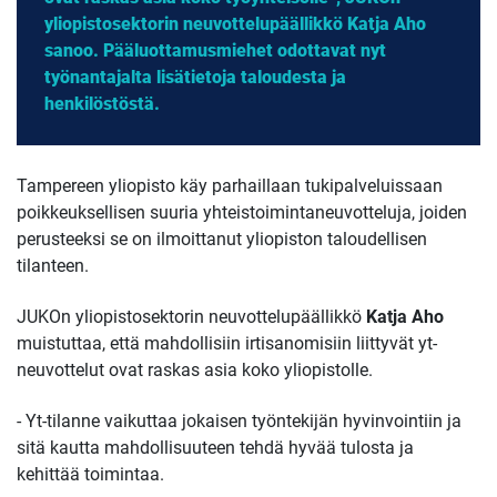
yliopistosektorin neuvottelupäällikkö Katja Aho
sanoo. Pääluottamusmiehet odottavat nyt
työnantajalta lisätietoja taloudesta ja
henkilöstöstä.
Tampereen yliopisto käy parhaillaan tukipalveluissaan
poikkeuksellisen suuria yhteistoimintaneuvotteluja, joiden
perusteeksi se on ilmoittanut yliopiston taloudellisen
tilanteen.
JUKOn yliopistosektorin neuvottelupäällikkö
Katja Aho
muistuttaa, että mahdollisiin irtisanomisiin liittyvät yt-
neuvottelut ovat raskas asia koko yliopistolle.
- Yt-tilanne vaikuttaa jokaisen työntekijän hyvinvointiin ja
sitä kautta mahdollisuuteen tehdä hyvää tulosta ja
kehittää toimintaa.