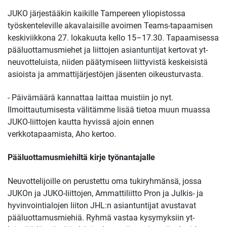
JUKO järjestääkin kaikille Tampereen yliopistossa
työskenteleville akavalaisille avoimen Teams-tapaamisen
keskiviikkona 27. lokakuuta kello 15–17.30. Tapaamisessa
pääluottamusmiehet ja liittojen asiantuntijat kertovat yt-
neuvotteluista, niiden päätymiseen liittyvistä keskeisistä
asioista ja ammattijärjestöjen jäsenten oikeusturvasta.
- Päivämäärä kannattaa laittaa muistiin jo nyt.
Ilmoittautumisesta välitämme lisää tietoa muun muassa
JUKO-liittojen kautta hyvissä ajoin ennen
verkkotapaamista, Aho kertoo.
Pääluottamusmiehiltä kirje työnantajalle
Neuvottelijoille on perustettu oma tukiryhmänsä, jossa
JUKOn ja JUKO-liittojen, Ammattiliitto Pron ja Julkis- ja
hyvinvointialojen liiton JHL:n asiantuntijat avustavat
pääluottamusmiehiä. Ryhmä vastaa kysymyksiin yt-