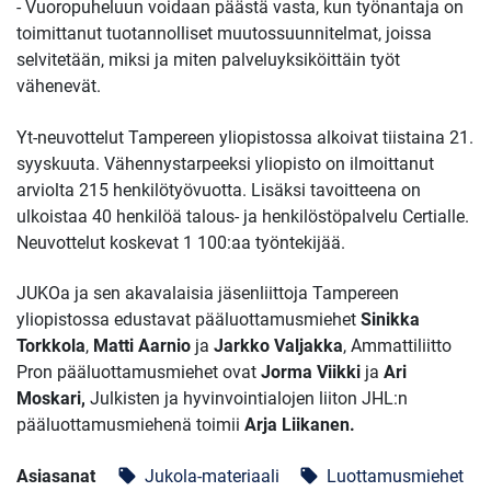
- Vuoropuheluun voidaan päästä vasta, kun työnantaja on
toimittanut tuotannolliset muutossuunnitelmat, joissa
selvitetään, miksi ja miten palveluyksiköittäin työt
vähenevät.
Yt-neuvottelut Tampereen yliopistossa alkoivat tiistaina 21.
syyskuuta. Vähennystarpeeksi yliopisto on ilmoittanut
arviolta 215 henkilötyövuotta. Lisäksi tavoitteena on
ulkoistaa 40 henkilöä talous- ja henkilöstöpalvelu Certialle.
Neuvottelut koskevat 1 100:aa työntekijää.
JUKOa ja sen akavalaisia jäsenliittoja Tampereen
yliopistossa edustavat pääluottamusmiehet
Sinikka
Torkkola
,
Matti Aarnio
ja
Jarkko Valjakka
, Ammattiliitto
Pron pääluottamusmiehet ovat
Jorma Viikki
ja
Ari
Moskari,
Julkisten ja hyvinvointialojen liiton JHL:n
pääluottamusmiehenä toimii
Arja Liikanen.
Asiasanat
Jukola-materiaali
Luottamusmiehet
local_offer
local_offer