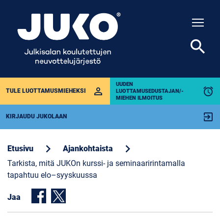
Togg
search
UUDEN
perm_identity
alarm
TULE LUOTTAMUSMIEHEKSI
LUOTTAMUSEDUSTAJAN/-
MIEHEN ILMOITUS
exit_to_app
KIRJAUDU JUKOLAAN
chevron_right
chevron_right
Etusivu
Ajankohtaista
Tarkista, mitä JUKOn kurssi- ja seminaaririntamalla
tapahtuu elo–syyskuussa
Jaa