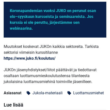
Koronapandemian vuoksi JUKO on perunut osan
elo–syyskuun kursseista ja seminaareista. Jos
kurssia ei ole peruttu, järjestämme sen
webinaarina.
Muutokset koskevat JUKOn kaikkia sektoreita. Tarkista
sektorisi viimeisin kurssitilanne
https://www.juko.fi/koulutus/
JUKOn jäsenyhdistykset/liitot päättävät ja tiedottavat
osaltaan luottamusmieskoulutustensa tilanteesta
jukolaisina luottamusmiehinä toimiville jäsenilleen.
Asiasanat
Jukola-materiaali
Luottamusmiehet
local_offer
local_offer
Lue lisää