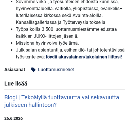
Sovimme virka- ja työsuhteiden ehdoista kunnissa,
hyvinvointialueilla, valtiolla, yliopistoissa, evankelis–
luterilaisessa kirkossa sekä Avainta-aloilla,
Kansallisgalleriassa ja Työterveyslaitoksella.
Työpaikoilla 3 500 luottamusmiestämme edustaa
kaikkien JUKO-liittojen jäseniä.
Missiona hyvinvoiva työelämä.
Julkisalan asiantuntija, esihenkilö- tai johtotehtävissä
työskentelevä:
löydä akavalainen/jukolainen liittosi!
Asiasanat
Luottamusmiehet
local_offer
Lue lisää
Blogi | Tekoälyllä tuottavuutta vai sekavuutta
julkiseen hallintoon?
26.6.2026