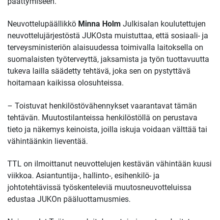
päättymiseen.
Neuvottelupäällikkö
Minna Holm
Julkisalan koulutettujen
neuvottelujärjestöstä JUKOsta muistuttaa, että sosiaali- ja
terveysministeriön alaisuudessa toimivalla laitoksella on
suomalaisten työterveyttä, jaksamista ja työn tuottavuutta
tukeva lailla säädetty tehtävä, joka sen on pystyttävä
hoitamaan kaikissa olosuhteissa.
– Toistuvat henkilöstövähennykset vaarantavat tämän
tehtävän. Muutostilanteissa henkilöstöllä on perustava
tieto ja näkemys keinoista, joilla iskuja voidaan välttää tai
vähintäänkin lieventää.
TTL on ilmoittanut neuvottelujen kestävän vähintään kuusi
viikkoa. Asiantuntija-, hallinto-, esihenkilö- ja
johtotehtävissä työskenteleviä muutosneuvotteluissa
edustaa JUKOn pääluottamusmies.