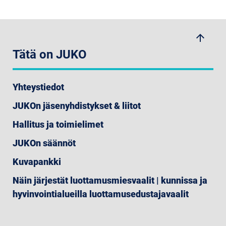
arrow_upwards
Tätä on JUKO
Yhteystiedot
JUKOn jäsenyhdistykset & liitot
Hallitus ja toimielimet
JUKOn säännöt
Kuvapankki
Näin järjestät luottamusmiesvaalit | kunnissa ja
hyvinvointialueilla luottamusedustajavaalit