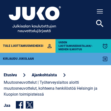
Togg
search
UUDEN
perm_identity
alarm
TULE LUOTTAMUSMIEHEKSI
LUOTTAMUSEDUSTAJAN/-
MIEHEN ILMOITUS
exit_to_app
KIRJAUDU JUKOLAAN
chevron_right
chevron_right
Etusivu
Ajankohtaista
Muutosneuvottelut | Työterveyslaitos aloitti
muutosneuvottelut, kohteena henkilöstöä Helsingin ja
Kuopion toimipisteissä
Jaa