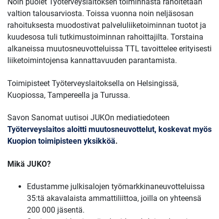
Noin puolet Työterveyslaitoksen toiminnasta rahoitetaan
valtion talousarviosta. Toissa vuonna noin neljäsosan
rahoituksesta muodostivat palveluliiketoiminnan tuotot ja
kuudesosa tuli tutkimustoiminnan rahoittajilta. Torstaina
alkaneissa muutosneuvotteluissa TTL tavoittelee erityisesti
liiketoimintojensa kannattavuuden parantamista.
Toimipisteet Työterveyslaitoksella on Helsingissä,
Kuopiossa, Tampereella ja Turussa.
Savon Sanomat uutisoi JUKOn mediatiedoteen
Työterveyslaitos aloitti muutosneuvottelut, koskevat myös
Kuopion toimipisteen yksikköä
.
Mikä JUKO?
Edustamme julkisalojen työmarkkinaneuvotteluissa
35:tä akavalaista ammattiliittoa, joilla on yhteensä
200 000 jäsentä.