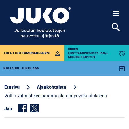
Togg
search
UUDEN
perm_identity
alarm
TULE LUOTTAMUSMIEHEKSI
LUOTTAMUSEDUSTAJAN/-
MIEHEN ILMOITUS
exit_to_app
KIRJAUDU JUKOLAAN
chevron_right
chevron_right
Etusivu
Ajankohtaista
Valtio valmistelee parannusta etätyövakuutukseen
Jaa