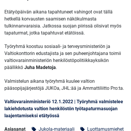
Etätyöpäivän aikana tapahtuneet vahingot ovat tällä
hetkellä korvausten saamisen näkökulmasta
tulkinnanvaraisia. Jatkossa suojan piirissä olisivat myös
tapaturmat, jotka tapahtuvat etätöissä.
Työryhmä koostuu sosiaali- ja terveysministeriön ja
Valtiokonttorin edustajista ja sen puheenjohtajana toimii
valtiovarainministeriön henkilöstöpolitiikkayksikön
päällikkö
Juha Madetoja
.
Valmistelun aikana työryhmä kuulee valtion
pääsopijajärjestöjä JUKOa, JHL:ää ja Ammattiliitto Pro:ta.
Valtiovarainministeriö 12.1.2022 | Työryhmä valmistelee
lakiehdotusta valtion henkilöstön työtapaturmasuojan
laajentamiseksi etätyössä
Asiasanat
Jukola-materiaali
Luottamusmiehet
local_offer
local_offer