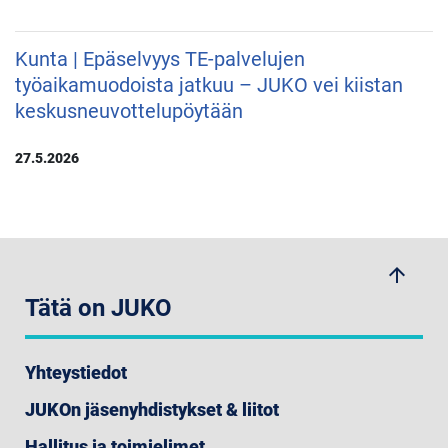
Kunta | Epäselvyys TE-palvelujen
työaikamuodoista jatkuu – JUKO vei kiistan
keskusneuvottelupöytään
27.5.2026
arrow_upwards
Tätä on JUKO
Yhteystiedot
JUKOn jäsenyhdistykset & liitot
Hallitus ja toimielimet