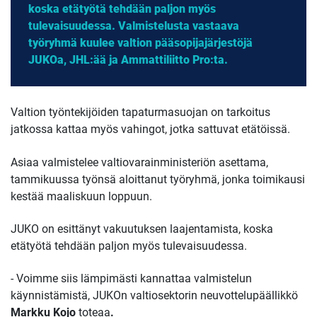
koska etätyötä tehdään paljon myös
tulevaisuudessa. Valmistelusta vastaava
työryhmä kuulee valtion pääsopijajärjestöjä
JUKOa, JHL:ää ja Ammattiliitto Pro:ta.
Valtion työntekijöiden tapaturmasuojan on tarkoitus
jatkossa kattaa myös vahingot, jotka sattuvat etätöissä.
Asiaa valmistelee valtiovarainministeriön asettama,
tammikuussa työnsä aloittanut työryhmä, jonka toimikausi
kestää maaliskuun loppuun.
JUKO on esittänyt vakuutuksen laajentamista, koska
etätyötä tehdään paljon myös tulevaisuudessa.
- Voimme siis lämpimästi kannattaa valmistelun
käynnistämistä, JUKOn valtiosektorin neuvottelupäällikkö
Markku Kojo
toteaa
.