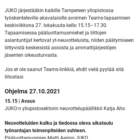
JUKO järjestääkin kaikille Tampereen yliopistossa
työskenteleville akavalaisille avoimen Teams-tapaamisen
keskiviikkona 27. lokakuuta kello 15.15–17.30.
Tapaamisessa pääluottamusmiehet ja liittojen
asiantuntijat kertovat yt-neuvotteluista, niiden päätymiseen
liittyvistä keskeisistä asioista ja ammattijärjestöjen
jäsenten oikeusturvasta.
Jos et ole saanut Teams-linkkiä, ehdit vielä pyytää sitä
liitostasi.
Ohjelma 27.10.2021
15.15 | Avaus
JUKO:n yliopistosektorin neuvottelupäällikkö Katja Aho
Neuvotteluiden kulku ja tiedossa oleva aikataulu
työnantajan toimenpiteiden suhteen.
Pääluottamusmies Matti Aarnio JUKO