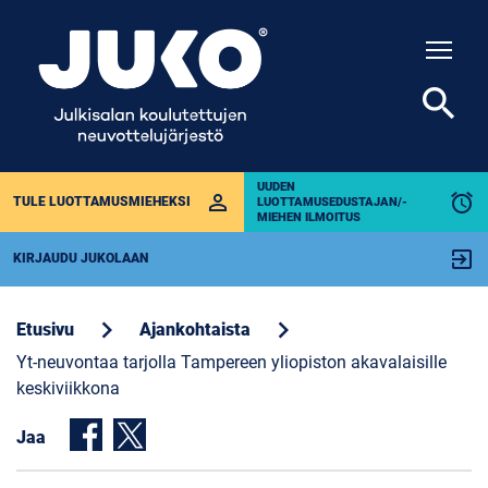
Togg
search
UUDEN
perm_identity
alarm
TULE LUOTTAMUSMIEHEKSI
LUOTTAMUSEDUSTAJAN/-
MIEHEN ILMOITUS
exit_to_app
KIRJAUDU JUKOLAAN
chevron_right
chevron_right
Etusivu
Ajankohtaista
Yt-neuvontaa tarjolla Tampereen yliopiston akavalaisille
keskiviikkona
Jaa