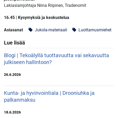
Lakiasiainjohtaja Niina Riipinen, Tradenomit
16.45 | Kysymyksiä ja keskustelua
Asiasanat
Jukola-materiaali
Luottamusmiehet
local_offer
local_offer
Lue lisää
Blogi | Tekoälyllä tuottavuutta vai sekavuutta
julkiseen hallintoon?
26.6.2026
Kunta- ja hyvinvointiala | Drooniuhka ja
palkanmaksu
18.6.2026