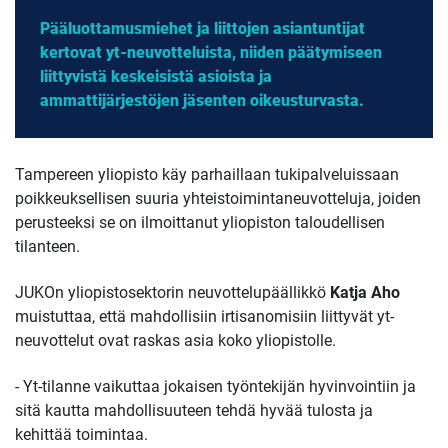
Pääluottamusmiehet ja liittojen asiantuntijat
kertovat yt-neuvotteluista, niiden päätymiseen
liittyvistä keskeisistä asioista ja
ammattijärjestöjen jäsenten oikeusturvasta.
Tampereen yliopisto käy parhaillaan tukipalveluissaan
poikkeuksellisen suuria yhteistoimintaneuvotteluja, joiden
perusteeksi se on ilmoittanut yliopiston taloudellisen
tilanteen.
JUKOn yliopistosektorin neuvottelupäällikkö
Katja Aho
muistuttaa, että mahdollisiin irtisanomisiin liittyvät yt-
neuvottelut ovat raskas asia koko yliopistolle.
- Yt-tilanne vaikuttaa jokaisen työntekijän hyvinvointiin ja
sitä kautta mahdollisuuteen tehdä hyvää tulosta ja
kehittää toimintaa.