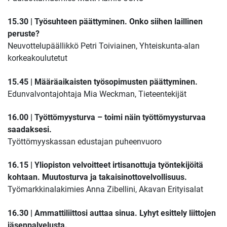
15.30 | Työsuhteen päättyminen. Onko siihen laillinen
peruste?
Neuvottelupäällikkö Petri Toiviainen, Yhteiskunta-alan
korkeakoulutetut
15.45 | Määräaikaisten työsopimusten päättyminen.
Edunvalvontajohtaja Mia Weckman, Tieteentekijät
16.00 | Työttömyysturva – toimi näin työttömyysturvaa
saadaksesi.
Työttömyyskassan edustajan puheenvuoro
16.15 | Yliopiston velvoitteet irtisanottuja työntekijöitä
kohtaan. Muutosturva ja takaisinottovelvollisuus.
Työmarkkinalakimies Anna Zibellini, Akavan Erityisalat
16.30 | Ammattiliittosi auttaa sinua. Lyhyt esittely liittojen
jäsenpalvelusta.