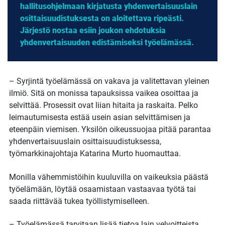
hallitusohjelmaan kirjatusta yhdenvertaisuuslain
osittaisuudistuksesta on aloitettava ripeästi.
Järjestö nostaa esiin joukon ehdotuksia
yhdenvertaisuuden edistämiseksi työelämässä.
– Syrjintä työelämässä on vakava ja valitettavan yleinen
ilmiö. Sitä on monissa tapauksissa vaikea osoittaa ja
selvittää. Prosessit ovat liian hitaita ja raskaita. Pelko
leimautumisesta estää usein asian selvittämisen ja
eteenpäin viemisen. Yksilön oikeussuojaa pitää parantaa
yhdenvertaisuuslain osittaisuudistuksessa,
työmarkkinajohtaja Katarina Murto huomauttaa.
Monilla vähemmistöihin kuuluvilla on vaikeuksia päästä
työelämään, löytää osaamistaan vastaavaa työtä tai
saada riittävää tukea työllistymiselleen.
– Työelämässä tarvitaan lisää tietoa lain velvoitteista,