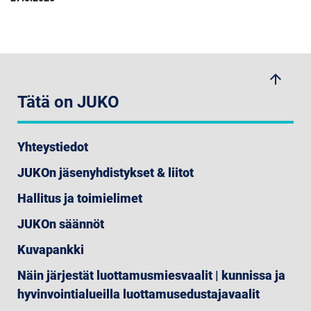
arrow_upwards
Tätä on JUKO
Yhteystiedot
JUKOn jäsenyhdistykset & liitot
Hallitus ja toimielimet
JUKOn säännöt
Kuvapankki
Näin järjestät luottamusmiesvaalit | kunnissa ja
hyvinvointialueilla luottamusedustajavaalit