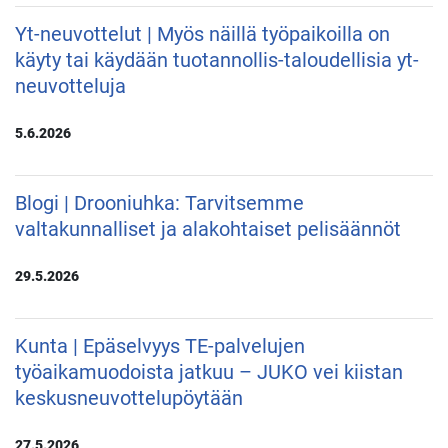
Yt-neuvottelut | Myös näillä työpaikoilla on
käyty tai käydään tuotannollis-taloudellisia yt-
neuvotteluja
5.6.2026
Blogi | Drooniuhka: Tarvitsemme
valtakunnalliset ja alakohtaiset pelisäännöt
29.5.2026
Kunta | Epäselvyys TE-palvelujen
työaikamuodoista jatkuu – JUKO vei kiistan
keskusneuvottelupöytään
27.5.2026