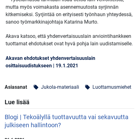
mutta myös voimakasta asennemuutosta syrjinnän
kitkemiseksi. Syrjintää on erityisesti työnhaun yhteydessä,
sanoo työmarkkinajohtaja Katarina Murto.
Akava katsoo, että yhdenvertaisuuslain arviointihankkeen
tuottamat ehdotukset ovat hyvä pohja lain uudistamiselle.
Akavan ehdotukset yhdenvertaisuuslain
osittaisuudistukseen | 19.1.2021
Asiasanat
Jukola-materiaali
Luottamusmiehet
local_offer
local_offer
Lue lisää
Blogi | Tekoälyllä tuottavuutta vai sekavuutta
julkiseen hallintoon?