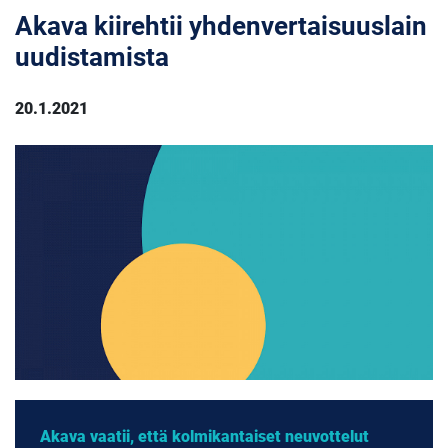
Akava kiirehtii yhdenvertaisuuslain
uudistamista
20.1.2021
Akava vaatii, että kolmikantaiset neuvottelut