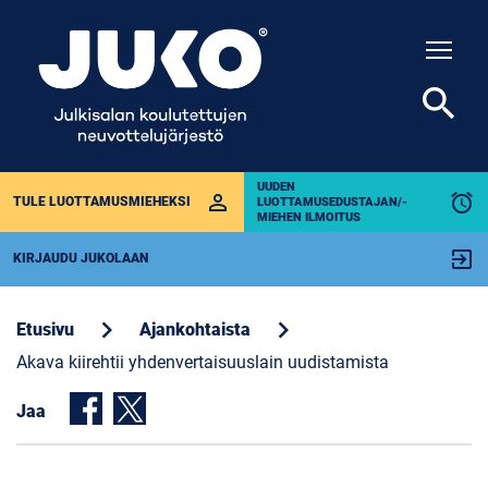
Togg
search
UUDEN
perm_identity
alarm
TULE LUOTTAMUSMIEHEKSI
LUOTTAMUSEDUSTAJAN/-
MIEHEN ILMOITUS
exit_to_app
KIRJAUDU JUKOLAAN
chevron_right
chevron_right
Etusivu
Ajankohtaista
Akava kiirehtii yhdenvertaisuuslain uudistamista
Jaa