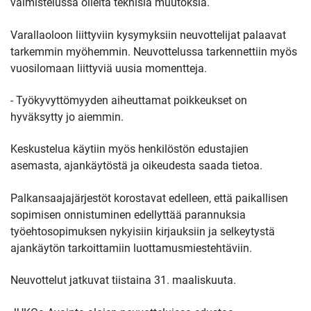
valmistelussa olleita teknisiä muutoksia.
Varallaoloon liittyviin kysymyksiin neuvottelijat palaavat
tarkemmin myöhemmin. Neuvottelussa tarkennettiin myös
vuosilomaan liittyviä uusia momentteja.
- Työkyvyttömyyden aiheuttamat poikkeukset on
hyväksytty jo aiemmin.
Keskustelua käytiin myös henkilöstön edustajien
asemasta, ajankäytöstä ja oikeudesta saada tietoa.
Palkansaajajärjestöt korostavat edelleen, että paikallisen
sopimisen onnistuminen edellyttää parannuksia
työehtosopimuksen nykyisiin kirjauksiin ja selkeytystä
ajankäytön tarkoittamiin luottamusmiestehtäviin.
Neuvottelut jatkuvat tiistaina 31. maaliskuuta.