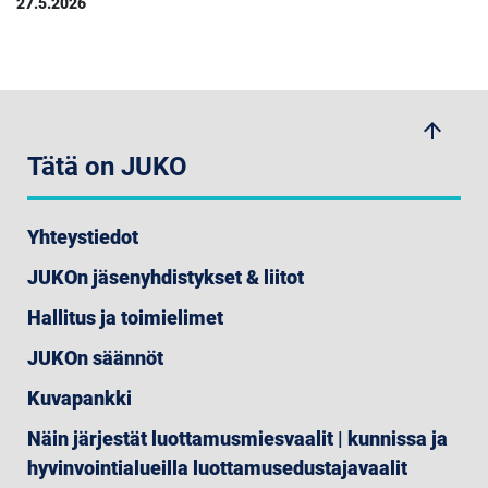
27.5.2026
arrow_upwards
Tätä on JUKO
Yhteystiedot
JUKOn jäsenyhdistykset & liitot
Hallitus ja toimielimet
JUKOn säännöt
Kuvapankki
Näin järjestät luottamusmiesvaalit | kunnissa ja
hyvinvointialueilla luottamusedustajavaalit