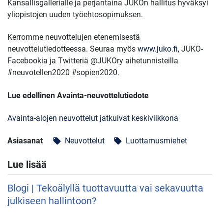
Kansallisgallerialle ja perjantaina JUKOn hallitus hyväksyi
yliopistojen uuden työehtosopimuksen.
Kerromme neuvottelujen etenemisestä
neuvottelutiedotteessa. Seuraa myös
www.juko.fi
, JUKO-
Facebookia ja Twitteriä @JUKOry aihetunnisteilla
#neuvotellen2020 #sopien2020.
Lue edellinen Avainta-neuvottelutiedote
Avainta-alojen neuvottelut jatkuivat keskiviikkona
Asiasanat
Neuvottelut
Luottamusmiehet
local_offer
local_offer
Lue lisää
Blogi | Tekoälyllä tuottavuutta vai sekavuutta
julkiseen hallintoon?