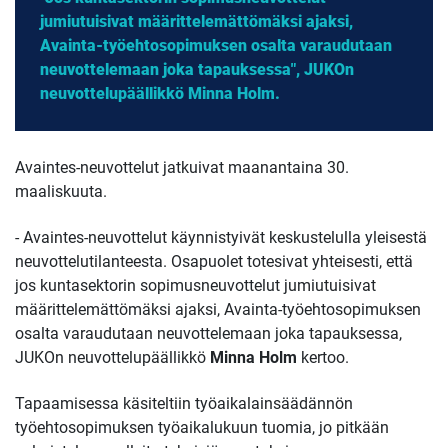
jumiutuisivat määrittelemättömäksi ajaksi,
Avainta-työehtosopimuksen osalta varaudutaan
neuvottelemaan joka tapauksessa", JUKOn
neuvottelupäällikkö Minna Holm.
Avaintes-neuvottelut jatkuivat maanantaina 30.
maaliskuuta.
- Avaintes-neuvottelut käynnistyivät keskustelulla yleisestä
neuvottelutilanteesta. Osapuolet totesivat yhteisesti, että
jos kuntasektorin sopimusneuvottelut jumiutuisivat
määrittelemättömäksi ajaksi, Avainta-työehtosopimuksen
osalta varaudutaan neuvottelemaan joka tapauksessa,
JUKOn neuvottelupäällikkö
Minna Holm
kertoo.
Tapaamisessa käsiteltiin työaikalainsäädännön
työehtosopimuksen työaikalukuun tuomia, jo pitkään