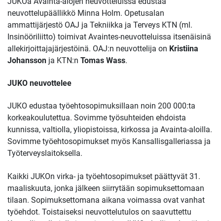
JUKOa Avainta-alojen neuvotteluissa edustaa
neuvottelupäällikkö
Minna Holm. Opetusalan
ammattijärjestö OAJ ja Tekniikka ja Terveys KTN (ml.
Insinööriliitto) toimivat Avaintes-neuvotteluissa itsenäisinä
allekirjoittajajärjestöinä. OAJ:n neuvottelija on
Kristiina
Johansson
ja KTN:n
Tomas Wass
.
JUKO neuvottelee
JUKO edustaa työehtosopimuksillaan noin 200 000:ta
korkeakoulutettua. Sovimme työsuhteiden ehdoista
kunnissa, valtiolla, yliopistoissa, kirkossa ja Avainta-aloilla.
Sovimme työehtosopimukset myös Kansallisgalleriassa ja
Työterveyslaitoksella.
Kaikki JUKOn virka- ja työehtosopimukset päättyvät 31.
maaliskuuta, jonka jälkeen siirrytään sopimuksettomaan
tilaan. Sopimuksettomana aikana voimassa ovat vanhat
työehdot. Toistaiseksi neuvottelutulos on saavuttettu