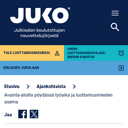
Togg
search
UUDEN
perm_identity
alarm
TULE LUOTTAMUSMIEHEKSI
LUOTTAMUSEDUSTAJAN/-
MIEHEN ILMOITUS
exit_to_app
KIRJAUDU JUKOLAAN
chevron_right
chevron_right
Etusivu
Ajankohtaista
Avainta-aloilla pöydässä työaika ja luottamusmiesten
asema
Jaa