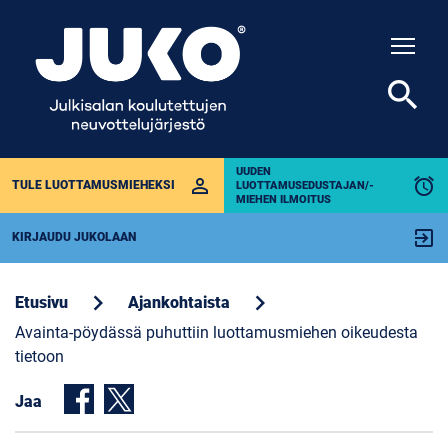
Togg
search
UUDEN
perm_identity
alarm
TULE LUOTTAMUSMIEHEKSI
LUOTTAMUSEDUSTAJAN/-
MIEHEN ILMOITUS
exit_to_app
KIRJAUDU JUKOLAAN
chevron_right
chevron_right
Etusivu
Ajankohtaista
Avainta-pöydässä puhuttiin luottamusmiehen oikeudesta
tietoon
Jaa