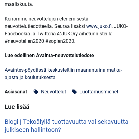
maaliskuuta.
Kerromme neuvottelujen etenemisestä
neuvottelutiedotteella. Seuraa lisäksi
www.juko.fi
, JUKO-
Facebookia ja Twitteriä @JUKOry aihetunnisteilla
#neuvotellen2020 #sopien2020.
Lue edellinen Avainta-neuvottelutiedote
Avaintes-pöydässä keskusteltiin maanantaina matka-
ajasta ja koulutuksesta
Asiasanat
Neuvottelut
Luottamusmiehet
local_offer
local_offer
Lue lisää
Blogi | Tekoälyllä tuottavuutta vai sekavuutta
julkiseen hallintoon?