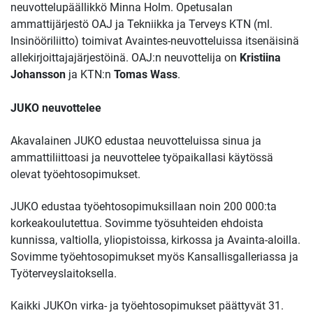
neuvottelupäällikkö
Minna Holm. Opetusalan
ammattijärjestö OAJ ja Tekniikka ja Terveys KTN (ml.
Insinööriliitto) toimivat Avaintes-neuvotteluissa itsenäisinä
allekirjoittajajärjestöinä. OAJ:n neuvottelija on
Kristiina
Johansson
ja KTN:n
Tomas Wass
.
JUKO neuvottelee
Akavalainen JUKO edustaa neuvotteluissa sinua ja
ammattiliittoasi ja neuvottelee työpaikallasi käytössä
olevat työehtosopimukset.
JUKO edustaa työehtosopimuksillaan noin 200 000:ta
korkeakoulutettua. Sovimme työsuhteiden ehdoista
kunnissa, valtiolla, yliopistoissa, kirkossa ja Avainta-aloilla.
Sovimme työehtosopimukset myös Kansallisgalleriassa ja
Työterveyslaitoksella.
Kaikki JUKOn virka- ja työehtosopimukset päättyvät 31.