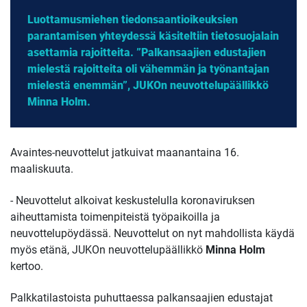
Luottamusmiehen tiedonsaantioikeuksien
parantamisen yhteydessä käsiteltiin tietosuojalain
asettamia rajoitteita. ”Palkansaajien edustajien
mielestä rajoitteita oli vähemmän ja työnantajan
mielestä enemmän”, JUKOn neuvottelupäällikkö
Minna Holm.
Avaintes-neuvottelut jatkuivat maanantaina 16.
maaliskuuta.
- Neuvottelut alkoivat keskustelulla koronaviruksen
aiheuttamista toimenpiteistä työpaikoilla ja
neuvottelupöydässä. Neuvottelut on nyt mahdollista käydä
myös etänä, JUKOn neuvottelupäällikkö
Minna Holm
kertoo.
Palkkatilastoista puhuttaessa palkansaajien edustajat