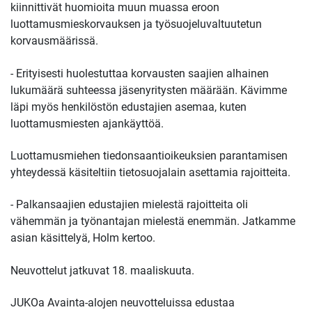
kiinnittivät huomioita muun muassa eroon
luottamusmieskorvauksen ja työsuojeluvaltuutetun
korvausmäärissä.
- Erityisesti huolestuttaa korvausten saajien alhainen
lukumäärä suhteessa jäsenyritysten määrään. Kävimme
läpi myös henkilöstön edustajien asemaa, kuten
luottamusmiesten ajankäyttöä.
Luottamusmiehen tiedonsaantioikeuksien parantamisen
yhteydessä käsiteltiin tietosuojalain asettamia rajoitteita.
- Palkansaajien edustajien mielestä rajoitteita oli
vähemmän ja työnantajan mielestä enemmän. Jatkamme
asian käsittelyä, Holm kertoo.
Neuvottelut jatkuvat 18. maaliskuuta.
JUKOa Avainta-alojen neuvotteluissa edustaa