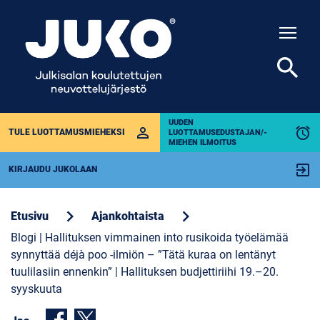
Togg
search
UUDEN
perm_identity
alarm
TULE LUOTTAMUSMIEHEKSI
LUOTTAMUSEDUSTAJAN/-
MIEHEN ILMOITUS
exit_to_app
KIRJAUDU JUKOLAAN
chevron_right
chevron_right
Etusivu
Ajankohtaista
Blogi | Hallituksen vimmainen into rusikoida työelämää
synnyttää déjà poo -ilmiön – ”Tätä kuraa on lentänyt
tuulilasiin ennenkin” | Hallituksen budjettiriihi 19.–20.
syyskuuta