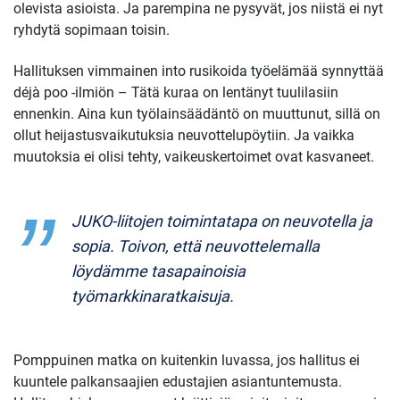
olevista asioista. Ja parempina ne pysyvät, jos niistä ei nyt
ryhdytä sopimaan toisin.
Hallituksen vimmainen into rusikoida työelämää synnyttää
déjà poo -ilmiön – Tätä kuraa on lentänyt tuulilasiin
ennenkin. Aina kun työlainsäädäntö on muuttunut, sillä on
ollut heijastusvaikutuksia neuvottelupöytiin. Ja vaikka
muutoksia ei olisi tehty, vaikeuskertoimet ovat kasvaneet.
JUKO-liitojen toimintatapa on neuvotella ja
sopia. Toivon, että neuvottelemalla
löydämme tasapainoisia
työmarkkinaratkaisuja.
Pomppuinen matka on kuitenkin luvassa, jos hallitus ei
kuuntele palkansaajien edustajien asiantuntemusta.