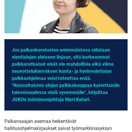
Jos palkankorotusten enimmäistaso sidotaan
vientialojen yleiseen linjaan, sitä korkeammat
palkkaratkaisut eivät ole mahdollisia eikä viime
neuvottelukierroksen kunta- ja hyvinvointialan
palkkaohjelmaa voisi toteuttaa enää.
"Naisvaltaisten alojen palkkakuoppaa kaivettaisiin
tulevaisuudessa vielä syvemmälle", kirjoittaa
JUKOn toiminnanjohtaja Mari Keturi.
Palkansaajan asemaa heikentävät
hallitusohjelmakirjaukset saivat työmarkkinasyksyn