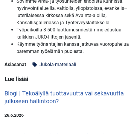
Sovimme virka- ja työsuhteiden ehdoista kunnissa,
hyvinvointialueilla, valtiolla, yliopistoissa, evankelis–
luterilaisessa kirkossa sekä Avainta-aloilla,
Kansallisgalleriassa ja Työterveyslaitoksella.
Työpaikoilla 3 500 luottamusmiestämme edustaa
kaikkien JUKO-liittojen jäseniä.
Käymme työnantajien kanssa jatkuvaa vuoropuhelua
paremman työelämän puolesta.
Asiasanat
Jukola-materiaali
local_offer
Lue lisää
Blogi | Tekoälyllä tuottavuutta vai sekavuutta
julkiseen hallintoon?
26.6.2026