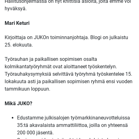
Hallitusohjelmassa on nyt kriittisiä asioita, joita emme voi
hyväksyä.
Mari Keturi
Kirjoittaja on JUKOn toiminnanjohtaja. Blogi on julkaistu
25. elokuuta.
Työrauhan ja paikallisen sopimisen osalta
kolmikantatyöryhmät ovat aloittaneet työskentelyn.
Työrauhakysymyksiä selvittävä työryhmä työskentelee 15.
lokakuuta asti ja paikallisen sopimisen ryhmä ensi vuoden
tammikuun loppuun.
Mikä JUKO?
Edustamme julkisalojen työmarkkinaneuvotteluissa
35:tä akavalaista ammattiliittoa, joilla on yhteensä
200 000 jäsentä.