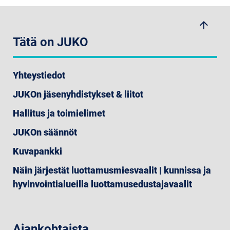
arrow_upwards
Tätä on JUKO
Yhteystiedot
JUKOn jäsenyhdistykset & liitot
Hallitus ja toimielimet
JUKOn säännöt
Kuvapankki
Näin järjestät luottamusmiesvaalit | kunnissa ja
hyvinvointialueilla luottamusedustajavaalit
Ajankohtaista