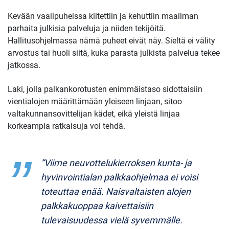
Kevään vaalipuheissa kiitettiin ja kehuttiin maailman
parhaita julkisia palveluja ja niiden tekijöitä.
Hallitusohjelmassa nämä puheet eivät näy. Sieltä ei välity
arvostus tai huoli siitä, kuka parasta julkista palvelua tekee
jatkossa.
Laki, jolla palkankorotusten enimmäistaso sidottaisiin
vientialojen määrittämään yleiseen linjaan, sitoo
valtakunnansovittelijan kädet, eikä yleistä linjaa
korkeampia ratkaisuja voi tehdä.
”Viime neuvottelukierroksen kunta- ja
hyvinvointialan palkkaohjelmaa ei voisi
toteuttaa enää. Naisvaltaisten alojen
palkkakuoppaa kaivettaisiin
tulevaisuudessa vielä syvemmälle.