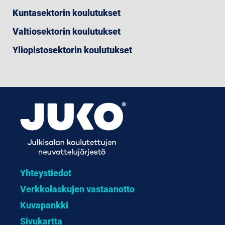
Kuntasektorin koulutukset
Valtiosektorin koulutukset
Yliopistosektorin koulutukset
Yhteystiedot
Verkkolaskujen vastaanotto
Kuvapankki
Sivukartta