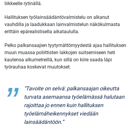
liikkeelle rytinällä.
Hallituksen työlainsäädäntövalmistelu on alkanut
vauhdilla ja laadukkaan lainvalmistelun näkökulmasta
erittäin epärealistisella aikataululla.
Pelko palkansaajien tyytymättömyydestä ajaa hallituksen
muun muassa poliittisten lakkojen suitsemiseen heti
kautensa alkumetreillä, kun sillä on kiire saada läpi
työrauhaa koskevat muutokset.
”Tavoite on selvä: palkansaajan oikeutta
turvata asemaansa työelämässä halutaan
rajoittaa jo ennen kuin hallituksen
työelämäheikennykset viedään
lainsäädäntöön.”