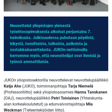
Neuvottelut yliopistojen yleisestä
työehtosopimuksesta alkoivat perjantaina 7.
helmikuuta. Julkisuudessa puhutaan pöydistä,
kikystä, tavoitteista, talkoista, palkoista ja
vastakkainasettelusta. JUKOn nettisivuilla
kerromme myös, että neuvottelijat ovat ihmisiä ja
työnsä ammattilaisia.
JUKOn yliopistosektorilla neuvottelevat neuvottelupäällikkö
Katja Aho
(JUKO), toiminnanjohtaja
Tarja Niemelä
(Professoriliitto) sekä yliopistoasiamies
Hanna Tanskanen
(OAJ), neuvottelupäällikkö
Petri Toiviainen
(Yhteiskunta-
alan korkeakoulutetut) ja edunvalvontajohtaja
Mia
Weckman
(Tieteentekijöiden liitto).