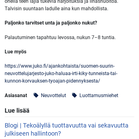
ohella teen lajia tukevia harjoituksia ja lihashuoltoa.
Talvisin suuntaan ladulle aina kun mahdollista.
Paljonko tarvitset unta ja paljonko nukut?
Palautuminen tapahtuu levossa, nukun 7–8 tuntia.
Lue myös
https://www.juko.fi/ajankohtaista/suomen-suurin-
neuvottelujarjesto-juko-haluaa-irti-kiky-tunneista-tai-
kunnon-korvauksen-tyoajan-pidennyksesta/
Asiasanat
Neuvottelut
Luottamusmiehet
local_offer
local_offer
Lue lisää
Blogi | Tekoälyllä tuottavuutta vai sekavuutta
julkiseen hallintoon?