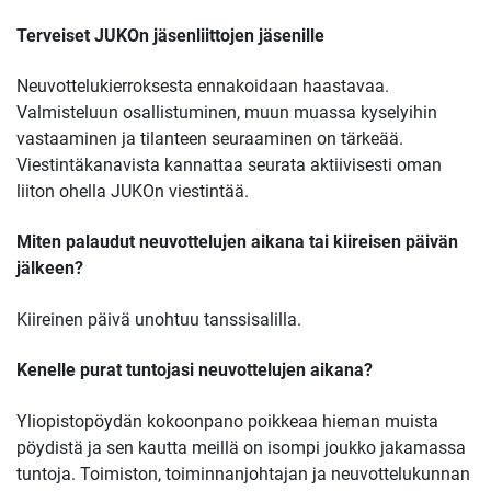
T
erveiset JUKOn jäsenliittojen jäsenille
Neuvottelukierroksesta ennakoidaan haastavaa.
Valmisteluun osallistuminen, muun muassa kyselyihin
vastaaminen ja tilanteen seuraaminen on tärkeää.
Viestintäkanavista kannattaa seurata aktiivisesti oman
liiton ohella JUKOn viestintää.
Miten palaudut neuvottelujen aikana tai kiireisen päivän
jälkeen?
Kiireinen päivä unohtuu tanssisalilla.
Kenelle purat tuntojasi neuvottelujen aikana?
Yliopistopöydän kokoonpano poikkeaa hieman muista
pöydistä ja sen kautta meillä on isompi joukko jakamassa
tuntoja. Toimiston, toiminnanjohtajan ja neuvottelukunnan