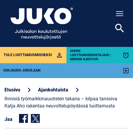
Togg
search
UUDEN
perm_identity
alarm
TULE LUOTTAMUSMIEHEKSI
LUOTTAMUSEDUSTAJAN/-
MIEHEN ILMOITUS
exit_to_app
KIRJAUDU JUKOLAAN
chevron_right
chevron_right
Etusivu
Ajankohtaista
Ihmisiä työmarkkinauutisten takana – kilpaa tanssiva
Katja Aho rakentaa neuvottelupöydässä luottamusta
Jaa