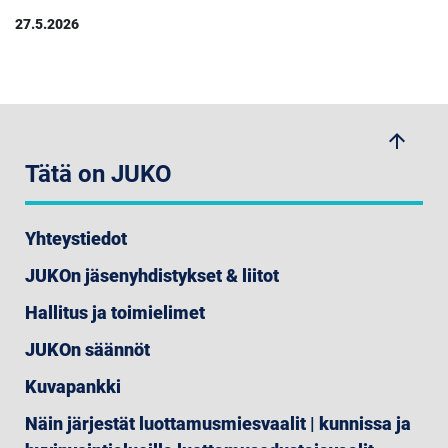
27.5.2026
arrow_upwards
Tätä on JUKO
Yhteystiedot
JUKOn jäsenyhdistykset & liitot
Hallitus ja toimielimet
JUKOn säännöt
Kuvapankki
Näin järjestät luottamusmiesvaalit | kunnissa ja