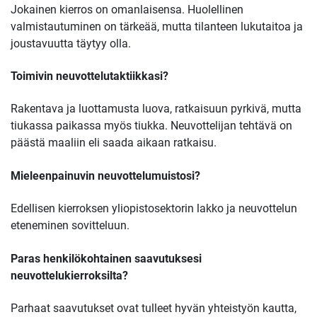
Jokainen kierros on omanlaisensa. Huolellinen
valmistautuminen on tärkeää, mutta tilanteen lukutaitoa ja
joustavuutta täytyy olla.
Toimivin neuvottelutaktiikkasi?
Rakentava ja luottamusta luova, ratkaisuun pyrkivä, mutta
tiukassa paikassa myös tiukka. Neuvottelijan tehtävä on
päästä maaliin eli saada aikaan ratkaisu.
M
ieleenpainuvin neuvottelumuistosi?
Edellisen kierroksen yliopistosektorin lakko ja neuvottelun
eteneminen sovitteluun.
P
aras henkilökohtainen saavutuksesi
neuvottelukierroksilta?
Parhaat saavutukset ovat tulleet hyvän yhteistyön kautta,