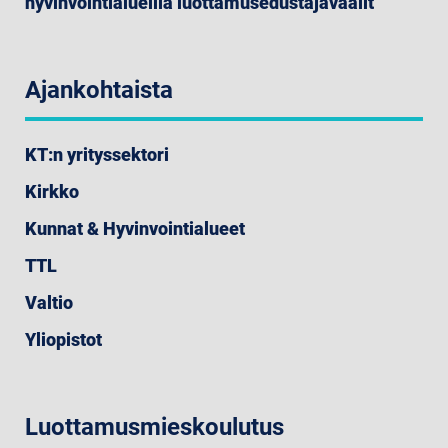
hyvinvointialueilla luottamusedustajavaalit
Ajankohtaista
KT:n yrityssektori
Kirkko
Kunnat & Hyvinvointialueet
TTL
Valtio
Yliopistot
Luottamusmieskoulutus