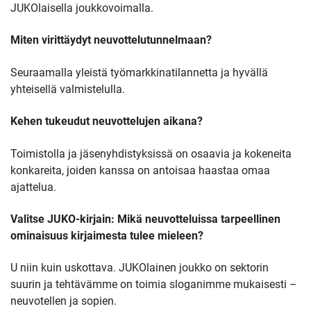
JUKOlaisella joukkovoimalla.
Miten virittäydyt neuvottelutunnelmaan?
Seuraamalla yleistä työmarkkinatilannetta ja hyvällä
yhteisellä valmistelulla.
Kehen tukeudut neuvottelujen aikana?
Toimistolla ja jäsenyhdistyksissä on osaavia ja kokeneita
konkareita, joiden kanssa on antoisaa haastaa omaa
ajattelua.
Valitse JUKO-kirjain:
Mikä neuvotteluissa tarpeellinen
ominaisuus kirjaimesta tulee mieleen?
U niin kuin uskottava. JUKOlainen joukko on sektorin
suurin ja tehtävämme on toimia sloganimme mukaisesti –
neuvotellen ja sopien.