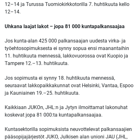
12–14 ja Turussa Tuomiokirkkotorilla 7. huhtikuuta kello
12–14.
Uhkana laajat lakot – jopa 81 000 kuntapalkansaajaa
Jos kunta-alan 425 000 palkansaajan uudesta virka- ja
työehtosopimuksesta ei synny sopua ensi maanantaihin
11. huhtikuuta mennessä, lakkovuorossa ovat Kuopio ja
Tampere 12.–13. huhtikuuta.
Jos sopimusta ei synny 18. huhtikuuta mennessä,
seuraavat lakkopaikkakunnat ovat Helsinki, Vantaa, Espoo
ja Kauniainen 19.–25. huhtikuuta.
Kaikkiaan JUKOn, JHL:n ja Jytyn ilmoittamat lakonuhat
koskevat jopa 81 000:ta kuntapalkansaajaa.
Kuntasektorilla sopimuksista neuvottelevat palkansaajien
pääsopijajärjestöt JUKO, Julkisen alan unioni JAU (JHL,