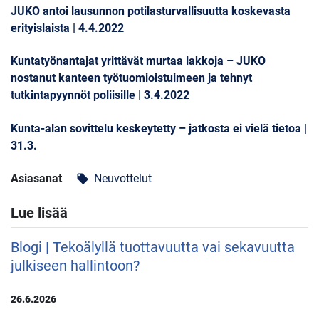
JUKO antoi lausunnon potilasturvallisuutta koskevasta
erityislaista | 4.4.2022
Kuntatyönantajat yrittävät murtaa lakkoja – JUKO
nostanut kanteen työtuomioistuimeen ja tehnyt
tutkintapyynnöt poliisille | 3.4.2022
Kunta-alan sovittelu keskeytetty – jatkosta ei vielä tietoa |
31.3.
Asiasanat
Neuvottelut
local_offer
Lue lisää
Blogi | Tekoälyllä tuottavuutta vai sekavuutta
julkiseen hallintoon?
26.6.2026