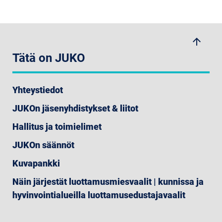
arrow_upwards
Tätä on JUKO
Yhteystiedot
JUKOn jäsenyhdistykset & liitot
Hallitus ja toimielimet
JUKOn säännöt
Kuvapankki
Näin järjestät luottamusmiesvaalit | kunnissa ja
hyvinvointialueilla luottamusedustajavaalit