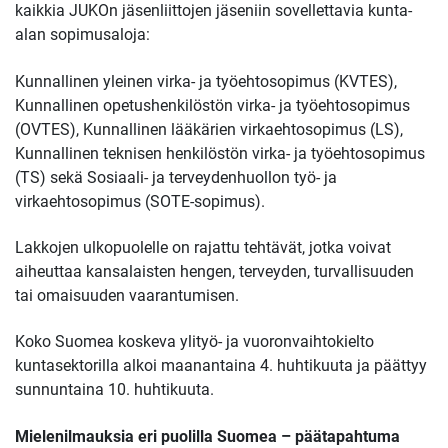
kaikkia JUKOn jäsenliittojen jäseniin sovellettavia kunta-
alan sopimusaloja:
Kunnallinen yleinen virka- ja työehtosopimus (KVTES),
Kunnallinen opetushenkilöstön virka- ja työehtosopimus
(OVTES), Kunnallinen lääkärien virkaehtosopimus (LS),
Kunnallinen teknisen henkilöstön virka- ja työehtosopimus
(TS) sekä Sosiaali- ja terveydenhuollon työ- ja
virkaehtosopimus (SOTE-sopimus).
Lakkojen ulkopuolelle on rajattu tehtävät, jotka voivat
aiheuttaa kansalaisten hengen, terveyden, turvallisuuden
tai omaisuuden vaarantumisen.
Koko Suomea koskeva ylityö- ja vuoronvaihtokielto
kuntasektorilla alkoi maanantaina 4. huhtikuuta ja päättyy
sunnuntaina 10. huhtikuuta.
Mielenilmauksia eri puolilla Suomea – päätapahtuma