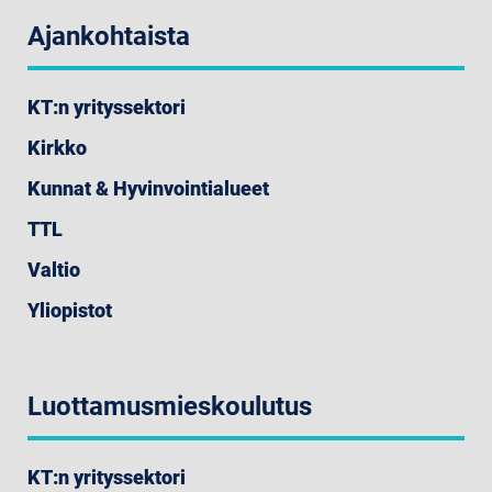
Ajankohtaista
KT:n yrityssektori
Kirkko
Kunnat & Hyvinvointialueet
TTL
Valtio
Yliopistot
Luottamusmieskoulutus
KT:n yrityssektori