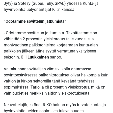
Jyty) ja Sote ry (Super, Tehy, SPAL) yhdessä Kunta- ja
hyvinvointialuetyönantajat KT:n kanssa.
”Odotamme sovittelun jatkumista”
- Odotamme sovittelun jatkumista. Tavoitteemme on
vähintään 2 prosentin yleiskorotus tälle vuodelle ja
monivuotinen palkkaohjelma korjaamaan kunta-alan
palkkojen jälkeenjääneisyyttä verrattuna yksityiseen
sektoriin,
Olli Luukkainen
sanoo.
Valtakunnansovittelijan viime viikolla antamassa
sovintoesityksessä palkankorotukset olivat heikompia kuin
valtion ja kirkon sektoreilla tänä keväänä tehdyissä
sopimuksissa. Tarjolla oli prosentin yleiskorotus, mikä on
vain puolet esimerkiksi valtion yleiskorotuksesta.
Neuvottelujärjestönä JUKO haluaa myös turvata kunta- ja
hyvinvointialueiden sopimisen tulevaisuuden.