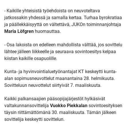
- Kaikille yhteisistä työehdoista on neuvoteltava
jatkossakin yhdessä ja samalla kertaa. Turhaa byrokratiaa
ja päällekkäisyyttä on vältettävä, JUKOn toiminnanjohtaja
Maria Löfgren
huomauttaa.
- Osa lakoista on edelleen mahdollista välttää, jos sovittelu
lähtee jälleen liikkeelle ja seuraava sovintoesitys kelpaa
kiistan kaikille osapuolille.
Kunta- ja hyvinvointialuetyönantajat KT keskeytti kunta-
alan sopimusneuvottelut maanantaina 28. helmikuuta.
Sovitteluun neuvottelut siirtyivät 7. maaliskuuta.
Kaikki palkansaajien pääsopijajärjestöt hylkäsivät
valtakunnansovittelija
Vuokko Piekkalan
sovintoesityksen
täysin riittämättömänä 30. maaliskuuta. Tämän jälkeen
sovittelija keskeytti sovittelun.