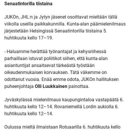
Senaatintorilla tiistaina
JUKOn, JHL:n ja Jytyn jäsenet osoittavat mieltään tällä
viikolla useilla paikkakunnilla. Kunta-alan päämielenilmaus
järjestetään Helsingissä Senaatintorilla tiistaina
5.
huhtikuuta kello 17–19.
- Haluamme herättää työnantajat ja kehysriihessä
parhaillaan istuvat poliitikot siihen, että kunta-alan
asiantuntijat ansaitsevat tärkeästä työstään
oikeudenmukaisen korvauksen. Tätä väkemme on
odottanut vuosia. Enää emme odota, JUKOn hallituksen
puheenjohtaja
Olli Luukkainen
painottaa.
Jyväskylässä mielenilmaus kaupungintaloa vastapäätä 6.
huhtikuuta kello 12–14. Rovaniemellä
Lordin aukiolla 6.
huhtikuuta kello 12–14.
Oulussa mieltä ilmaistaan Rotuaarilla 6. huhtikuuta kello