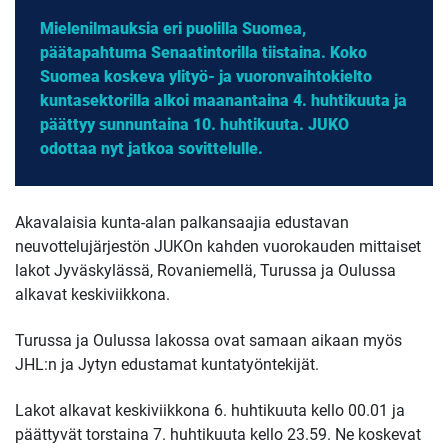
Mielenilmauksia eri puolilla Suomea,
päätapahtuma Senaatintorilla tiistaina. Koko
Suomea koskeva ylityö- ja vuoronvaihtokielto
kuntasektorilla alkoi maanantaina 4. huhtikuuta ja
päättyy sunnuntaina 10. huhtikuuta. JUKO
odottaa nyt jatkoa sovittelulle.
Akavalaisia kunta-alan palkansaajia edustavan
neuvottelujärjestön JUKOn kahden vuorokauden mittaiset
lakot Jyväskylässä, Rovaniemellä, Turussa ja Oulussa
alkavat keskiviikkona.
Turussa ja Oulussa lakossa ovat samaan aikaan myös
JHL:n ja Jytyn edustamat kuntatyöntekijät.
Lakot alkavat keskiviikkona 6. huhtikuuta kello 00.01 ja
päättyvät torstaina 7. huhtikuuta kello 23.59. Ne koskevat