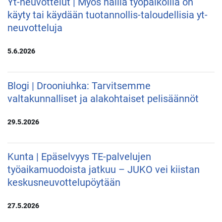
Yt-neuvottelut | Myös näillä työpaikoilla on
käyty tai käydään tuotannollis-taloudellisia yt-
neuvotteluja
5.6.2026
Blogi | Drooniuhka: Tarvitsemme
valtakunnalliset ja alakohtaiset pelisäännöt
29.5.2026
Kunta | Epäselvyys TE-palvelujen
työaikamuodoista jatkuu – JUKO vei kiistan
keskusneuvottelupöytään
27.5.2026