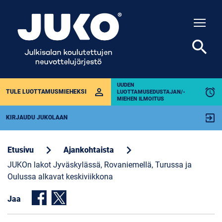
Togg
search
UUDEN
perm_identity
alarm
TULE LUOTTAMUSMIEHEKSI
LUOTTAMUSEDUSTAJAN/-
MIEHEN ILMOITUS
exit_to_app
KIRJAUDU JUKOLAAN
chevron_right
chevron_right
Etusivu
Ajankohtaista
JUKOn lakot Jyväskylässä, Rovaniemellä, Turussa ja
Oulussa alkavat keskiviikkona
Jaa