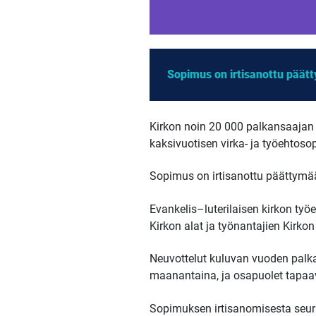
Sopimus on irtisanottu päät
Kirkon noin 20 000 palkansaajan 
kaksivuotisen virka- ja työehtos
Sopimus on irtisanottu päättymää
Evankelis–luterilaisen kirkon työ
Kirkon alat ja työnantajien Kirko
Neuvottelut kuluvan vuoden palkan
maanantaina, ja osapuolet tapaavat
Sopimuksen irtisanomisesta seura