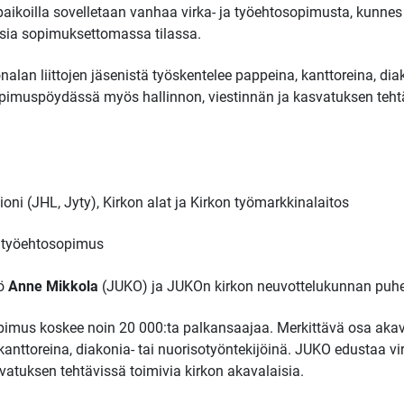
öpaikoilla sovelletaan vanhaa virka- ja työehtosopimusta, kunn
lisia sopimuksettomassa tilassa.
alan liittojen jäsenistä työskentelee pappeina, kanttoreina, diak
pimuspöydässä myös hallinnon, viestinnän ja kasvatuksen tehtä
oni (JHL, Jyty), Kirkon alat ja Kirkon työmarkkinalaitos
ja työehtosopimus
kö
Anne Mikkola
(JUKO) ja JUKOn kirkon neuvottelukunnan puh
opimus koskee noin 20 000:ta palkansaajaa. Merkittävä osa akava
 kanttoreina, diakonia- tai nuorisotyöntekijöinä. JUKO edustaa 
vatuksen tehtävissä toimivia kirkon akavalaisia.