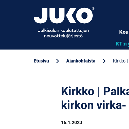
Kou
KT:n 
chevron_right
chevron_right
Etusivu
Ajankohtaista
Kirkko |
Kirkko | Palk
kirkon virka
16.1.2023