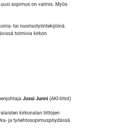
es uusi sopimus on valmis. Myös
onia- tai nuorisotyöntekijöinä.
vissä toimivia kirkon
eenjohtaja
Jussi Junni
(AKI-liitot)
laisten kirkonalan liittojen
virka- ja työehtosopimuspöydässä