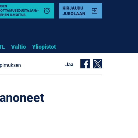
UDEN
KIRJAUDU
alarm
exit_to_app
UOTTAMUSEDUSTAJAN/-
JUKOLAAN
IEHEN ILMOITUS
TL
Valtio
Yliopistot
Jaa
sopimuksen
isanoneet