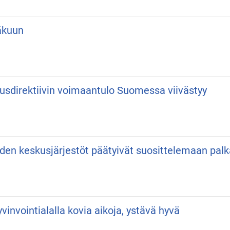
äkuun
usdirektiivin voimaantulo Suomessa viivästyy
iden keskusjärjestöt päätyivät suosittelemaan pa
vinvointialalla kovia aikoja, ystävä hyvä