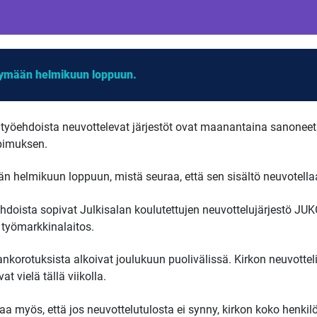
tymään helmikuun loppuun.
työehdoista neuvottelevat järjestöt ovat maanantaina sanoneet
opimuksen.
n helmikuun loppuun, mistä seuraa, että sen sisältö neuvotell
ehdoista sopivat Julkisalan koulutettujen neuvottelujärjestö JUKO
n työmarkkinalaitos.
korotuksista alkoivat joulukuun puolivälissä. Kirkon neuvottel
 vielä tällä viikolla.
a myös, että jos neuvottelutulosta ei synny, kirkon koko henki