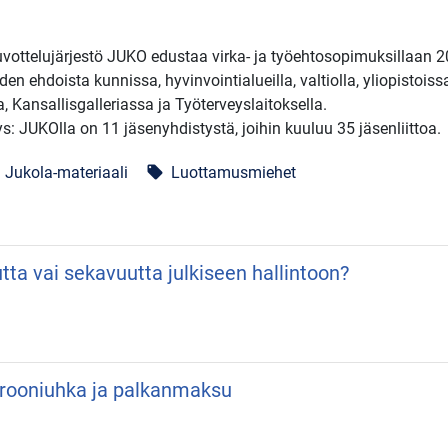
uvottelujärjestö JUKO edustaa virka- ja työehtosopimuksillaan 2
en ehdoista kunnissa, hyvinvointialueilla, valtiolla, yliopistoiss
a, Kansallisgalleriassa ja Työterveyslaitoksella.
: JUKOlla on 11 jäsenyhdistystä, joihin kuuluu 35 jäsenliittoa.
Jukola-materiaali
Luottamusmiehet
local_offer
utta vai sekavuutta julkiseen hallintoon?
 Drooniuhka ja palkanmaksu