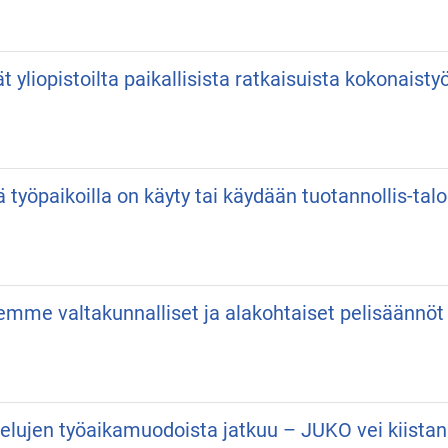
vät yliopistoilta paikallisista ratkaisuista kokonaist
ä työpaikoilla on käyty tai käydään tuotannollis-talo
semme valtakunnalliset ja alakohtaiset pelisäännöt
velujen työaikamuodoista jatkuu – JUKO vei kiist