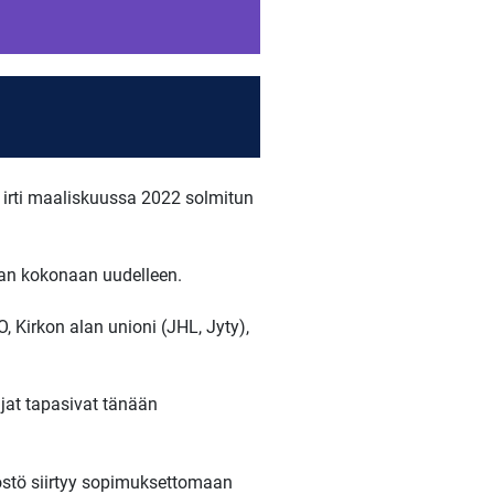
 irti maaliskuussa 2022 solmitun
aan kokonaan uudelleen.
, Kirkon alan unioni (JHL, Jyty),
ijat tapasivat tänään
löstö siirtyy sopimuksettomaan