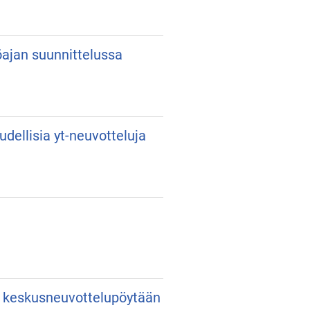
yöajan suunnittelussa
udellisia yt-neuvotteluja
an keskusneuvottelupöytään