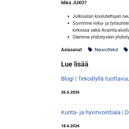
Mikä JUKO?
Julkisalan koulutettujen ne
Sovimme virka- ja työsuhteid
kirkossa sekä Avainta-aloill
Olemme yhdistysten yhdistys
Asiasanat
Neuvottelut
local_offer
local_offer
Lue lisää
Blogi | Tekoälyllä tuottavu
26.6.2026
Kunta- ja hyvinvointiala |
18.6.2026