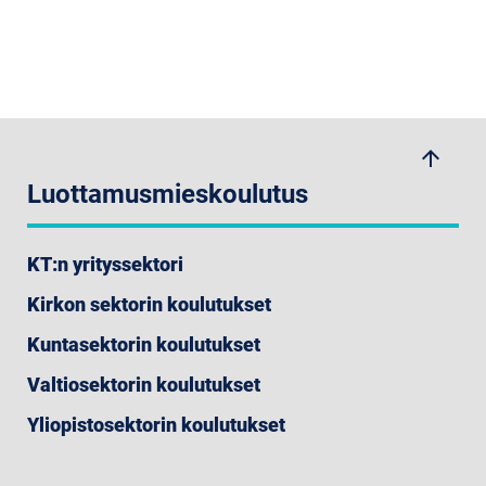
arrow_upwards
Luottamusmieskoulutus
KT:n yrityssektori
Kirkon sektorin koulutukset
Kuntasektorin koulutukset
Valtiosektorin koulutukset
Yliopistosektorin koulutukset