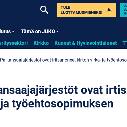
U
search
TULE
perm_identity
L
LUOTTAMUSMIEHEKSI
M
lutus
Tämä on JUKO
yrityssektori
Kirkko
Kunnat & Hyvinvointialueet
T
 Palkansaajajärjestöt ovat irtisanoneet kirkon virka- ja työehto
ansaajajärjestöt ovat irt
- ja työehtosopimuksen