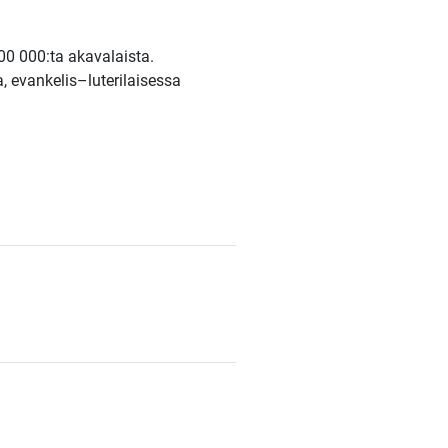
00 000:ta akavalaista.
a, evankelis–luterilaisessa