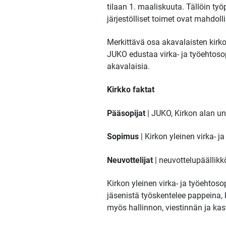
tilaan 1. maaliskuuta. Tällöin ty
järjestölliset toimet ovat mahdol
Merkittävä osa akavalaisten kirkon
JUKO edustaa virka- ja työehtoso
akavalaisia.
Kirkko faktat
Pääsopijat
| JUKO, Kirkon alan uni
Sopimus
| Kirkon yleinen virka- 
Neuvottelijat
| neuvottelupäällik
Kirkon yleinen virka- ja työehtos
jäsenistä työskentelee pappeina,
myös hallinnon, viestinnän ja kas